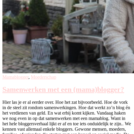
Mamablogger
,
Moederschap
Samenwerken met een (mama)blogger?
Hier las je er al eerder over. Hoe het zat bijvoorbeeld. Hoe de vork
in de steel zit rondom samenwerkingen. Hoe dat werkt zo’n blog én
het verdienen van geld. En wat erbij komt kijken. Vandaag haken
we nog even in op dat samenwerken met een mamablog. Want in
het hele bloggersverhaal lijkt er af en toe iets onduidelijk te zijn.. We
kennen vast allemaal enkele bloggers. Gewone mensen, moeders,