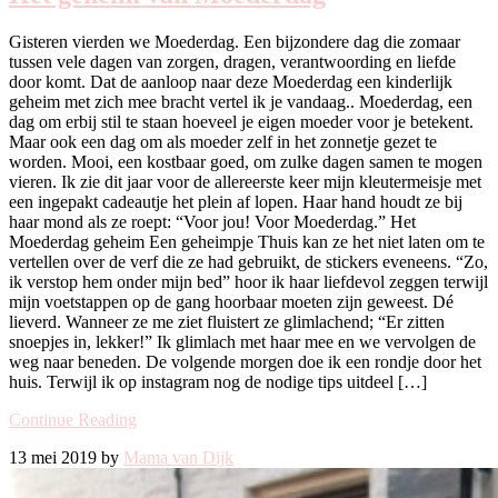
Gisteren vierden we Moederdag. Een bijzondere dag die zomaar
tussen vele dagen van zorgen, dragen, verantwoording en liefde
door komt. Dat de aanloop naar deze Moederdag een kinderlijk
geheim met zich mee bracht vertel ik je vandaag.. Moederdag, een
dag om erbij stil te staan hoeveel je eigen moeder voor je betekent.
Maar ook een dag om als moeder zelf in het zonnetje gezet te
worden. Mooi, een kostbaar goed, om zulke dagen samen te mogen
vieren. Ik zie dit jaar voor de allereerste keer mijn kleutermeisje met
een ingepakt cadeautje het plein af lopen. Haar hand houdt ze bij
haar mond als ze roept: “Voor jou! Voor Moederdag.” Het
Moederdag geheim Een geheimpje Thuis kan ze het niet laten om te
vertellen over de verf die ze had gebruikt, de stickers eveneens. “Zo,
ik verstop hem onder mijn bed” hoor ik haar liefdevol zeggen terwijl
mijn voetstappen op de gang hoorbaar moeten zijn geweest. Dé
lieverd. Wanneer ze me ziet fluistert ze glimlachend; “Er zitten
snoepjes in, lekker!” Ik glimlach met haar mee en we vervolgen de
weg naar beneden. De volgende morgen doe ik een rondje door het
huis. Terwijl ik op instagram nog de nodige tips uitdeel […]
Continue Reading
13 mei 2019 by
Mama van Dijk