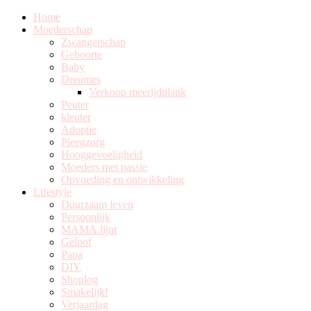
Home
Moederschap
Zwangerschap
Geboorte
Baby
Dreumes
Verkoop meerijdplank
Peuter
kleuter
Adoptie
Pleegzorg
Hooggevoeligheid
Moeders met passie
Opvoeding en ontwikkeling
Lifestyle
Duurzaam leven
Persoonlijk
MAMA.lijnt
Geloof
Papa
DIY
Shoplog
Smakelijk!
Verjaardag