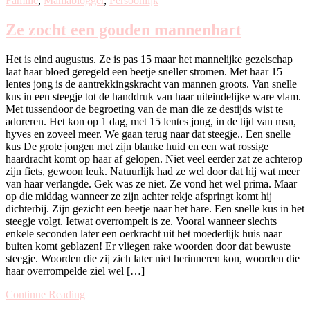
Familie
,
Mamablogger
,
Persoonlijk
Ze zocht een gouden mannenhart
Het is eind augustus. Ze is pas 15 maar het mannelijke gezelschap
laat haar bloed geregeld een beetje sneller stromen. Met haar 15
lentes jong is de aantrekkingskracht van mannen groots. Van snelle
kus in een steegje tot de handdruk van haar uiteindelijke ware vlam.
Met tussendoor de begroeting van de man die ze destijds wist te
adoreren. Het kon op 1 dag, met 15 lentes jong, in de tijd van msn,
hyves en zoveel meer. We gaan terug naar dat steegje.. Een snelle
kus De grote jongen met zijn blanke huid en een wat rossige
haardracht komt op haar af gelopen. Niet veel eerder zat ze achterop
zijn fiets, gewoon leuk. Natuurlijk had ze wel door dat hij wat meer
van haar verlangde. Gek was ze niet. Ze vond het wel prima. Maar
op die middag wanneer ze zijn achter rekje afspringt komt hij
dichterbij. Zijn gezicht een beetje naar het hare. Een snelle kus in het
steegje volgt. Ietwat overrompelt is ze. Vooral wanneer slechts
enkele seconden later een oerkracht uit het moederlijk huis naar
buiten komt geblazen! Er vliegen rake woorden door dat bewuste
steegje. Woorden die zij zich later niet herinneren kon, woorden die
haar overrompelde ziel wel […]
Continue Reading