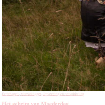
Feestdagen
,
Mamablogger
,
Opvoeding en ontwikkeling
Het geheim van Moederdag