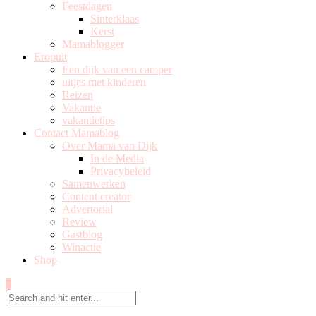
Feestdagen
Sinterklaas
Kerst
Mamablogger
Eropuit
Een dijk van een camper
uitjes met kinderen
Reizen
Vakantie
vakantietips
Contact Mamablog
Over Mama van Dijk
In de Media
Privacybeleid
Samenwerken
Content creator
Advertorial
Review
Gastblog
Winactie
Shop
0