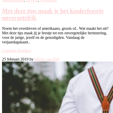
Mamablogger
,
Review
,
verjaardag
Met deze tips maak je het kinderfeestje
onvergetelijk
Noem het overdreven of amerikaans, groots of.. Wat maakt het uit?
Met deze tips maak jij je feestje tot een onvergetelijke herinnering,
voor de jarige, jezelf en de genodigden. Vandaag de
verjaardagskaart..
Continue Reading
25 februari 2019 by
Mama van Dijk