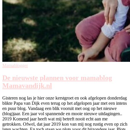
Mamablogger
De nieuwste plannen voor mamablog
Mamavandijk.nl
Gisteren nog las je hier onze kerstgroet en ook afgelopen donderdag
blikte Papa van Dijk even terug op het afgelopen jaar met een intens
en puur blog. Vandaag een blik vooruit met oog op het nieuwe
(blog)jaar. Een jaar vol spannende en mooie nieuwe uitdagingen..
2019 Komend jaar heeft wat mij betreft nooit echt aan me
getrokken. Ofwel, dat jaar 2019 kon van mij nog rustig even op zich
laten wachten. En toch staan we plots voor dit bijzondere jaar. Plots