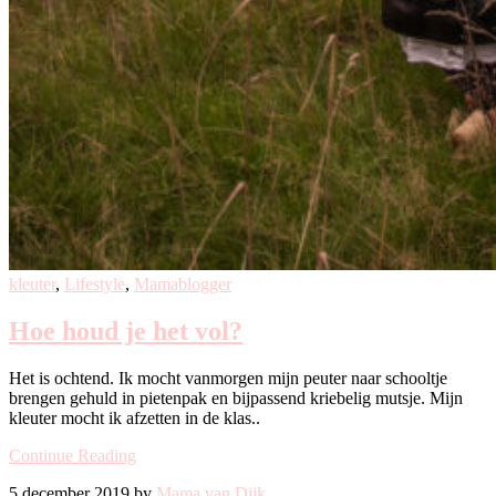
kleuter
,
Lifestyle
,
Mamablogger
Hoe houd je het vol?
Het is ochtend. Ik mocht vanmorgen mijn peuter naar schooltje
brengen gehuld in pietenpak en bijpassend kriebelig mutsje. Mijn
kleuter mocht ik afzetten in de klas..
Continue Reading
5 december 2019 by
Mama van Dijk