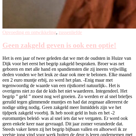
Opvoeding en ontwikkeling
,
zussenliefde
Geen zakgeld geven is ook een optie!
Het is een jaar of twee geleden dat we met de oudsten in Huize van
Dijk voor het eerst het begrip zakgeld bespraken. Broer was net
geboren en met alle hand en spandiensten die zij ineens vrijwillig
deden vonden we het leuk ze daar ook mee te belonen. Elke maand
een 2 euro muntje erbij, zo werd het plan. -Enig maar met
tegenwoordig de waarde van een rijstkorrel natuurlijk-. Het is
overigens niet zo dat de kids het niet waarderen. Integendeel. Het
begrip ” geld ” moest nog wel groeien. Zo werden er al snel briefjes
geruild tegen glimmende muntjes en had dat zegmaar allereerst de
nodige uitleg nodig. Geen zakgeld meer Inmiddels zijn we het
tijdperk zakgeld voorbij. Ik heb nooit geld in huis en het -2
euromuntjes beleid- was al snel iets dat we vergaten. Er werd ook
geen enkele keer naar gevraagd. Dit jaar zomer veranderde dat.
Steeds vaker lieten zij het begrip bijbaan vallen en alhoewel ik ze
veelste jong vind voor werk buiten de deur is leren ondernemen met