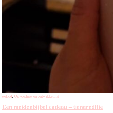
geloof
,
Opvoeding en ontwikkeling
Een meidenbijbel cadeau – tienereditie