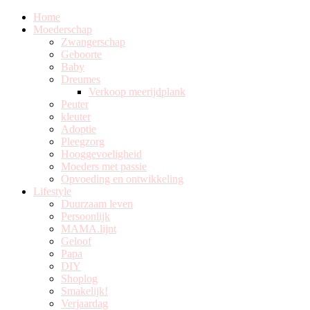
Home
Moederschap
Zwangerschap
Geboorte
Baby
Dreumes
Verkoop meerijdplank
Peuter
kleuter
Adoptie
Pleegzorg
Hooggevoeligheid
Moeders met passie
Opvoeding en ontwikkeling
Lifestyle
Duurzaam leven
Persoonlijk
MAMA.lijnt
Geloof
Papa
DIY
Shoplog
Smakelijk!
Verjaardag