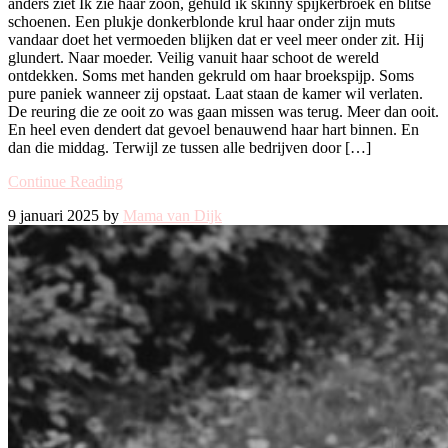
anders ziet Ik zie haar zoon, gehuld ik skinny spijkerbroek en blitse
schoenen. Een plukje donkerblonde krul haar onder zijn muts
vandaar doet het vermoeden blijken dat er veel meer onder zit. Hij
glundert. Naar moeder. Veilig vanuit haar schoot de wereld
ontdekken. Soms met handen gekruld om haar broekspijp. Soms
pure paniek wanneer zij opstaat. Laat staan de kamer wil verlaten.
De reuring die ze ooit zo was gaan missen was terug. Meer dan ooit.
En heel even dendert dat gevoel benauwend haar hart binnen. En
dan die middag. Terwijl ze tussen alle bedrijven door […]
Continue Reading
9 januari 2025 by
Mama van Dijk