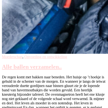
Moederschap
,
Opvoeding en ontwikkeling
Alle ballen verzamelen..
De regen komt met bakken naar beneden. Het huisje op ’t hoekje is
gehuld in de schemer van de morgen. En wanneer je langs de ietwat
verouderde duette gordijnen naar binnen gluurt zie je de lopende
band van havermoutbakjes die worden gevuld. Een heerlijk
kneuterig bijzonder tafereel. De ovenmagnetron heeft het ene klusje
nog niet geklaard of de volgende schaal word verwarmd. Ik mijmer
en deel. Het leven als moeder in een notendop. Het leven in
sneltreinvaart En dan, wanneer het ontbijt is gegeten, er is gedanst,