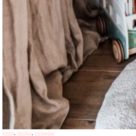
Peuter
,
shoplog
,
verjaardag