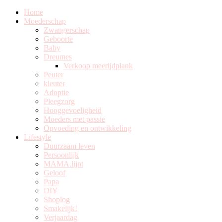
Home
Moederschap
Zwangerschap
Geboorte
Baby
Dreumes
Verkoop meerijdplank
Peuter
kleuter
Adoptie
Pleegzorg
Hooggevoeligheid
Moeders met passie
Opvoeding en ontwikkeling
Lifestyle
Duurzaam leven
Persoonlijk
MAMA.lijnt
Geloof
Papa
DIY
Shoplog
Smakelijk!
Verjaardag