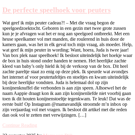
De perfecte speelhoek voor peuters
Wat geef ik mijn peuter cadeau?! – Met die vraag begon de
speelgoedzoektocht. Geboren in een gezin met twee grote zussen
kun je je afvragen wat het er nog aan speelgoed ontbreekt. Met een
heuse speelkamer vol met manden, die roulerend in huis door de
kamers gaan, was het in elk geval toch mijn vraag, als moeder. Help,
wat geef ik mijn peuter in wording; Want, hoera, Juda is twee jaar!
Van box plek naar speelhoek! Ik besloot uiteindelijk het hoekje waar
de box in huis stond onder handen te nemen. Het heerlijke zachte
kleed van baby’s only hield ik bij de verkoop van de box. Dit heel
zachte pareltje staat zo enig op deze plek. Ik speurde wat avondjes
het internet af voor peutertafeltjes en stoeltjes en kwam uiteindelijk
bij deze heerlijke vondsten. Juda is helemaal dol op zijn
konijnenknuffel die verbonden is aan zijn speen. Alhoewel het de
naam Aappie draagt kon ik aan zijn konijnenliefde niet voorbij gaan
toen ik dit houten konijnenstoeltje tegenkwam. Te leuk! Dat was de
eerste buit! Op Instagram @mamavandijk stroomde m’n inbox op
zijn verjaardag vol met vragen. Ik besloot dit artikel met die reden
dan ook vol te zetten met verwijzingen. […]
Continue Reading