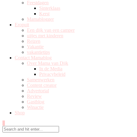
Feestdagen
Sinterklaas
Kerst
Mamablogger
Eropuit
Een dijk van een camper
uitjes met kinderen
Reizen
Vakantie
vakantietips
Contact Mamablog
Over Mama van Dijk
In de Media
Privacybeleid
Samenwerken
Content creator
Advertorial
Review
Gastblog
Winactie
Shop
0