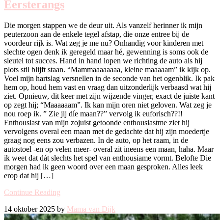
Eersterangs
Die morgen stappen we de deur uit. Als vanzelf herinner ik mijn
peuterzoon aan de enkele tegel afstap, die onze entree bij de
voordeur rijk is. Wat zeg je me nu? Onhandig voor kinderen met
slechte ogen denk ik geregeld maar hé, gewenning is soms ook de
sleutel tot succes. Hand in hand lopen we richting de auto als hij
plots stil blijft staan. “Mammaaaaaaaa, kleine maaaaam” ik kijk op.
Voel mijn hartslag versnellen in de seconde van het ogenblik. Ik pak
hem op, houd hem vast en vraag dan uitzonderlijk verbaasd wat hij
ziet. Opnieuw, dit keer met zijn wijzende vinger, exact de juiste kant
op zegt hij; “Maaaaaam”. Ik kan mijn oren niet geloven. Wat zeg je
nou roep ik. ” Zie jij díe maan??” vervolg ik euforisch??!!
Enthousiast van mijn zojuist getoonde enthousiastme ziet hij
vervolgens overal een maan met de gedachte dat hij zijn moedertje
graag nog eens zou verbazen. In de auto, op het raam, in de
autostoel -en op velen meer- overal zit ineens een maan, haha. Maar
ik weet dat dát slechts het spel van enthousiame vormt. Belofte Die
morgen had ik geen woord over een maan gesproken. Alles leek
erop dat hij […]
Continue Reading
14 oktober 2025 by
Mama van Dijk