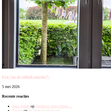
Een “op de uitkijk moeder”.
5 mei 2026
Recente reacties
John Smith
op
Opnieuw leren lopen…
Naomi
op
Ik zit in het Erfgoed.