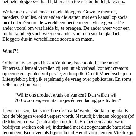
het hele bloggersverhaal lijkt er af en toe iets onduidelijk te zijn..
We kennen vast allemaal enkele bloggers. Gewone mensen,
moeders, families, of vrienden die starten met een kanaal op social
media. De éen om de wereld een beetje meer style te geven. De
ander vooral om wat liefde bij te brengen. De ander weer voor een
portie familiegevoel, weer een ander voor een smakelijke lach.
Bloggers dus in verschillende soorten en maten.
What?!
Of het nu gekoppeld is aan Youtube, Facebook, Instagram of
Pinterest, allemaal vertellen zij een uniek verhaal, content creators
op een eigen gebied vol passie, zo hoop ik. Op dit Moederschap en
Lifestyleblog krijg ik regelmatig de vraag over publicaties. En soms
zelfs in de trant van:
“Wil je ons product gratis ontvangen? Dan willen wij
700 woorden, een rits linkjes én een lading positiviteit.”
Lieve mensen, dat is niet hoe de ‘markt’ werkt. Sterker nog, dat is
hoe de bloggerswereld verpest wordt. Natuurlijk vinden bloggers (of
de kinderen ervan) cadeautjes ook leuk. En met een aantal vaste
bedrijven werken ook wij inderdaad met dit zogenaamde barterdeal
fenomeen. Bedrijven als bijvoorbeeld Hemd voor hem én Vtech zijn