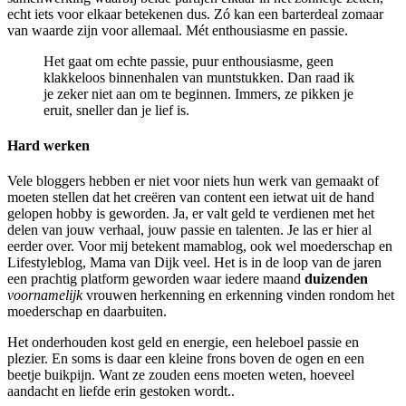
echt iets voor elkaar betekenen dus. Zó kan een barterdeal zomaar
van waarde zijn voor allemaal. Mét enthousiasme en passie.
Het gaat om echte passie, puur enthousiasme,
geen
klakkeloos binnenhalen van muntstukken. Dan raad ik
je zeker niet aan om te beginnen. Immers, ze pikken je
eruit, sneller dan je lief is.
Hard werken
Vele bloggers hebben er niet voor niets hun werk van gemaakt of
moeten stellen dat het creëren van content een ietwat uit de hand
gelopen hobby is geworden. Ja, er valt geld te verdienen met het
delen van jouw verhaal, jouw passie en talenten. Je las er hier al
eerder over. Voor mij betekent mamablog, ook wel moederschap en
Lifestyleblog, Mama van Dijk veel. Het is in de loop van de jaren
een prachtig platform geworden waar iedere maand
duizenden
voornamelijk
vrouwen herkenning en erkenning vinden rondom het
moederschap en daarbuiten.
Het onderhouden kost geld en energie, een heleboel passie en
plezier. En soms is daar een kleine frons boven de ogen en een
beetje buikpijn. Want ze zouden eens moeten weten, hoeveel
aandacht en liefde erin gestoken wordt..