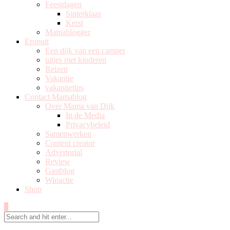
Feestdagen
Sinterklaas
Kerst
Mamablogger
Eropuit
Een dijk van een camper
uitjes met kinderen
Reizen
Vakantie
vakantietips
Contact Mamablog
Over Mama van Dijk
In de Media
Privacybeleid
Samenwerken
Content creator
Advertorial
Review
Gastblog
Winactie
Shop
0