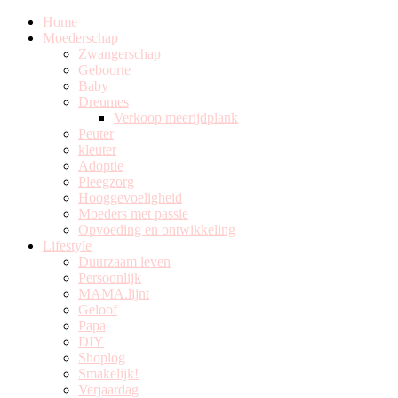
Home
Moederschap
Zwangerschap
Geboorte
Baby
Dreumes
Verkoop meerijdplank
Peuter
kleuter
Adoptie
Pleegzorg
Hooggevoeligheid
Moeders met passie
Opvoeding en ontwikkeling
Lifestyle
Duurzaam leven
Persoonlijk
MAMA.lijnt
Geloof
Papa
DIY
Shoplog
Smakelijk!
Verjaardag