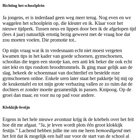
Richting het schoolplein
Ja jongens, er is inderdaad geen weg meer terug. Nog even en we
waggelen het schoolplein op, die kleuter en ik. Klaar voor het
nieuwe tijdperk. Tussen neus en lippen door ben ik de afgelopen tijd
(lees 4 jaar) natuurlijk ernstig bezig geweest met de vraag hoe dat
zou moeten voelen. Die promotie tot..
Op mijn vraag wat ik in vredesnaam echt niet moest vergeten
kwamen tips in het kader van goede schoenen, gymschoenen,
schooltas die tegen een stootje kan, een anti lek beker die ook echt
niet lekt en tips rondom broodtrommels. Ik ging maar gelijk aan de
slag, bekeek de schoenmaat van dochterlief en bestelde roze
gymschoenen online. Enkele uren later staat het pakketje bij mij op
de keukentafel en tot mijn grote verbazing vallen ze zo ruim dat de
dochters er zonder moeite gezamenlijk in passen. Knipoog. Op de
groei dan maar, en voor nu op pad voor andere.
Klokkijk-festijn
Ergens in het hele nieuwe avontuur krijg ik de kriebels over het feit
hoe dit me afgaat. “Ja, je leven wordt plots één groot klokkijk
festijn.” Lachend hebben jullie me om me heen
bemoedigend
met
het feit dat ik mogelijk een half uur voor de start van de school al