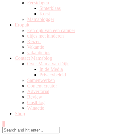
Feestdagen
Sinterklaas
Kerst
Mamablogger
Eropuit
Een dijk van een camper
uitjes met kinderen
Reizen
Vakantie
vakantietips
Contact Mamablog
Over Mama van Dijk
In de Media
Privacybeleid
Samenwerken
Content creator
Advertorial
Review
Gastblog
Winactie
Shop
0