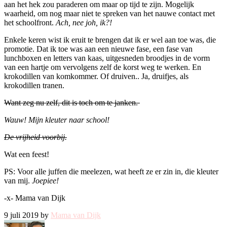
aan het hek zou paraderen om maar op tijd te zijn. Mogelijk
waarheid, om nog maar niet te spreken van het nauwe contact met
het schoolfront.
Ach, nee joh, ik?!
Enkele keren wist ik eruit te brengen dat ik er wel aan toe was, die
promotie. Dat ik toe was aan een nieuwe fase, een fase van
lunchboxen en letters van kaas, uitgesneden broodjes in de vorm
van een hartje om vervolgens zelf de korst weg te werken. En
krokodillen van komkommer. Of druiven.. Ja, druifjes, als
krokodillen tranen.
Want zeg nu zelf, dit is toch om te janken.
Wauw! Mijn kleuter naar school!
De vrijheid voorbij.
Wat een feest!
PS: Voor alle juffen die meelezen, wat heeft ze er zin in, die kleuter
van mij.
Joepiee!
-x- Mama van Dijk
9 juli 2019 by
Mama van Dijk