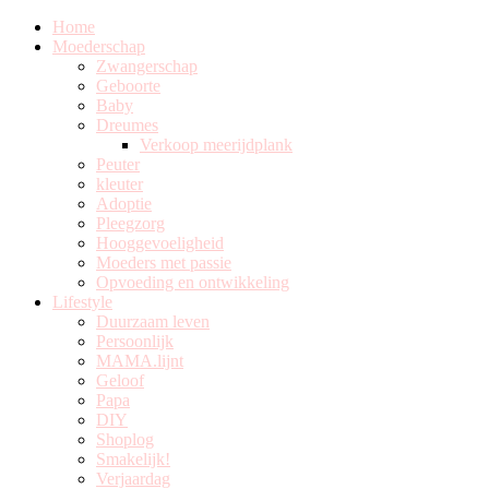
Home
Moederschap
Zwangerschap
Geboorte
Baby
Dreumes
Verkoop meerijdplank
Peuter
kleuter
Adoptie
Pleegzorg
Hooggevoeligheid
Moeders met passie
Opvoeding en ontwikkeling
Lifestyle
Duurzaam leven
Persoonlijk
MAMA.lijnt
Geloof
Papa
DIY
Shoplog
Smakelijk!
Verjaardag