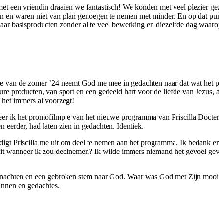
met een vriendin draaien we fantastisch! We konden met veel plezier g
 en waren niet van plan genoegen te nemen met minder. En op dat punt 
naar basisproducten zonder al te veel bewerking en diezelfde dag waarop
inde van de zomer ’24 neemt God me mee in gedachten naar dat wat he
 producten, van sport en een gedeeld hart voor de liefde van Jezus, al
het immers al voorzegt!
er ik het promofilmpje van het nieuwe programma van Priscilla Docte
eerder, had laten zien in gedachten. Identiek.
nodigt Priscilla me uit om deel te nemen aan het programma. Ik bedank e
viteit wanneer ik zou deelnemen? Ik wilde immers niemand het gevoel gev
n nachten en een gebroken stem naar God. Waar was God met Zijn mooie 
zinnen en gedachtes.