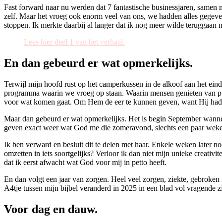
Fast forward naar nu werden dat 7 fantastische businessjaren, samen 
zelf. Maar het vroeg ook enorm veel van ons, we hadden alles gegeven
stoppen. Ik merkte daarbij al langer dat ik nog meer wilde teruggaan 
Lees hier deel 1 van het verhaal.
En dan gebeurd er wat opmerkelijks.
Terwijl mijn hoofd rust op het camperkussen in de alkoof aan het e
programma waarin we vroeg op staan. Waarin mensen genieten van pure
voor wat komen gaat. Om Hem de eer te kunnen geven, want Hij had 
Maar dan gebeurd er wat opmerkelijks. Het is begin September wanne
geven exact weer wat God me die zomeravond, slechts een paar weken 
Ik ben verward en besluit dit te delen met haar. Enkele weken later 
omzetten in iets soortgelijks? Verloor ik dan niet mijn unieke creati
dat ik eerst afwacht wat God voor mij in petto heeft.
En dan volgt een jaar van zorgen. Heel veel zorgen, ziekte, gebroke
A4tje tussen mijn bijbel veranderd in 2025 in een blad vol vragende 
Voor dag en dauw.