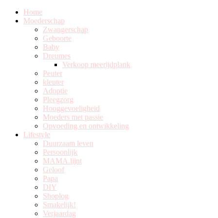
Home
Moederschap
Zwangerschap
Geboorte
Baby
Dreumes
Verkoop meerijdplank
Peuter
kleuter
Adoptie
Pleegzorg
Hooggevoeligheid
Moeders met passie
Opvoeding en ontwikkeling
Lifestyle
Duurzaam leven
Persoonlijk
MAMA.lijnt
Geloof
Papa
DIY
Shoplog
Smakelijk!
Verjaardag