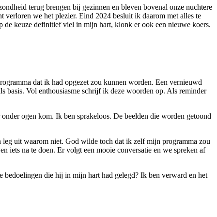
ezondheid terug brengen bij gezinnen en bleven bovenal onze nuchtere
verloren we het plezier. Eind 2024 besluit ik daarom met alles te
 de keuze definitief viel in mijn hart, klonk er ook een nieuwe koers.
t programma dat ik had opgezet zou kunnen worden. Een vernieuwd
s basis. Vol enthousiasme schrijf ik deze woorden op. Als reminder
r onder ogen kom. Ik ben sprakeloos. De beelden die worden getoond
n leg uit waarom niet. God wilde toch dat ik zelf mijn programma zou
en iets na te doen. Er volgt een mooie conversatie en we spreken af
bedoelingen die hij in mijn hart had gelegd? Ik ben verward en het