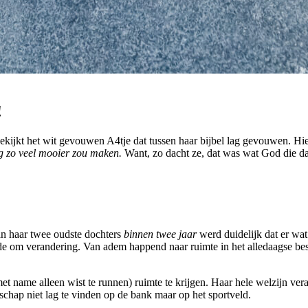
!
ekijkt het wit gevouwen A4tje dat tussen haar bijbel lag gevouwen. Hi
og zo veel mooier zou maken.
Want, zo dacht ze, dat was wat God die da
van haar twee oudste dochters
binnen twee jaar
werd duidelijk dat er wat
e om verandering. Van adem happend naar ruimte in het alledaagse besl
et name alleen wist te runnen) ruimte te krijgen. Haar hele welzijn ver
rschap niet lag te vinden op de bank maar op het sportveld.