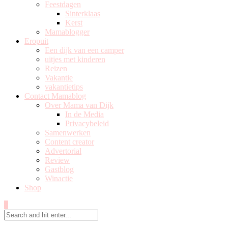
Feestdagen
Sinterklaas
Kerst
Mamablogger
Eropuit
Een dijk van een camper
uitjes met kinderen
Reizen
Vakantie
vakantietips
Contact Mamablog
Over Mama van Dijk
In de Media
Privacybeleid
Samenwerken
Content creator
Advertorial
Review
Gastblog
Winactie
Shop
0