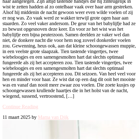
haar aangelegen. Zijn altijd tastende handjes die hij zinteugelijk in
wist te zetten hadden al zo ontelbaar vaak over haar arm gestreken.
Alsof hij middenin de nacht gewoon weer even wilde voelen of zij
er nog was. Zo vaak werd ze wakker terwijl grote ogen haar aan
staarden. Zo veel vaker andersom. De geur van het babylijfje had ze
zo bewust opgesnoven deze keer. En voor ze het wist was het
babylijfje een bijna peuterzoon. Samen deelden ze vaker wel dan
niet, de donkere nacht die voor hem nog zoveel donkerder voelen
zou. Gewenning, heus ook, aan dat kleine schoongewassen muppie,
in een veelste grote slaapzak. Tien tastende vingertjes, twee
wiebeloogjes en een samengesmolten hart dat slechts optimaal
fungeerde als zij het accepteren zou. Tien tastende vingertjes, twee
wiebeloogjes en een samengesmolten hart dat slechts optimaal
fungeerde als zij het accepteren zou. Dit seizoen. Van heel veel voor
hen en minder voor haar. Ze wist dat op een dag dit ooit het mooiste
was en vanaf dan nooit meer zwaar zou voelen. Die zoete kusjes op
schoongewassen krullende haartjes die in het holst van de nacht,
wiegend, sussend, vertroostend, […]
Continue Reading
11 maart 2025 by
Mama van Dijk