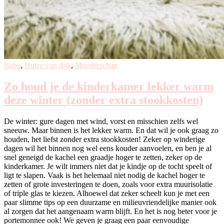
Baby
,
Huize van dijk
,
Moederschap
Zo houd je de kinderkamer lekker warm
deze winter (zonder extra stookkosten)
De winter: gure dagen met wind, vorst en misschien zelfs wel
sneeuw. Maar binnen is het lekker warm. En dat wil je ook graag zo
houden, het liefst zonder extra stookkosten! Zeker op winderige
dagen wil het binnen nog wel eens kouder aanvoelen, en ben je al
snel geneigd de kachel een graadje hoger te zetten, zeker op de
kinderkamer. Je wilt immers niet dat je kindje op de tocht speelt of
ligt te slapen. Vaak is het helemaal niet nodig de kachel hoger te
zetten of grote investeringen te doen, zoals voor extra muurisolatie
of triple glas te kiezen. Alhoewel dat zeker scheelt kun je met een
paar slimme tips op een duurzame en milieuvriendelijke manier ook
al zorgen dat het aangenaam warm blijft. En het is nog beter voor je
portemonnee ook! We geven je graag een paar eenvoudige