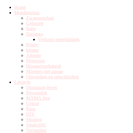
Home
Moederschap
Zwangerschap
Geboorte
Baby
Dreumes
Verkoop meerijdplank
Peuter
kleuter
Adoptie
Pleegzorg
Hooggevoeligheid
Moeders met passie
Opvoeding en ontwikkeling
Lifestyle
Duurzaam leven
Persoonlijk
MAMA.lijnt
Geloof
Papa
DIY
Shoplog
Smakelijk!
Verjaardag