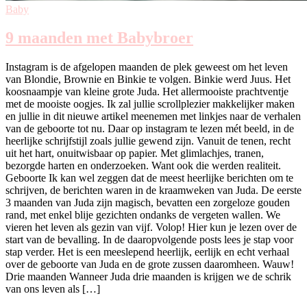
Baby
9 maanden met Babybroer
Instagram is de afgelopen maanden de plek geweest om het leven
van Blondie, Brownie en Binkie te volgen. Binkie werd Juus. Het
koosnaampje van kleine grote Juda. Het allermooiste prachtventje
met de mooiste oogjes. Ik zal jullie scrollplezier makkelijker maken
en jullie in dit nieuwe artikel meenemen met linkjes naar de verhalen
van de geboorte tot nu. Daar op instagram te lezen mét beeld, in de
heerlijke schrijfstijl zoals jullie gewend zijn. Vanuit de tenen, recht
uit het hart, onuitwisbaar op papier. Met glimlachjes, tranen,
bezorgde harten en onderzoeken. Want ook die werden realiteit.
Geboorte Ik kan wel zeggen dat de meest heerlijke berichten om te
schrijven, de berichten waren in de kraamweken van Juda. De eerste
3 maanden van Juda zijn magisch, bevatten een zorgeloze gouden
rand, met enkel blije gezichten ondanks de vergeten wallen. We
vieren het leven als gezin van vijf. Volop! Hier kun je lezen over de
start van de bevalling. In de daaropvolgende posts lees je stap voor
stap verder. Het is een meeslepend heerlijk, eerlijk en echt verhaal
over de geboorte van Juda en de grote zussen daaromheen. Wauw!
Drie maanden Wanneer Juda drie maanden is krijgen we de schrik
van ons leven als […]