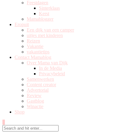
Feestdagen
Sinterklaas
Kerst
Mamablogger
Eropuit
Een dijk van een camper
uitjes met kinderen
Reizen
Vakantie
vakantietips
Contact Mamablog
Over Mama van Dijk
In de Media
Privacybeleid
Samenwerken
Content creator
Advertorial
Review
Gastblog
Winactie
Shop
0