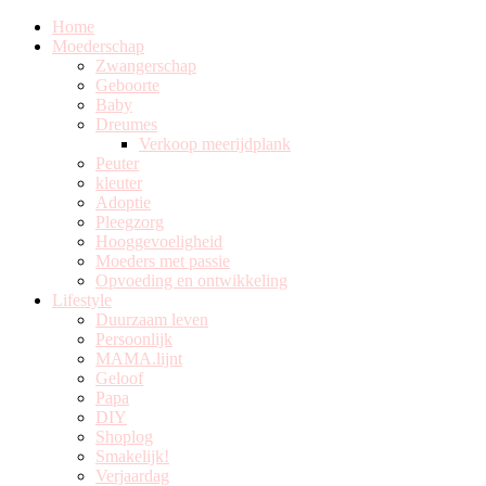
Home
Moederschap
Zwangerschap
Geboorte
Baby
Dreumes
Verkoop meerijdplank
Peuter
kleuter
Adoptie
Pleegzorg
Hooggevoeligheid
Moeders met passie
Opvoeding en ontwikkeling
Lifestyle
Duurzaam leven
Persoonlijk
MAMA.lijnt
Geloof
Papa
DIY
Shoplog
Smakelijk!
Verjaardag