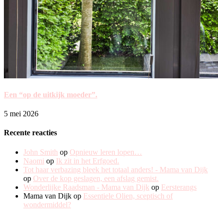
Een “op de uitkijk moeder”.
5 mei 2026
Recente reacties
John Smith
op
Opnieuw leren lopen…
Naomi
op
Ik zit in het Erfgoed.
Tot haar verbazing bleek het totaal anders! - Mama van Dijk
op
Over de kop geslagen, een afslag gemist.
Wonderlijke Raadsman - Mama van Dijk
op
Eersterangs
Mama van Dijk
op
Essentiele Olien, sceptisch of
wondermiddel?