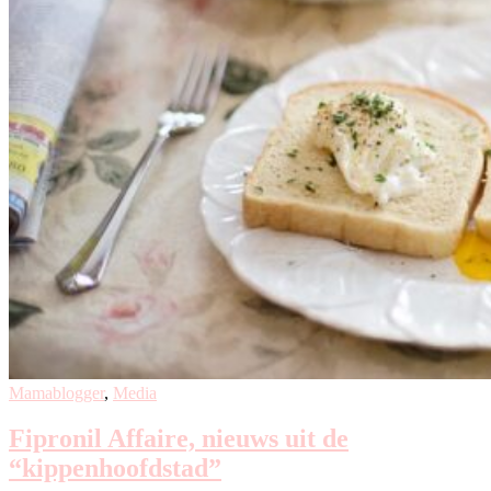
Mamablogger
,
Media
Fipronil Affaire, nieuws uit de
“kippenhoofdstad”