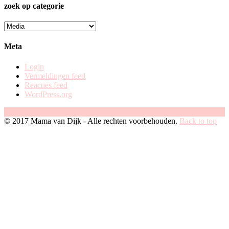
zoek op categorie
zoek
op
categorie
Meta
Login
Vermeldingen feed
Reacties feed
WordPress.org
Facebook
Instagram
Pinterest
© 2017 Mama van Dijk - Alle rechten voorbehouden.
Back to top