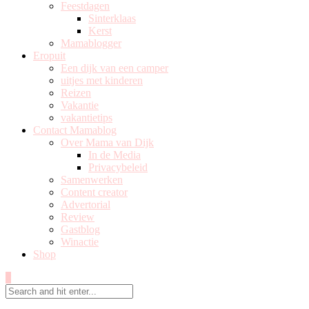
Feestdagen
Sinterklaas
Kerst
Mamablogger
Eropuit
Een dijk van een camper
uitjes met kinderen
Reizen
Vakantie
vakantietips
Contact Mamablog
Over Mama van Dijk
In de Media
Privacybeleid
Samenwerken
Content creator
Advertorial
Review
Gastblog
Winactie
Shop
0