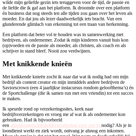
wilde mijn geliefde gezin iets teruggeven voor de tijd, de passie en
de liefde die ik gaf aan het platform. Ik droomde over een platform
én business dat nog steeds ten alle tijden zou gaan over het leven als
moeder. En dat jou als lezer daadwerkelijk iets bracht. Van een
glunderende glimlach van erkenning tot een traan van herkenning.
Een platform dat beter vol te houden was in samenwerking met
bedrijven, als ondernemer. Zodat ik mijn kinderen vanuit huis kon
(op)voeden en de passie als moeder, als christen, als coach en als
schrijver in stand bleef. Nooit zou verdwijnen.
Met knikkende knieën
Met knikkende knieën zocht ik naar dat wat ik nodig had om mijn
bedrijf als content creator en mijn inmiddels andere bedrijven de
Saviorscrown (een 4 jaarlijkse instacursus rondom geloofthema’s) én
de Sportchallenge (die ik samen run met een vriendin) tot een succes
te maken.
Ik speurde rond op verzekeringssites, keek naar
bedrijfsverzekeringen en vroeg me af wat ik als ondernemer kon
gebruiken. Had ik bijvoorbeeld
een
arbeidsongeschiktheidsverzekering voor zzp’er
nodig? Als je in
loondienst werkt en ziek wordt, ontvang je alsnog een inkomen.