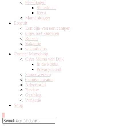
Feestdagen
Sinterklaas
Kerst
Mamablogger
Eropuit
Een dijk van een camper
uitjes met kinderen
Reizen
Vakantie
vakantietips
Contact Mamablog
Over Mama van Dijk
In de Media
Privacybeleid
Samenwerken
Content creator
Advertorial
Review
Gastblog
Winactie
Shop
0