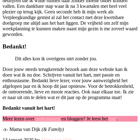
bedrijven die ik wilde runnen daar zonder moeite onder konden
vallen. Een dankbare stap waar ik na 3 kwartalen met heel veel
plezier op terug kijk. Geen seconde heb ik mijn werk als
Verpleegkundige gemist al zal het contact met deze kwetsbare
doelgroep me altijd aan het hart liggen. De vrijheid om zelf mijn
weekplanning te kunnen maken naast mijn gezin is me zoveel waard
geworden.
Bedankt!
Dit alles kon ik overigens niet zonder jou.
Door jouw steeds terugkerende bezoek aan deze website kan ik
doen wat ik nu doe. Schrijven vanuit het hart, met passie en
enthousiasme. Bedankt lieve lezer, voor jouw aanwezigheid het
afgelopen jaar en ik hoop dit jaar opnieuw. Voor de betrokkenheid,
de ontroerende, lieve en mooie reacties. Ook naar elkaar toe. Ik zie
er naar uit om te delen wat er dit jaar op de programma staat!
Bedankt vanuit het hart!
Meer lezen over
ondernemen
en bloggen? Je leest het
hier
.
-x- Mama van Dijk
(& Family)
13 januari 2020 by
Mama van Dijk