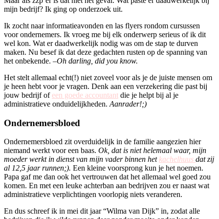
Maar als zzp’er is dat niet het geval. Wat paste er daadwerkelijk bij
mijn bedrijf? Ik ging op onderzoek uit.
Ik zocht naar informatieavonden en las flyers rondom cursussen
voor ondernemers. Ik vroeg me bij elk onderwerp serieus of ik dit
wel kon. Wat er daadwerkelijk nodig was om de stap te durven
maken. Nu besef ik dat deze gedachten rusten op de spanning van
het onbekende. –
Oh darling, did you know.
Het stelt allemaal echt(!) niet zoveel voor als je de juiste mensen om
je heen hebt voor je vragen. Denk aan een verzekering die past bij
jouw bedrijf of
een goede accountant
die je helpt bij al je
administratieve onduidelijkheden.
Aanrader!;)
Ondernemersbloed
Ondernemersbloed zit overduidelijk in de familie aangezien hier
niemand werkt voor een baas.
Ok, dat is niet helemaal waar, mijn
moeder werkt in dienst van mijn vader binnen het
kachelhuus
dat zij
al 12,5 jaar runnen;).
Een kleine voorsprong kun je het noemen.
Papa gaf me dan ook het vertrouwen dat het allemaal wel goed zou
komen. En met een leuke achterban aan bedrijven zou er naast wat
administratieve verplichtingen voorlopig niets veranderen.
En dus schreef ik in mei dit jaar “Wilma van Dijk” in, zodat alle