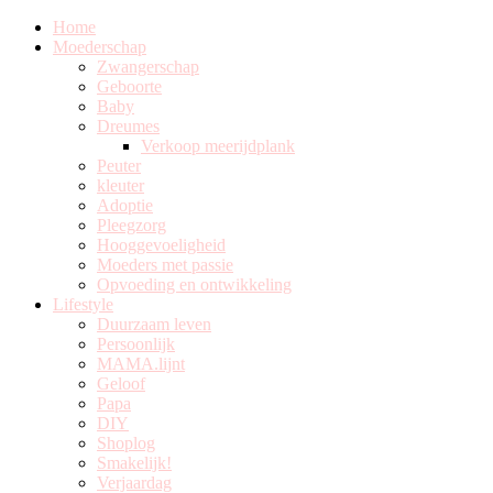
Home
Moederschap
Zwangerschap
Geboorte
Baby
Dreumes
Verkoop meerijdplank
Peuter
kleuter
Adoptie
Pleegzorg
Hooggevoeligheid
Moeders met passie
Opvoeding en ontwikkeling
Lifestyle
Duurzaam leven
Persoonlijk
MAMA.lijnt
Geloof
Papa
DIY
Shoplog
Smakelijk!
Verjaardag