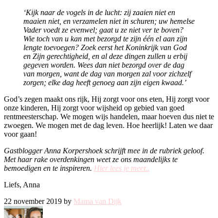
‘Kijk naar de vogels in de lucht: zij zaaien niet en
maaien niet, en verzamelen niet in schuren; uw hemelse
Vader voedt ze evenwel; gaat u ze niet ver te boven?
Wie toch van u kan met bezorgd te zijn één el aan zijn
lengte toevoegen? Zoek eerst het Koninkrijk van God
en Zijn gerechtigheid, en al deze dingen zullen u erbij
gegeven worden. Wees dan niet bezorgd over de dag
van morgen, want de dag van morgen zal voor zichzelf
zorgen; elke dag heeft genoeg aan zijn eigen kwaad.’
God’s zegen maakt ons rijk, Hij zorgt voor ons eten, Hij zorgt voor
onze kinderen, Hij zorgt voor wijsheid op gebied van goed
rentmeesterschap. We mogen wijs handelen, maar hoeven dus niet te
zwoegen. We mogen met de dag leven. Hoe heerlijk! Laten we daar
voor gaan!
Gastblogger Anna Korpershoek schrijft mee in de rubriek geloof.
Met haar rake overdenkingen weet ze ons maandelijks te
bemoedigen en te inspireren.
Hier lees je meer..
Liefs, Anna
22 november 2019 by
Mama van Dijk