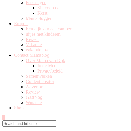
Feestdagen
Sinterklaas
Kerst
Mamablogger
Eropuit
Een dijk van een camper
uitjes met kinderen
Reizen
Vakantie
vakantietips
Contact Mamablog
Over Mama van Dijk
In de Media
Privacybeleid
Samenwerken
Content creator
Advertorial
Review
Gastblog
Winactie
Shop
0