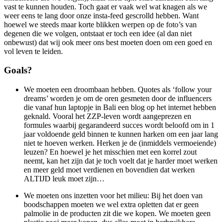
vast te kunnen houden. Toch gaat er vaak wel wat knagen als we
weer eens te lang door onze insta-feed gescrolld hebben. Want
hoewel we steeds maar korte blikken werpen op de foto’s van
degenen die we volgen, ontstaat er toch een idee (al dan niet
onbewust) dat wij ook meer ons best moeten doen om een goed en
vol leven te leiden.
Goals?
We moeten een droombaan hebben. Quotes als ‘follow your
dreams’ worden je om de oren gesmeten door de influencers
die vanaf hun laptopje in Bali een blog op het internet hebben
geknald. Vooral het ZZP-leven wordt aangeprezen en
formules waarbij gegarandeerd succes wordt beloofd om in 1
jaar voldoende geld binnen te kunnen harken om een jaar lang
niet te hoeven werken. Herken je de (inmiddels vermoeiende)
leuzen? En hoewel je het misschien met een korrel zout
neemt, kan het zijn dat je toch voelt dat je harder moet werken
en meer geld moet verdienen en bovendien dat werken
ALTIJD leuk moet zijn…
We moeten ons inzetten voor het milieu: Bij het doen van
boodschappen moeten we wel extra opletten dat er geen
palmolie in de producten zit die we kopen. We moeten geen