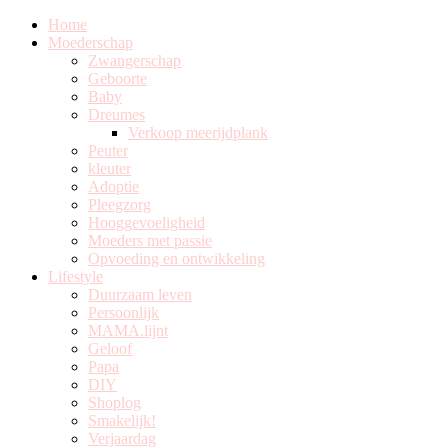
Home
Moederschap
Zwangerschap
Geboorte
Baby
Dreumes
Verkoop meerijdplank
Peuter
kleuter
Adoptie
Pleegzorg
Hooggevoeligheid
Moeders met passie
Opvoeding en ontwikkeling
Lifestyle
Duurzaam leven
Persoonlijk
MAMA.lijnt
Geloof
Papa
DIY
Shoplog
Smakelijk!
Verjaardag