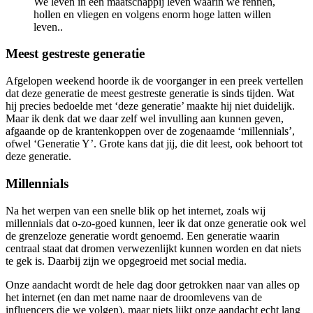
We leven in een maatschappij leven waarin we rennen,
hollen en vliegen en volgens enorm hoge latten willen
leven..
Meest gestreste generatie
Afgelopen weekend hoorde ik de voorganger in een preek vertellen
dat deze generatie de meest gestreste generatie is sinds tijden. Wat
hij precies bedoelde met ‘deze generatie’ maakte hij niet duidelijk.
Maar ik denk dat we daar zelf wel invulling aan kunnen geven,
afgaande op de krantenkoppen over de zogenaamde ‘millennials’,
ofwel ‘Generatie Y’. Grote kans dat jij, die dit leest, ook behoort tot
deze generatie.
Millennials
Na het werpen van een snelle blik op het internet, zoals wij
millennials dat o-zo-goed kunnen, leer ik dat onze generatie ook wel
de grenzeloze generatie wordt genoemd. Een generatie waarin
centraal staat dat dromen verwezenlijkt kunnen worden en dat niets
te gek is. Daarbij zijn we opgegroeid met social media.
Onze aandacht wordt de hele dag door getrokken naar van alles op
het internet (en dan met name naar de droomlevens van de
influencers die we volgen), maar niets lijkt onze aandacht echt lang