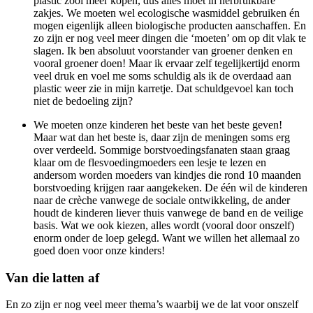
plastic zooi meer kopen, dus alles moet in herbruikbare
zakjes. We moeten wel ecologische wasmiddel gebruiken én
mogen eigenlijk alleen biologische producten aanschaffen. En
zo zijn er nog veel meer dingen die ‘moeten’ om op dit vlak te
slagen. Ik ben absoluut voorstander van groener denken en
vooral groener doen! Maar ik ervaar zelf tegelijkertijd enorm
veel druk en voel me soms schuldig als ik de overdaad aan
plastic weer zie in mijn karretje. Dat schuldgevoel kan toch
niet de bedoeling zijn?
We moeten onze kinderen het beste van het beste geven!
Maar wat dan het beste is, daar zijn de meningen soms erg
over verdeeld. Sommige borstvoedingsfanaten staan graag
klaar om de flesvoedingmoeders een lesje te lezen en
andersom worden moeders van kindjes die rond 10 maanden
borstvoeding krijgen raar aangekeken. De één wil de kinderen
naar de crèche vanwege de sociale ontwikkeling, de ander
houdt de kinderen liever thuis vanwege de band en de veilige
basis. Wat we ook kiezen, alles wordt (vooral door onszelf)
enorm onder de loep gelegd. Want we willen het allemaal zo
goed doen voor onze kinders!
Van die latten af
En zo zijn er nog veel meer thema’s waarbij we de lat voor onszelf