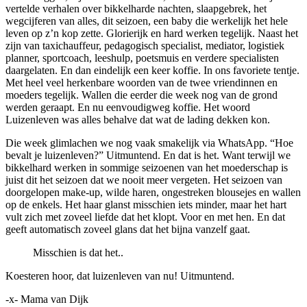
vertelde verhalen over bikkelharde nachten, slaapgebrek, het
wegcijferen van alles, dit seizoen, een baby die werkelijk het hele
leven op z’n kop zette. Glorierijk en hard werken tegelijk. Naast het
zijn van taxichauffeur, pedagogisch specialist, mediator, logistiek
planner, sportcoach, leeshulp, poetsmuis en verdere specialisten
daargelaten. En dan eindelijk een keer koffie. In ons favoriete tentje.
Met heel veel herkenbare woorden van de twee vriendinnen en
moeders tegelijk. Wallen die eerder die week nog van de grond
werden geraapt. En nu eenvoudigweg koffie. Het woord
Luizenleven was alles behalve dat wat de lading dekken kon.
Die week glimlachen we nog vaak smakelijk via WhatsApp. “Hoe
bevalt je luizenleven?” Uitmuntend. En dat is het. Want terwijl we
bikkelhard werken in sommige seizoenen van het moederschap is
juist dit het seizoen dat we nooit meer vergeten. Het seizoen van
doorgelopen make-up, wilde haren, ongestreken blousejes en wallen
op de enkels. Het haar glanst misschien iets minder, maar het hart
vult zich met zoveel liefde dat het klopt. Voor en met hen. En dat
geeft automatisch zoveel glans dat het bijna vanzelf gaat.
Misschien is dat het..
Koesteren hoor, dat luizenleven van nu! Uitmuntend.
-x- Mama van Dijk