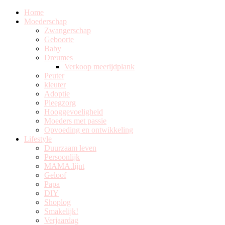
Home
Moederschap
Zwangerschap
Geboorte
Baby
Dreumes
Verkoop meerijdplank
Peuter
kleuter
Adoptie
Pleegzorg
Hooggevoeligheid
Moeders met passie
Opvoeding en ontwikkeling
Lifestyle
Duurzaam leven
Persoonlijk
MAMA.lijnt
Geloof
Papa
DIY
Shoplog
Smakelijk!
Verjaardag