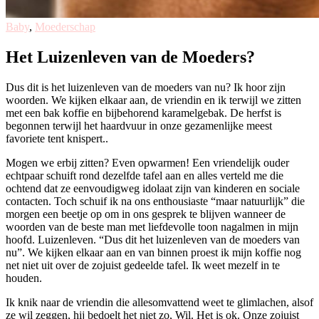
Baby
,
Moederschap
Het Luizenleven van de Moeders?
Dus dit is het luizenleven van de moeders van nu? Ik hoor zijn
woorden. We kijken elkaar aan, de vriendin en ik terwijl we zitten
met een bak koffie en bijbehorend karamelgebak. De herfst is
begonnen terwijl het haardvuur in onze gezamenlijke meest
favoriete tent knispert..
Mogen we erbij zitten? Even opwarmen! Een vriendelijk ouder
echtpaar schuift rond dezelfde tafel aan en alles verteld me die
ochtend dat ze eenvoudigweg idolaat zijn van kinderen en sociale
contacten. Toch schuif ik na ons enthousiaste “maar natuurlijk” die
morgen een beetje op om in ons gesprek te blijven wanneer de
woorden van de beste man met liefdevolle toon nagalmen in mijn
hoofd. Luizenleven. “Dus dit het luizenleven van de moeders van
nu”. We kijken elkaar aan en van binnen proest ik mijn koffie nog
net niet uit over de zojuist gedeelde tafel. Ik weet mezelf in te
houden.
Ik knik naar de vriendin die allesomvattend weet te glimlachen, alsof
ze wil zeggen, hij bedoelt het niet zo, Wil. Het is ok. Onze zojuist