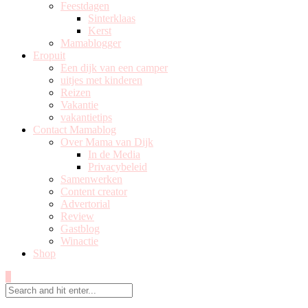
Feestdagen
Sinterklaas
Kerst
Mamablogger
Eropuit
Een dijk van een camper
uitjes met kinderen
Reizen
Vakantie
vakantietips
Contact Mamablog
Over Mama van Dijk
In de Media
Privacybeleid
Samenwerken
Content creator
Advertorial
Review
Gastblog
Winactie
Shop
0