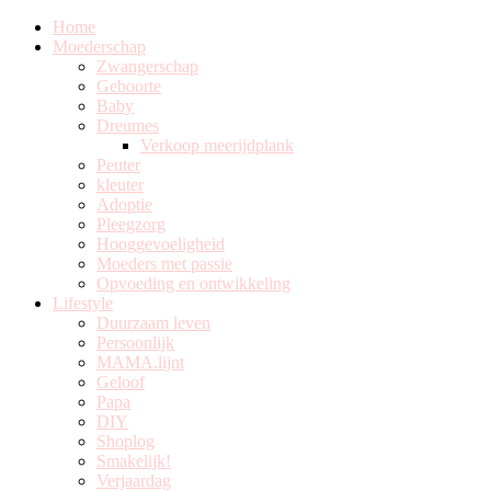
Home
Moederschap
Zwangerschap
Geboorte
Baby
Dreumes
Verkoop meerijdplank
Peuter
kleuter
Adoptie
Pleegzorg
Hooggevoeligheid
Moeders met passie
Opvoeding en ontwikkeling
Lifestyle
Duurzaam leven
Persoonlijk
MAMA.lijnt
Geloof
Papa
DIY
Shoplog
Smakelijk!
Verjaardag