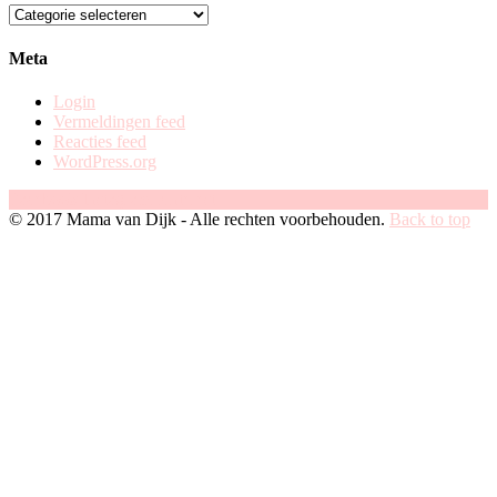
zoek
op
categorie
Meta
Login
Vermeldingen feed
Reacties feed
WordPress.org
Facebook
Instagram
Pinterest
© 2017 Mama van Dijk - Alle rechten voorbehouden.
Back to top