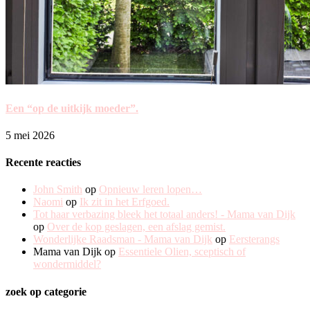
Een “op de uitkijk moeder”.
5 mei 2026
Recente reacties
John Smith
op
Opnieuw leren lopen…
Naomi
op
Ik zit in het Erfgoed.
Tot haar verbazing bleek het totaal anders! - Mama van Dijk
op
Over de kop geslagen, een afslag gemist.
Wonderlijke Raadsman - Mama van Dijk
op
Eersterangs
Mama van Dijk
op
Essentiele Olien, sceptisch of
wondermiddel?
zoek op categorie