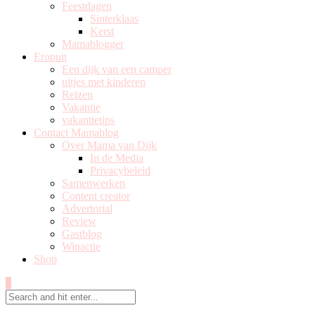
Feestdagen
Sinterklaas
Kerst
Mamablogger
Eropuit
Een dijk van een camper
uitjes met kinderen
Reizen
Vakantie
vakantietips
Contact Mamablog
Over Mama van Dijk
In de Media
Privacybeleid
Samenwerken
Content creator
Advertorial
Review
Gastblog
Winactie
Shop
0