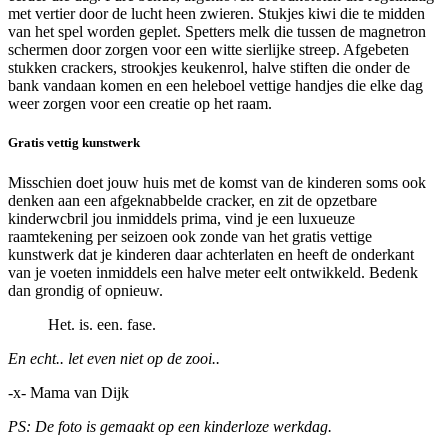
met vertier door de lucht heen zwieren. Stukjes kiwi die te midden
van het spel worden geplet. Spetters melk die tussen de magnetron
schermen door zorgen voor een witte sierlijke streep. Afgebeten
stukken crackers, strookjes keukenrol, halve stiften die onder de
bank vandaan komen en een heleboel vettige handjes die elke dag
weer zorgen voor een creatie op het raam.
Gratis vettig kunstwerk
Misschien doet jouw huis met de komst van de kinderen soms ook
denken aan een afgeknabbelde cracker, en zit de opzetbare
kinderwcbril jou inmiddels prima, vind je een luxueuze
raamtekening per seizoen ook zonde van het gratis vettige
kunstwerk dat je kinderen daar achterlaten en heeft de onderkant
van je voeten inmiddels een halve meter eelt ontwikkeld. Bedenk
dan grondig of opnieuw.
Het. is. een. fase.
En echt.. let even niet op de zooi..
-x- Mama van Dijk
PS: De foto is gemaakt op een kinderloze werkdag.