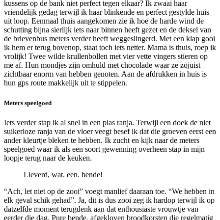
kussens op de bank niet perfect tegen elkaar? Ik zwaai haar
vriendelijk gedag terwijl ik haar blinkende en perfect gestylde huis
uit loop. Eenmaal thuis aangekomen zie ik hoe de harde wind de
schutting bijna sierlijk iets naar binnen heeft gezet en de deksel van
de brievenbus meters verder heeft weggeslingerd. Met een klap gooi
ik hem er terug bovenop, staat toch iets netter. Mama is thuis, roep ik
vrolijk! Twee wilde krullenbollen met vier vette vingers stieren op
me af. Hun mondjes zijn omhuld met chocolade waar ze zojuist
zichtbaar enorm van hebben genoten. Aan de afdrukken in huis is
hun gps route makkelijk uit te stippelen.
Meters sp
eelgoed
Iets verder stap ik al snel in een plas ranja. Terwijl een doek de niet
suikerloze ranja van de vloer veegt besef ik dat die groeven eerst een
ander kleurtje bleken te hebben. Ik zucht en kijk naar de meters
speelgoed waar ik als een soort gewenning overheen stap in mijn
loopje terug naar de keuken.
Lieverd, wat. een. bende!
“Ach, let niet op de zooi” voegt manlief daaraan toe. “We hebben in
elk geval schik gehad”. Ja, dit is dus zooi zeg ik hardop terwijl ik op
datzelfde moment terugdenk aan dat enthousiaste vrouwtje van
eerder die dag. Pure bende, afgekloven broodkorsten die regelmatig