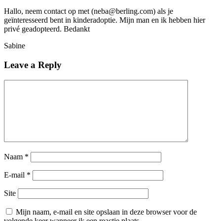
Hallo, neem contact op met (neba@berling.com) als je
geïnteresseerd bent in kinderadoptie. Mijn man en ik hebben hier
privé geadopteerd. Bedankt
Sabine
Leave a Reply
Naam
*
E-mail
*
Site
Mijn naam, e-mail en site opslaan in deze browser voor de
volgende keer wanneer ik een reactie plaats.