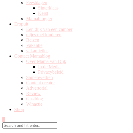
Feestdagen
Sinterklaas
Kerst
Mamablogger
Eropuit
Een dijk van een camper
uitjes met kinderen
Reizen
Vakantie
vakantietips
Contact Mamablog
Over Mama van Dijk
In de Media
Privacybeleid
Samenwerken
Content creator
Advertorial
Review
Gastblog
Winactie
Shop
0