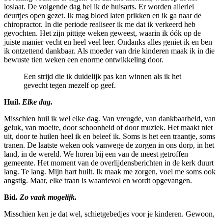
loslaat. De volgende dag bel ik de huisarts. Er worden allerlei
deurtjes open gezet. Ik mag bloed laten prikken en ik ga naar de
chiropractor. In die periode realiseer ik me dat ik verkeerd heb
gevochten. Het zijn pittige weken geweest, waarin ik óók op de
juiste manier vecht en heel veel leer. Ondanks alles geniet ik en ben
ik ontzettend dankbaar. Als moeder van drie kinderen maak ik in die
bewuste tien weken een enorme ontwikkeling door.
Een strijd die ik duidelijk pas kan winnen als ik het
gevecht tegen mezelf op geef.
Huil.
Elke dag.
Misschien huil ik wel elke dag. Van vreugde, van dankbaarheid, van
geluk, van moeite, door schoonheid of door muziek. Het maakt niet
uit, door te huilen heel ik en beleef ik. Soms is het een traantje, soms
tranen. De laatste weken ook vanwege de zorgen in ons dorp, in het
land, in de wereld. We horen bij een van de meest getroffen
gemeente. Het moment van de overlijdensberichten in de kerk duurt
lang. Te lang. Mijn hart huilt. Ik maak me zorgen, voel me soms ook
angstig. Maar, elke traan is waardevol en wordt opgevangen.
Bid.
Zo vaak mogelijk.
Misschien ken je dat wel, schietgebedjes voor je kinderen. Gewoon,