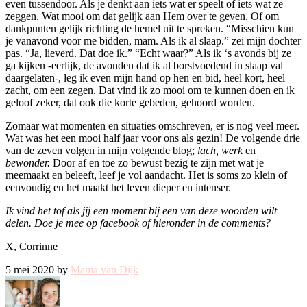
even tussendoor. Als je denkt aan iets wat er speelt of iets wat ze
zeggen. Wat mooi om dat gelijk aan Hem over te geven. Of om
dankpunten gelijk richting de hemel uit te spreken. “Misschien kun
je vanavond voor me bidden, mam. Als ik al slaap.” zei mijn dochter
pas. “Ja, lieverd. Dat doe ik.” “Echt waar?” Als ik ‘s avonds bij ze
ga kijken -eerlijk, de avonden dat ik al borstvoedend in slaap val
daargelaten-, leg ik even mijn hand op hen en bid, heel kort, heel
zacht, om een zegen. Dat vind ik zo mooi om te kunnen doen en ik
geloof zeker, dat ook die korte gebeden, gehoord worden.
Zomaar wat momenten en situaties omschreven, er is nog veel meer.
Wat was het een mooi half jaar voor ons als gezin! De volgende drie
van de zeven volgen in mijn volgende blog;
lach, werk
en
bewonder.
Door af en toe zo bewust bezig te zijn met wat je
meemaakt en beleeft, leef je vol aandacht. Het is soms zo klein of
eenvoudig en het maakt het leven dieper en intenser.
Ik vind het tof als jij een moment bij een van deze woorden wilt
delen. Doe je mee op facebook of hieronder in de comments?
X, Corrinne
5 mei 2020 by
Mama van Dijk