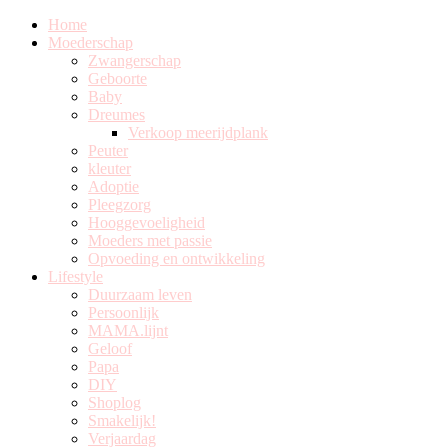
Home
Moederschap
Zwangerschap
Geboorte
Baby
Dreumes
Verkoop meerijdplank
Peuter
kleuter
Adoptie
Pleegzorg
Hooggevoeligheid
Moeders met passie
Opvoeding en ontwikkeling
Lifestyle
Duurzaam leven
Persoonlijk
MAMA.lijnt
Geloof
Papa
DIY
Shoplog
Smakelijk!
Verjaardag