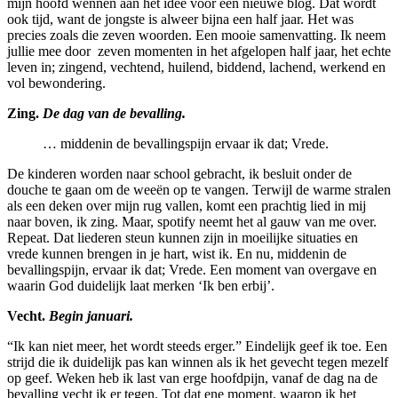
mijn hoofd wennen aan het idee voor een nieuwe blog. Dat wordt
ook tijd, want de jongste is alweer bijna een half jaar. Het was
precies zoals die zeven woorden. Een mooie samenvatting. Ik neem
jullie mee door zeven momenten in het afgelopen half jaar, het echte
leven in; zingend, vechtend, huilend, biddend, lachend, werkend en
vol bewondering.
Zing.
De dag van de bevalling.
… middenin de bevallingspijn ervaar ik dat; Vrede.
De kinderen worden naar school gebracht, ik besluit onder de
douche te gaan om de weeën op te vangen. Terwijl de warme stralen
als een deken over mijn rug vallen, komt een prachtig lied in mij
naar boven, ik zing. Maar, spotify neemt het al gauw van me over.
Repeat. Dat liederen steun kunnen zijn in moeilijke situaties en
vrede kunnen brengen in je hart, wist ik. En nu, middenin de
bevallingspijn, ervaar ik dat; Vrede. Een moment van overgave en
waarin God duidelijk laat merken ‘Ik ben erbij’.
Vecht.
Begin januari.
“Ik kan niet meer, het wordt steeds erger.” Eindelijk geef ik toe. Een
strijd die ik duidelijk pas kan winnen als ik het gevecht tegen mezelf
op geef. Weken heb ik last van erge hoofdpijn, vanaf de dag na de
bevalling vecht ik er tegen. Tot dat ene moment, waarop ik het