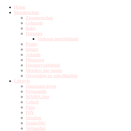
Home
Moederschap
Zwangerschap
Geboorte
Baby
Dreumes
Verkoop meerijdplank
Peuter
kleuter
Adoptie
Pleegzorg
Hooggevoeligheid
Moeders met passie
Opvoeding en ontwikkeling
Lifestyle
Duurzaam leven
Persoonlijk
MAMA.lijnt
Geloof
Papa
DIY
Shoplog
Smakelijk!
Verjaardag