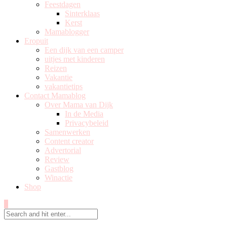
Feestdagen
Sinterklaas
Kerst
Mamablogger
Eropuit
Een dijk van een camper
uitjes met kinderen
Reizen
Vakantie
vakantietips
Contact Mamablog
Over Mama van Dijk
In de Media
Privacybeleid
Samenwerken
Content creator
Advertorial
Review
Gastblog
Winactie
Shop
0