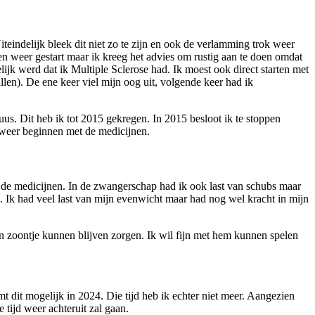
indelijk bleek dit niet zo te zijn en ook de verlamming trok weer
 weer gestart maar ik kreeg het advies om rustig aan te doen omdat
ijk werd dat ik Multiple Sclerose had. Ik moest ook direct starten met
len). De ene keer viel mijn oog uit, volgende keer had ik
uus. Dit heb ik tot 2015 gekregen. In 2015 besloot ik te stoppen
 weer beginnen met de medicijnen.
t de medicijnen. In de zwangerschap had ik ook last van schubs maar
. Ik had veel last van mijn evenwicht maar had nog wel kracht in mijn
zoontje kunnen blijven zorgen. Ik wil fijn met hem kunnen spelen
 dit mogelijk in 2024. Die tijd heb ik echter niet meer. Aangezien
 tijd weer achteruit zal gaan.