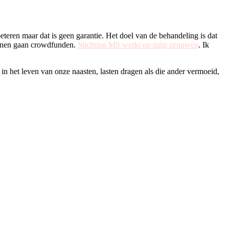
eren maar dat is geen garantie. Het doel van de behandeling is dat
unnen gaan crowdfunden.
Stichting MS werkt op mijn zenuwen
. Ik
n het leven van onze naasten, lasten dragen als die ander vermoeid,