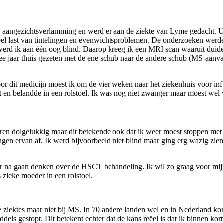
aangezichtsverlamming en werd er aan de ziekte van Lyme gedacht. Uite
l last van tintelingen en evenwichtsproblemen. De onderzoeken werden
e werd ik aan één oog blind. Daarop kreeg ik een MRI scan waaruit duidel
ee jaar thuis gezeten met de ene schub naar de andere schub (MS-aanval
oor dit medicijn moest ik om de vier weken naar het ziekenhuis voor inf
 en belandde in een rolstoel. Ik was nog niet zwanger maar moest wel
waren dolgelukkig maar dit betekende ook dat ik weer moest stoppen me
ngen ervan af. Ik werd bijvoorbeeld niet blind maar ging erg wazig zien
na gaan denken over de HSCT behandeling. Ik wil zo graag voor mijn 
s zieke moeder in een rolstoel.
ziektes maar niet bij MS. In 70 andere landen wel en in Nederland komt
els gestopt. Dit betekent echter dat de kans reëel is dat ik binnen korte