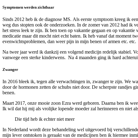
Symptomen werden zichtbaar
Sinds 2012 heb ik de diagnose MS. Als eerste symptoom kreeg ik een 
weg dus stopten ook de onderzoeken. In de zomer van 2012 had ik vee
het stress leek te zijn. Ik ben toen op vakantie gegaan en op vakanti
medicatie maar dit mocht niet echt baten. Ik heb vanaf dat moment tw
evenwichtsproblemen, dan weer pijn in mijn benen of armen etc. etc.
Na twee jaar werd ik dankzij een volgend medicijn redelijk stabiel. V
vanwege een sterke kinderwens. Na 4 maanden ging ik hard achteruit
Zwanger
In 2016 bleek ik, tegen alle verwachtingen in, zwanger te zijn. We 
door de hormonen zetten de schubs niet door. De scherpste randjes gi
benen.
Maart 2017, onze mooie zoon Ezra werd geboren. Daarna ben ik weer 
Ik wil dat hij mij als vrolijke lopende moeder zal herinneren en niet al
Die tijd heb ik echter niet meer
In Nederland wordt deze behandeling wel uitgevoerd bij verschillende 
mijn lever ontstoken is geraakt van de medicijnen ben ik hiermee inmidd