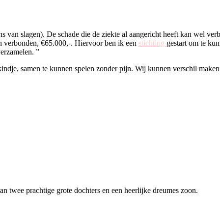
n slagen). De schade die de ziekte al aangericht heeft kan wel verbet
ten verbonden, €65.000,-. Hiervoor ben ik een
stichting
gestart om te k
verzamelen. ”
ndje, samen te kunnen spelen zonder pijn. Wij kunnen verschil maken i
van twee prachtige grote dochters en een heerlijke dreumes zoon.