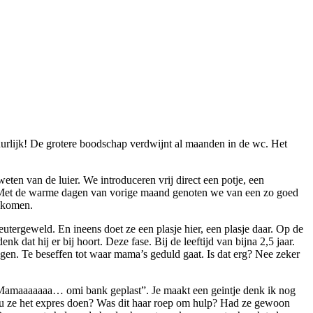
tuurlijk! De grotere boodschap verdwijnt al maanden in de wc. Het
weten van de luier. We introduceren vrij direct een potje, een
et de warme dagen van vorige maand genoten we van een zo goed
t komen.
eutergeweld. En ineens doet ze een plasje hier, een plasje daar. Op de
 dat hij er bij hoort. Deze fase. Bij de leeftijd van bijna 2,5 jaar.
en. Te beseffen tot waar mama’s geduld gaat. Is dat erg? Nee zeker
ik “Mamaaaaaaa… omi bank geplast”. Je maakt een geintje denk ik nog
 ze het expres doen? Was dit haar roep om hulp? Had ze gewoon