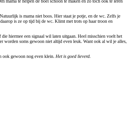
. Om mama te helpen de boel schoon te maken en zo toch ook te leren
uurlijk is mama niet boos. Hier staat je potje, en de wc. Zelfs je
daarop is ze op tijd bij de wc. Klimt met trots op haar troon en
f die hiermee een signaal wil laten uitgaan. Heel misschien voelt het
ter worden soms gewoon niet altijd even leuk. Want ook al wil je alles,
ben ook gewoon nog even klein.
Het is goed lieverd.