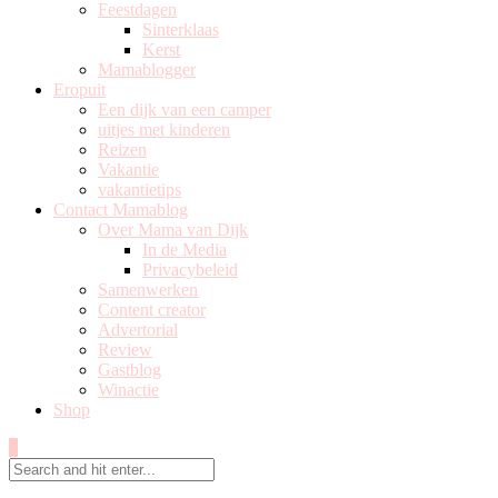
Feestdagen
Sinterklaas
Kerst
Mamablogger
Eropuit
Een dijk van een camper
uitjes met kinderen
Reizen
Vakantie
vakantietips
Contact Mamablog
Over Mama van Dijk
In de Media
Privacybeleid
Samenwerken
Content creator
Advertorial
Review
Gastblog
Winactie
Shop
0