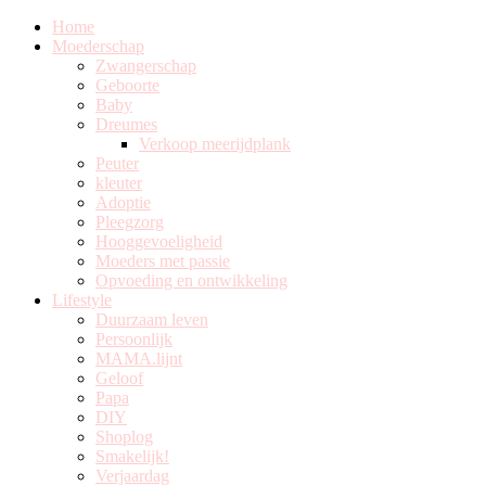
Home
Moederschap
Zwangerschap
Geboorte
Baby
Dreumes
Verkoop meerijdplank
Peuter
kleuter
Adoptie
Pleegzorg
Hooggevoeligheid
Moeders met passie
Opvoeding en ontwikkeling
Lifestyle
Duurzaam leven
Persoonlijk
MAMA.lijnt
Geloof
Papa
DIY
Shoplog
Smakelijk!
Verjaardag