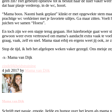
geen zin? Het gebeurd opnieuw tot ik besluit haar de luier vaker wee
dat haar plasje verderop, in de wc, hoort.
“Mama boos. Naomi bank geplast” klinkt er met opgewekte stem maar me
prachtige wc verkleiner met je favoriete uiltjes. Ga maar zitten. Voelt
juichen we samen “Hoera”.
En toch zijn we een stapje terug gegaan. Het luierbroekje gaat weer st
gewoon weer even vertrouwd om mama’s aandacht extra vaak te voel
graag, vaak, zelf en snel. Mama staat erbij en ergens weet jij ook, ze z
Stop de tijd, ik heb het afgelopen weken vaker gezegd. Ons meisje 
-x- Mama van Dijk
zindelijkheidstraining
4 juli 2017 by
Mama van Dijk
Mama van Dijk
Schrijft met passie, emotie, liefde en humor over het leven als mama 