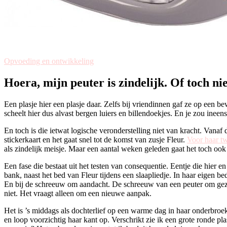
Opvoeding en ontwikkeling
Hoera, mijn peuter is zindelijk. Of toch ni
Een plasje hier een plasje daar. Zelfs bij vriendinnen gaf ze op een 
scheelt hier dus alvast bergen luiers en billendoekjes. En je zou ineen
En toch is die ietwat logische veronderstelling niet van kracht. Vanaf 
stickerkaart en het gaat snel tot de komst van zusje Fleur.
Voor haar tw
als zindelijk meisje. Maar een aantal weken geleden gaat het toch ook
Een fase die bestaat uit het testen van consequentie. Eentje die hier 
bank, naast het bed van Fleur tijdens een slaapliedje. In haar eigen be
En bij de schreeuw om aandacht. De schreeuw van een peuter om gezi
niet. Het vraagt alleen om een nieuwe aanpak.
Het is ’s middags als dochterlief op een warme dag in haar onderbroek
en loop voorzichtig haar kant op. Verschrikt zie ik een grote ronde pl