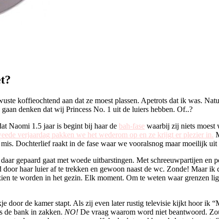
et?
bewuste koffieochtend aan dat ze moest plassen. Apetrots dat ik was. Na
s gaan denken dat wij Princess No. 1 uit de luiers hebben. Of..?
dat Naomi 1.5 jaar is begint bij haar de
bah-fase
waarbij zij niets moest 
eede verjaardag pakken we het wederom op en ze krijgt er plezier in.
M
 mis. Dochterlief raakt in de fase waar we vooralsnog maar moeilijk ui
en daar gepaard gaat met woede uitbarstingen. Met schreeuwpartijen en p
d door haar luier af te trekken en gewoon naast de wc. Zonde! Maar ik denk
en te worden in het gezin. Elk moment. Om te weten waar grenzen ligg
je door de kamer stapt. Als zij even later rustig televisie kijkt hoor 
as de bank in zakken.
NO!
De vraag waarom word niet beantwoord. Zou