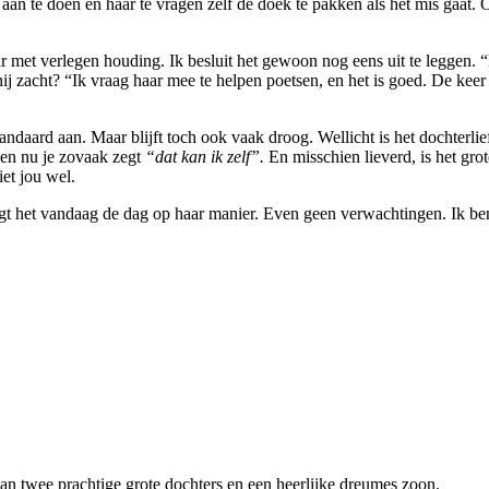
r aan te doen en haar te vragen zelf de doek te pakken als het mis gaat
t verlegen houding. Ik besluit het gewoon nog eens uit te leggen. “Nat
 hij zacht? “Ik vraag haar mee te helpen poetsen, en het is goed. De keer 
andaard aan. Maar blijft toch ook vaak droog. Wellicht is het dochterlie
en nu je zovaak zegt
“dat kan ik zelf”.
En misschien lieverd, is het gro
iet jou wel.
zegt het vandaag de dag op haar manier. Even geen verwachtingen. Ik 
van twee prachtige grote dochters en een heerlijke dreumes zoon.