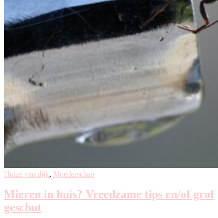
Huize van dijk
,
Moederschap
Mieren in huis? Vreedzame tips en/of grof
geschut