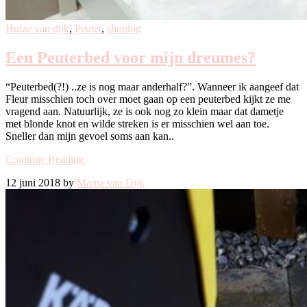
Huize van dijk
,
Peuter
,
shoplog
Een Peuterbed voor mijn dreumes?
“Peuterbed(?!) ..ze is nog maar anderhalf?”. Wanneer ik aangeef dat
Fleur misschien toch over moet gaan op een peuterbed kijkt ze me
vragend aan. Natuurlijk, ze is ook nog zo klein maar dat dametje
met blonde knot en wilde streken is er misschien wel aan toe.
Sneller dan mijn gevoel soms aan kan..
Continue Reading
12 juni 2018 by
Mama van Dijk