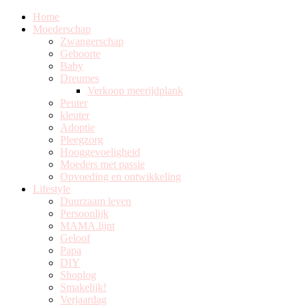
Home
Moederschap
Zwangerschap
Geboorte
Baby
Dreumes
Verkoop meerijdplank
Peuter
kleuter
Adoptie
Pleegzorg
Hooggevoeligheid
Moeders met passie
Opvoeding en ontwikkeling
Lifestyle
Duurzaam leven
Persoonlijk
MAMA.lijnt
Geloof
Papa
DIY
Shoplog
Smakelijk!
Verjaardag