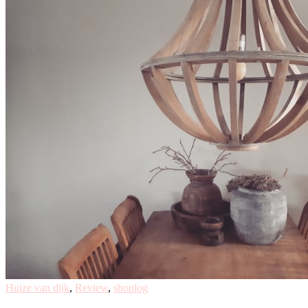
Huize van dijk
,
Review
,
shoplog