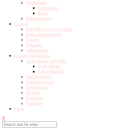
Feestdagen
Sinterklaas
Kerst
Mamablogger
Eropuit
Een dijk van een camper
uitjes met kinderen
Reizen
Vakantie
vakantietips
Contact Mamablog
Over Mama van Dijk
In de Media
Privacybeleid
Samenwerken
Content creator
Advertorial
Review
Gastblog
Winactie
Shop
0