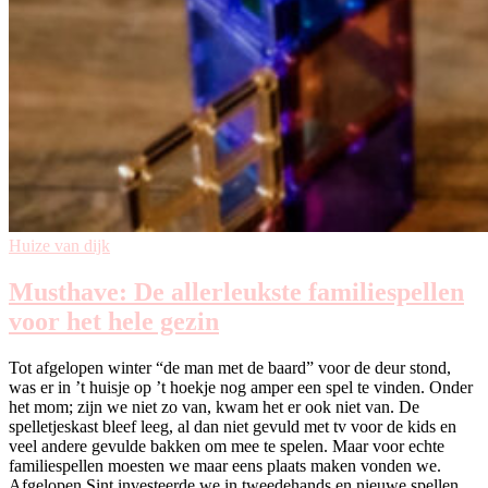
Huize van dijk
Musthave: De allerleukste familiespellen
voor het hele gezin
Tot afgelopen winter “de man met de baard” voor de deur stond,
was er in ’t huisje op ’t hoekje nog amper een spel te vinden. Onder
het mom; zijn we niet zo van, kwam het er ook niet van. De
spelletjeskast bleef leeg, al dan niet gevuld met tv voor de kids en
veel andere gevulde bakken om mee te spelen. Maar voor echte
familiespellen moesten we maar eens plaats maken vonden we.
Afgelopen Sint investeerde we in tweedehands en nieuwe spellen.