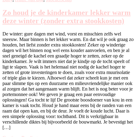
Zo houd je de kinderkamer lekker warm
deze winter (zonder extra stookkosten)
De winter: gure dagen met wind, vorst en misschien zelfs wel
sneeuw. Maar binnen is het lekker warm. En dat wil je ook graag zo
houden, het liefst zonder extra stookkosten! Zeker op winderige
dagen wil het binnen nog wel eens kouder aanvoelen, en ben je al
snel geneigd de kachel een graadje hoger te zetten, zeker op de
kinderkamer. Je wilt immers niet dat je kindje op de tocht speelt of
ligt te slapen. Vaak is het helemaal niet nodig de kachel hoger te
zetten of grote investeringen te doen, zoals voor extra muurisolatie
of triple glas te kiezen. Alhoewel dat zeker scheelt kun je met een
paar slimme tips op een duurzame en milieuvriendelijke manier ook
al zorgen dat het aangenaam warm blijft. En het is nog beter voor je
portemonnee ook! We geven je graag een paar eenvoudige
oplossingen! Ga tocht te lijf De grootste boosdoener van kou in een
kamer is vaak tocht. Houd je hand maar eens bij de randen van een
raam dat open kan, en bij de deur. Je voelt de koude lucht. Daar is
een simpele oplossing voor: tochtband. Dit is verkrijgbaar in
verschillende diktes bij bijvoorbeeld de bouwmarkt. Je bevestigt het
[…]