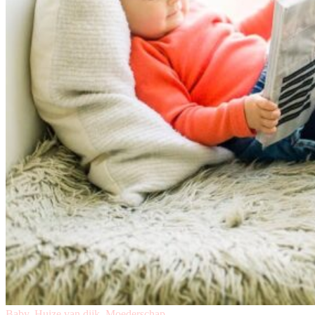
Baby
,
Huize van dijk
,
Moederschap