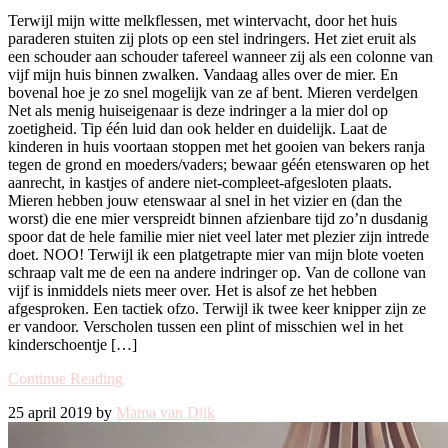
Terwijl mijn witte melkflessen, met wintervacht, door het huis
paraderen stuiten zij plots op een stel indringers. Het ziet eruit als
een schouder aan schouder tafereel wanneer zij als een colonne van
vijf mijn huis binnen zwalken. Vandaag alles over de mier. En
bovenal hoe je zo snel mogelijk van ze af bent. Mieren verdelgen
Net als menig huiseigenaar is deze indringer a la mier dol op
zoetigheid. Tip één luid dan ook helder en duidelijk. Laat de
kinderen in huis voortaan stoppen met het gooien van bekers ranja
tegen de grond en moeders/vaders; bewaar géén etenswaren op het
aanrecht, in kastjes of andere niet-compleet-afgesloten plaats.
Mieren hebben jouw etenswaar al snel in het vizier en (dan the
worst) die ene mier verspreidt binnen afzienbare tijd zo’n dusdanig
spoor dat de hele familie mier niet veel later met plezier zijn intrede
doet. NOO! Terwijl ik een platgetrapte mier van mijn blote voeten
schraap valt me de een na andere indringer op. Van de collone van
vijf is inmiddels niets meer over. Het is alsof ze het hebben
afgesproken. Een tactiek ofzo. Terwijl ik twee keer knipper zijn ze
er vandoor. Verscholen tussen een plint of misschien wel in het
kinderschoentje […]
Continue Reading
25 april 2019 by
Mama van Dijk