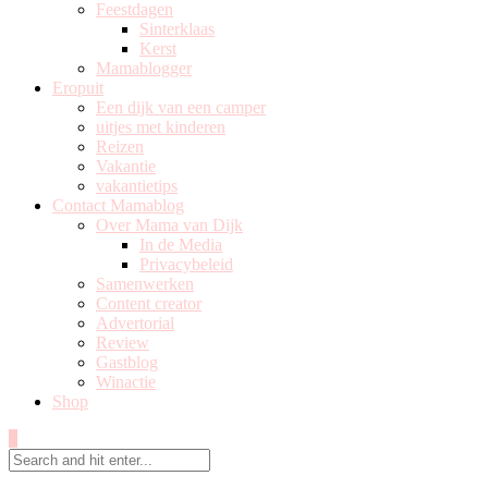
Feestdagen
Sinterklaas
Kerst
Mamablogger
Eropuit
Een dijk van een camper
uitjes met kinderen
Reizen
Vakantie
vakantietips
Contact Mamablog
Over Mama van Dijk
In de Media
Privacybeleid
Samenwerken
Content creator
Advertorial
Review
Gastblog
Winactie
Shop
0