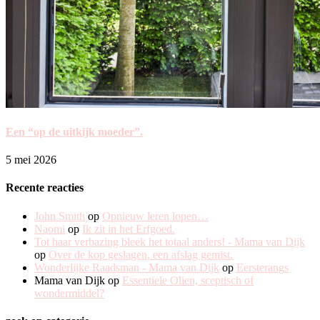
Een “op de uitkijk moeder”.
5 mei 2026
Recente reacties
John Smith
op
Opnieuw leren lopen…
Naomi
op
Ik zit in het Erfgoed.
Tot haar verbazing bleek het totaal anders! - Mama van Dijk
op
Over de kop geslagen, een afslag gemist.
Wonderlijke Raadsman - Mama van Dijk
op
Eersterangs
Mama van Dijk
op
Essentiele Olien, sceptisch of
wondermiddel?