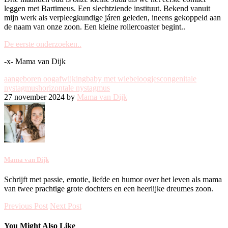
leggen met Bartimeus. Een slechtziende instituut. Bekend vanuit
mijn werk als verpleegkundige járen geleden, ineens gekoppeld aan
de naam van onze zoon. Een kleine rollercoaster begint..
De eerste onderzoeken..
-x- Mama van Dijk
aangeboren oogafwijking
baby met wiebeloogjes
congenitale
nystagmus
horizontale nystagmus
27 november 2024 by
Mama van Dijk
Mama van Dijk
Schrijft met passie, emotie, liefde en humor over het leven als mama
van twee prachtige grote dochters en een heerlijke dreumes zoon.
Previous Post
Next Post
You Might Also Like