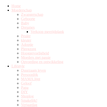
Home
Moederschap
Zwangerschap
Geboorte
Baby
Dreumes
Verkoop meerijdplank
Peuter
kleuter
Adoptie
Pleegzorg
Hooggevoeligheid
Moeders met passie
Opvoeding en ontwikkeling
Lifestyle
Duurzaam leven
Persoonlijk
MAMA.lijnt
Geloof
Papa
DIY
Shoplog
Smakelijk!
Verjaardag