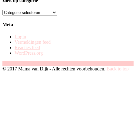
zoek op categorie
zoek
op
categorie
Meta
Login
Vermeldingen feed
Reacties feed
WordPress.org
Facebook
Instagram
Pinterest
© 2017 Mama van Dijk - Alle rechten voorbehouden.
Back to top