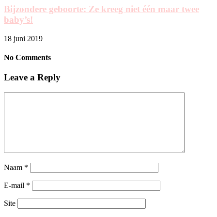
Bijzondere geboorte: Ze kreeg niet één maar twee
baby’s!
18 juni 2019
No Comments
Leave a Reply
Naam
*
E-mail
*
Site