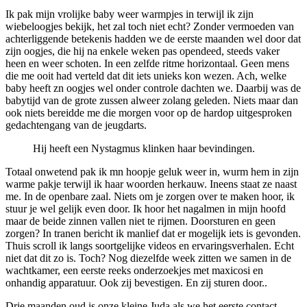
Ik pak mijn vrolijke baby weer warmpjes in terwijl ik zijn
wiebeloogjes bekijk, het zal toch niet echt? Zonder vermoeden van
achterliggende betekenis hadden we de eerste maanden wel door dat
zijn oogjes, die hij na enkele weken pas opendeed, steeds vaker
heen en weer schoten. In een zelfde ritme horizontaal. Geen mens
die me ooit had verteld dat dit iets unieks kon wezen. Ach, welke
baby heeft zn oogjes wel onder controle dachten we. Daarbij was de
babytijd van de grote zussen alweer zolang geleden. Niets maar dan
ook niets bereidde me die morgen voor op de hardop uitgesproken
gedachtengang van de jeugdarts.
Hij heeft een Nystagmus klinken haar bevindingen.
Totaal onwetend pak ik mn hoopje geluk weer in, wurm hem in zijn
warme pakje terwijl ik haar woorden herkauw. Ineens staat ze naast
me. In de openbare zaal. Niets om je zorgen over te maken hoor, ik
stuur je wel gelijk even door. Ik hoor het nagalmen in mijn hoofd
maar de beide zinnen vallen niet te rijmen. Doorsturen en geen
zorgen? In tranen bericht ik manlief dat er mogelijk iets is gevonden.
Thuis scroll ik langs soortgelijke videos en ervaringsverhalen. Echt
niet dat dit zo is. Toch? Nog diezelfde week zitten we samen in de
wachtkamer, een eerste reeks onderzoekjes met maxicosi en
onhandig apparatuur. Ook zij bevestigen. En zij sturen door..
Drie maanden oud is onze kleine Juda als we het eerste contact