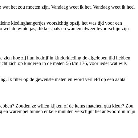
at het zou moeten zijn. Vandaag weet ik het. Vandaag weet ik heel
ine kledinghangertjes voorzichtig opzij. het was tijd voor een
ewel de winterjas, dikke sjaals en wanten alweer tevoorschijn zijn
 te zien hoe zij hun bedrijf in kinderkleding de afgelopen tijd hebben
richt zich op kinderen in de maten 56 t/m 176, voor ieder wat wils
ding. Ik filter op de gewenste maten en word verliefd op een aantal
d hebben? Zouden ze willen kijken of de items matchen qua kleur? Zou
raag en warempel binnen enkele minuten verschijnt het antwoord in mijn