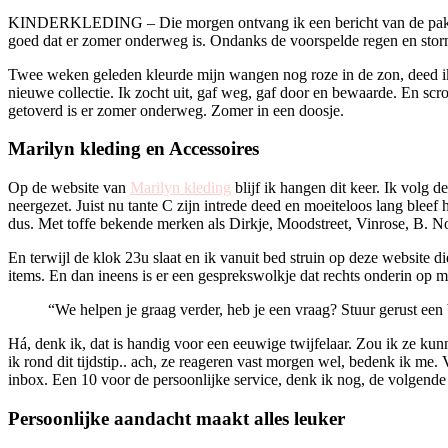
KINDERKLEDING – Die morgen ontvang ik een bericht van de pakketdi
goed dat er zomer onderweg is. Ondanks de voorspelde regen en stor
Twee weken geleden kleurde mijn wangen nog roze in de zon, deed ik d
nieuwe collectie. Ik zocht uit, gaf weg, gaf door en bewaarde. En scr
getoverd is er zomer onderweg. Zomer in een doosje.
Marilyn kleding en Accessoires
Op de website van
Marilyn kleding
blijf ik hangen dit keer. Ik volg d
neergezet. Juist nu tante C zijn intrede deed en moeiteloos lang bleef
dus. Met toffe bekende merken als Dirkje, Moodstreet, Vinrose, B. Nosy
En terwijl de klok 23u slaat en ik vanuit bed struin op deze website d
items. En dan ineens is er een gesprekswolkje dat rechts onderin op m
“We helpen je graag verder, heb je een vraag? Stuur gerust een 
Há, denk ik, dat is handig voor een eeuwige twijfelaar. Zou ik ze ku
ik rond dit tijdstip.. ach, ze reageren vast morgen wel, bedenk ik me
inbox. Een 10 voor de persoonlijke service, denk ik nog, de volgende
Persoonlijke aandacht maakt alles leuker