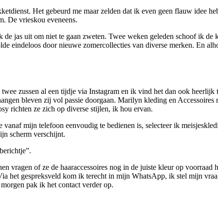
enst. Het gebeurd me maar zelden dat ik even geen flauw idee heb w
m. De vrieskou eveneens.
e jas uit om niet te gaan zweten. Twee weken geleden schoof ik de kle
olde eindeloos door nieuwe zomercollecties van diverse merken. En alho
e twee zussen al een tijdje via Instagram en ik vind het dan ook heerlijk
 hangen bleven zij vol passie doorgaan. Marilyn kleding en Accessoires 
 richten ze zich op diverse stijlen, ik hou ervan.
ie vanaf mijn telefoon eenvoudig te bedienen is, selecteer ik meisjeskle
ijn scherm verschijnt.
berichtje”.
nnen vragen of ze de haaraccessoires nog in de juiste kleur op voorraa
. Via het gespreksveld kom ik terecht in mijn WhatsApp, ik stel mijn v
 morgen pak ik het contact verder op.