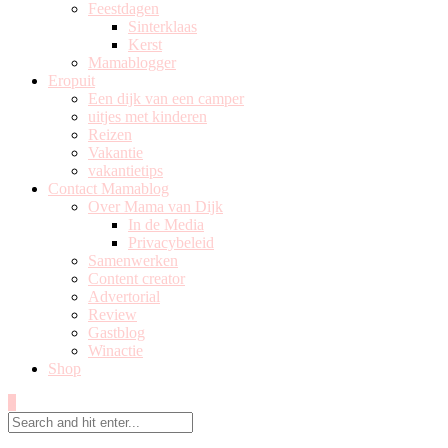
Feestdagen
Sinterklaas
Kerst
Mamablogger
Eropuit
Een dijk van een camper
uitjes met kinderen
Reizen
Vakantie
vakantietips
Contact Mamablog
Over Mama van Dijk
In de Media
Privacybeleid
Samenwerken
Content creator
Advertorial
Review
Gastblog
Winactie
Shop
0