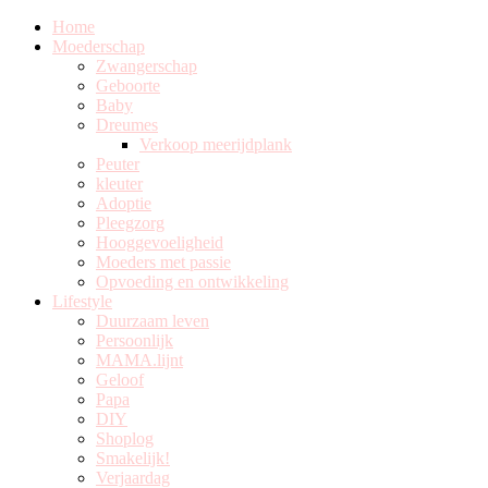
Home
Moederschap
Zwangerschap
Geboorte
Baby
Dreumes
Verkoop meerijdplank
Peuter
kleuter
Adoptie
Pleegzorg
Hooggevoeligheid
Moeders met passie
Opvoeding en ontwikkeling
Lifestyle
Duurzaam leven
Persoonlijk
MAMA.lijnt
Geloof
Papa
DIY
Shoplog
Smakelijk!
Verjaardag