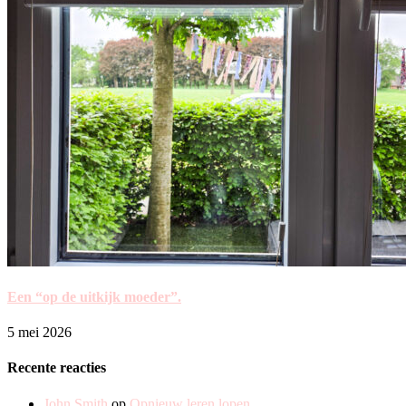
Een “op de uitkijk moeder”.
5 mei 2026
Recente reacties
John Smith
op
Opnieuw leren lopen…