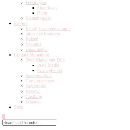
Feestdagen
Sinterklaas
Kerst
Mamablogger
Eropuit
Een dijk van een camper
uitjes met kinderen
Reizen
Vakantie
vakantietips
Contact Mamablog
Over Mama van Dijk
In de Media
Privacybeleid
Samenwerken
Content creator
Advertorial
Review
Gastblog
Winactie
Shop
0