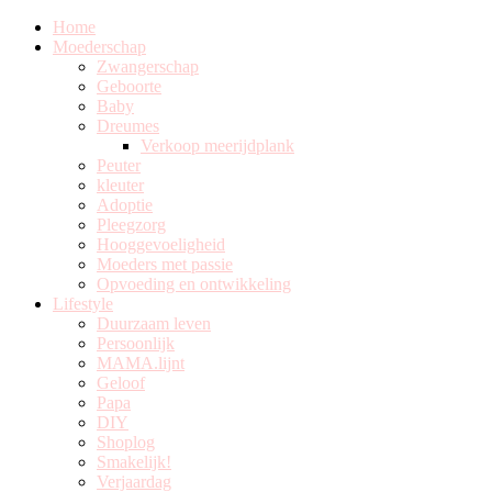
Home
Moederschap
Zwangerschap
Geboorte
Baby
Dreumes
Verkoop meerijdplank
Peuter
kleuter
Adoptie
Pleegzorg
Hooggevoeligheid
Moeders met passie
Opvoeding en ontwikkeling
Lifestyle
Duurzaam leven
Persoonlijk
MAMA.lijnt
Geloof
Papa
DIY
Shoplog
Smakelijk!
Verjaardag