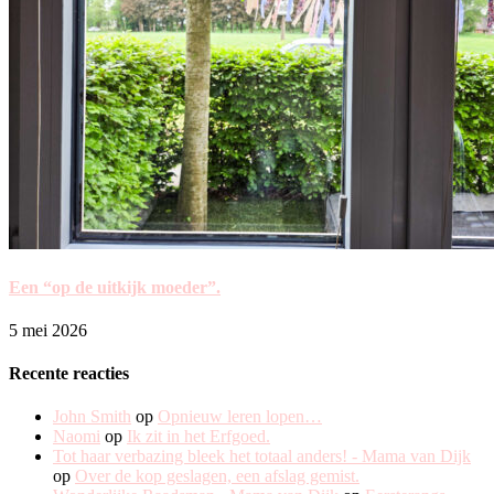
Een “op de uitkijk moeder”.
5 mei 2026
Recente reacties
John Smith
op
Opnieuw leren lopen…
Naomi
op
Ik zit in het Erfgoed.
Tot haar verbazing bleek het totaal anders! - Mama van Dijk
op
Over de kop geslagen, een afslag gemist.