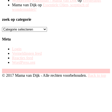
Wonderlijke Raadsman - Mama van Dijk
op
Eersterangs
Mama van Dijk
op
Essentiele Olien, sceptisch of
wondermiddel?
zoek op categorie
zoek
op
categorie
Meta
Login
Vermeldingen feed
Reacties feed
WordPress.org
Facebook
Instagram
Pinterest
© 2017 Mama van Dijk - Alle rechten voorbehouden.
Back to top