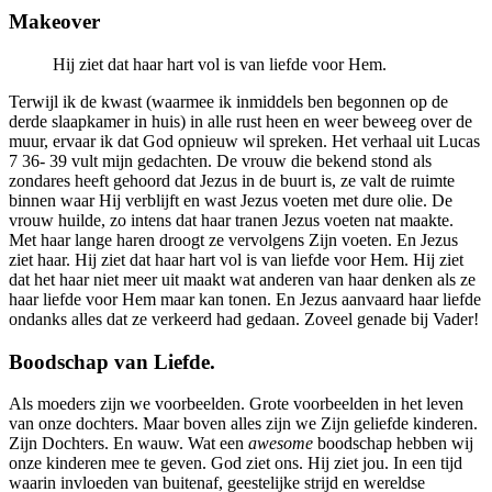
Makeover
Hij ziet dat haar hart vol is van liefde voor Hem.
Terwijl ik de kwast (waarmee ik inmiddels ben begonnen op de
derde slaapkamer in huis) in alle rust heen en weer beweeg over de
muur, ervaar ik dat God opnieuw wil spreken. Het verhaal uit Lucas
7 36- 39 vult mijn gedachten. De vrouw die bekend stond als
zondares heeft gehoord dat Jezus in de buurt is, ze valt de ruimte
binnen waar Hij verblijft en wast Jezus voeten met dure olie. De
vrouw huilde, zo intens dat haar tranen Jezus voeten nat maakte.
Met haar lange haren droogt ze vervolgens Zijn voeten. En Jezus
ziet haar. Hij ziet dat haar hart vol is van liefde voor Hem. Hij ziet
dat het haar niet meer uit maakt wat anderen van haar denken als ze
haar liefde voor Hem maar kan tonen. En Jezus aanvaard haar liefde
ondanks alles dat ze verkeerd had gedaan. Zoveel genade bij Vader!
Boodschap van Liefde.
Als moeders zijn we voorbeelden. Grote voorbeelden in het leven
van onze dochters. Maar boven alles zijn we Zijn geliefde kinderen.
Zijn Dochters. En wauw. Wat een
awesome
boodschap hebben wij
onze kinderen mee te geven. God ziet ons. Hij ziet jou. In een tijd
waarin invloeden van buitenaf, geestelijke strijd en wereldse