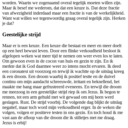
worden. Waarin we zogenaamd overal tegelijk moeten willen zijn.
Maar ik besef me wederom, dat dat een keuze is. Dat deze fractie
van afwezigheid inderdaad maar een fractie is van de werkelijkheid.
Want wat willen we tegenwoordig graag overal tegelijk zijn. Herken
je dat?
Geestelijke strijd
Maar er is een keuze. Een keuze die bestaat en meer en meer doelt
op een heel bewust leven. Door een flinke verkoudheid besloot ik
afgelopen weken wat meer tijd te nemen om weer even los te laten.
Om gewoon even in de cocon van huis en gezin te zijn. En ik
merkte dat ik God daarmee weer zo intens mocht ervaren. Ik deed
een coronatest uit voorzorg en terwijl ik wachtte op de uitslag kreeg
ik een droom. Een droom waarbij ik positief testte en de duivel
continu om mijn aandacht schreeuwde, irritant en beknellend, het
maakte me bang maar gefrustreerd eveneens. En terwijl die droom
me meezoog in een geestelijke strijd riep ik om Jezus. Ik begon te
rennen, tot een arm gehuld met wit gewaad om mij heen werd
geslagen. Rust. De strijd voorbij. De volgende dag blijkt de uitslag
negatief, maar toch word mijn verkoudheid erger. In de weken die
volgen, volgen er positieve testen in ons gezin. En toch houd ik me
vast aan de afloop van die droom die ik stilletjes met me draag.
Jezus is erbij!