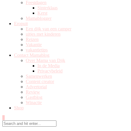
Feestdagen
Sinterklaas
Kerst
Mamablogger
Eropuit
Een dijk van een camper
uitjes met kinderen
Reizen
Vakantie
vakantietips
Contact Mamablog
Over Mama van Dijk
In de Media
Privacybeleid
Samenwerken
Content creator
Advertorial
Review
Gastblog
Winactie
Shop
0