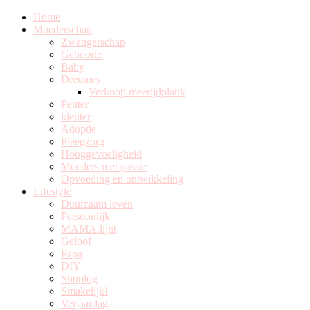
Home
Moederschap
Zwangerschap
Geboorte
Baby
Dreumes
Verkoop meerijdplank
Peuter
kleuter
Adoptie
Pleegzorg
Hooggevoeligheid
Moeders met passie
Opvoeding en ontwikkeling
Lifestyle
Duurzaam leven
Persoonlijk
MAMA.lijnt
Geloof
Papa
DIY
Shoplog
Smakelijk!
Verjaardag