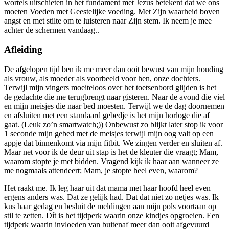
wortels uitschieten in het fundament met Jezus betekent dat we ons
moeten Voeden met Geestelijke voeding. Met Zijn waarheid boven
angst en met stilte om te luisteren naar Zijn stem. Ik neem je mee
achter de schermen vandaag..
Afleiding
De afgelopen tijd ben ik me meer dan ooit bewust van mijn houding
als vrouw, als moeder als voorbeeld voor hen, onze dochters.
Terwijl mijn vingers moeiteloos over het toetsenbord glijden is het
de gedachte die me terugbrengt naar gisteren. Naar de avond die viel
en mijn meisjes die naar bed moesten. Terwijl we de dag doornemen
en afsluiten met een standaard gebedje is het mijn horloge die af
gaat. (Leuk zo’n smartwatch;)) Onbewust zo blijkt later stop ik voor
1 seconde mijn gebed met de meisjes terwijl mijn oog valt op een
appje dat binnenkomt via mijn fitbit. We zingen verder en sluiten af.
Maar net voor ik de deur uit stap is het de kleuter die vraagt; Mam,
waarom stopte je met bidden. Vragend kijk ik haar aan wanneer ze
me nogmaals attendeert; Mam, je stopte heel even, waarom?
Het raakt me. Ik leg haar uit dat mama met haar hoofd heel even
ergens anders was. Dat ze gelijk had. Dat dat niet zo netjes was. Ik
kus haar gedag en besluit de meldingen aan mijn pols voortaan op
stil te zetten. Dít is het tijdperk waarin onze kindjes opgroeien. Een
tijdperk waarin invloeden van buitenaf meer dan ooit afgevuurd