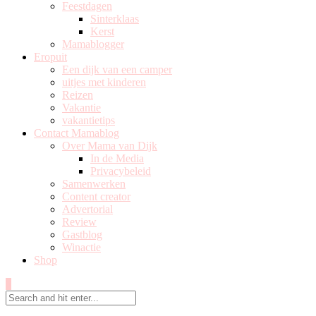
Feestdagen
Sinterklaas
Kerst
Mamablogger
Eropuit
Een dijk van een camper
uitjes met kinderen
Reizen
Vakantie
vakantietips
Contact Mamablog
Over Mama van Dijk
In de Media
Privacybeleid
Samenwerken
Content creator
Advertorial
Review
Gastblog
Winactie
Shop
0