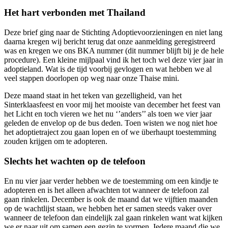
Het hart verbonden met Thailand
Deze brief ging naar de Stichting Adoptievoorzieningen en niet lang
daarna kregen wij bericht terug dat onze aanmelding geregistreerd
was en kregen we ons BKA nummer (dit nummer blijft bij je de hele
procedure). Een kleine mijlpaal vind ik het toch wel deze vier jaar in
adoptieland. Wat is de tijd voorbij gevlogen en wat hebben we al
veel stappen doorlopen op weg naar onze Thaise mini.
Deze maand staat in het teken van gezelligheid, van het
Sinterklaasfeest en voor mij het mooiste van december het feest van
het Licht en toch vieren we het nu ‘’anders’’ als toen we vier jaar
geleden de envelop op de bus deden. Toen wisten we nog niet hoe
het adoptietraject zou gaan lopen en of we überhaupt toestemming
zouden krijgen om te adopteren.
Slechts het wachten op de telefoon
En nu vier jaar verder hebben we de toestemming om een kindje te
adopteren en is het alleen afwachten tot wanneer de telefoon zal
gaan rinkelen. December is ook de maand dat we vijftien maanden
op de wachtlijst staan, we hebben het er samen steeds vaker over
wanneer de telefoon dan eindelijk zal gaan rinkelen want wat kijken
we er naar uit om samen een gezin te vormen. Iedere maand die we