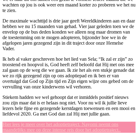
wachten op jou is ook weer een maand korter zo proberen we het nu
te zien.
De maximale wachttijd is drie jaar geeft Wereldkinderen aan en daar
hebben we nu 15 maanden van gehad. Vier jaar geleden toen we de
envelop op de bus deden konden we alleen nog maar dromen van
de toestemming om te mogen adopteren, bijzonder hoe we in de
afgelopen jaren gezegend zijn in dit traject door onze Hemelse
Vader.
Ik heb al vaker geschreven hoe het lied van Sela; “Ik zal er zijn” zo
troostend en hoopvol is, God heeft zelf beloofd dat Hij met ons mee
zal gaan op de weg die we gaan. Ik zie het als een stukje genade dat
we zo rijk gezegend zijn op ons adoptiepad en ik ben er van
overtuigd dat God op Zijn tijd en Zijn eigen wijze ons gebed om de
vervulling van onze kinderwens wil verhoren.
Stiekem hadden we wel gehoopt dat er inmiddels positief nieuws
zou zijn maar dat is er helaas nog niet. Voor nu wil ik jullie lieve
lezers hele fijne en gezegende kerstdagen toewensen en een mooi en
liefdevol 2020. Ga met God dan zal Hij met jullie gaan.
Hier lees je meer over het adoptietraject. Nayomi neemt ons
maandelijks mee op deze intense reis door het adoptietraject..