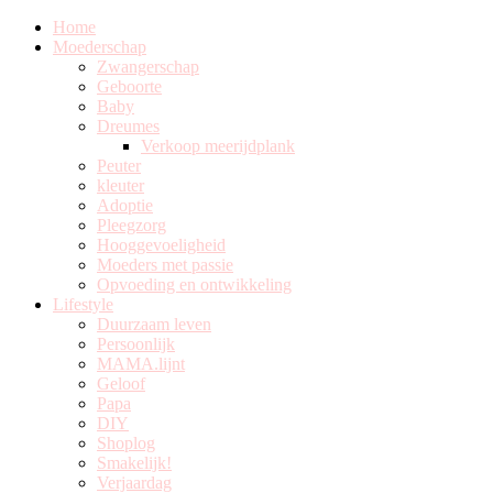
Home
Moederschap
Zwangerschap
Geboorte
Baby
Dreumes
Verkoop meerijdplank
Peuter
kleuter
Adoptie
Pleegzorg
Hooggevoeligheid
Moeders met passie
Opvoeding en ontwikkeling
Lifestyle
Duurzaam leven
Persoonlijk
MAMA.lijnt
Geloof
Papa
DIY
Shoplog
Smakelijk!
Verjaardag