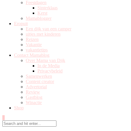
Feestdagen
Sinterklaas
Kerst
Mamablogger
Eropuit
Een dijk van een camper
uitjes met kinderen
Reizen
Vakantie
vakantietips
Contact Mamablog
Over Mama van Dijk
In de Media
Privacybeleid
Samenwerken
Content creator
Advertorial
Review
Gastblog
Winactie
Shop
0