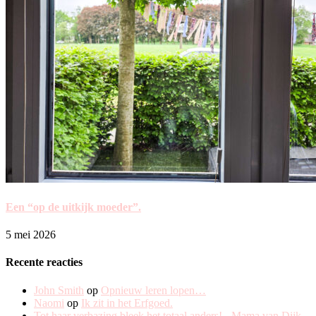
Een “op de uitkijk moeder”.
5 mei 2026
Recente reacties
John Smith
op
Opnieuw leren lopen…
Naomi
op
Ik zit in het Erfgoed.
Tot haar verbazing bleek het totaal anders! - Mama van Dijk