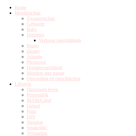
Home
Moederschap
Zwangerschap
Geboorte
Baby
Dreumes
Verkoop meerijdplank
Peuter
kleuter
Adoptie
Pleegzorg
Hooggevoeligheid
Moeders met passie
Opvoeding en ontwikkeling
Lifestyle
Duurzaam leven
Persoonlijk
MAMA.lijnt
Geloof
Papa
DIY
Shoplog
Smakelijk!
Verjaardag