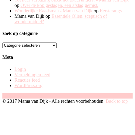
op
Over de kop geslagen, een afslag gemist.
Wonderlijke Raadsman - Mama van Dijk
op
Eersterangs
Mama van Dijk
op
Essentiele Olien, sceptisch of
wondermiddel?
zoek op categorie
zoek
op
categorie
Meta
Login
Vermeldingen feed
Reacties feed
WordPress.org
Facebook
Instagram
Pinterest
© 2017 Mama van Dijk - Alle rechten voorbehouden.
Back to top