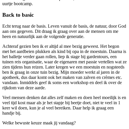
uurtje bootcamp.
Back to basic
Echt terug naar de basis. Leven vanuit de basis, de natuur, door God
aan ons gegeven. Dit draag ik graag over aan de mensen om me
heen en natuurlijk aan de volgende generatie.
Achteraf gezien ben ik er altijd al mee bezig geweest. Het begon
met het aardbeien plukken als kind bij opa in de moestuin. Daarna is
het balletje verder gaan rollen, liep ik stage bij gardentours, een
tuinen reis organisatie, waar de eigenaren met passie vertellen wat ze
zien tijdens hun reizen. Later kregen we een moestuin en nogsteeds
ben ik graag in onze tuin bezig. Mijn moeder werkt al jaren in de
apotheek, dus daar komt ook het maken van zalven en crèmes etc.
vandaan. Inmiddels geef ik soms een workshop en deel ik over de
rijkdom van deze aarde.
Veel mensen denken dat alles zelf maken en doen heel moeilijk is en
veel tijd kost maar als je het stapje bij beetje doet, niet te veel in 1
keer wil doen, kun je al veel bereiken. Daar help ik graag een
handje bij.
Welke bewuste keuze maak jij vandaag?