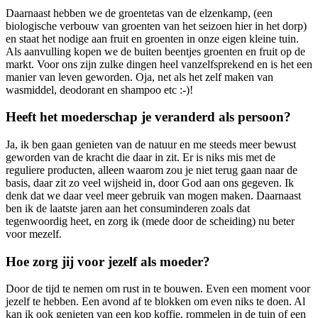
Daarnaast hebben we de groentetas van de elzenkamp, (een
biologische verbouw van groenten van het seizoen hier in het dorp)
en staat het nodige aan fruit en groenten in onze eigen kleine tuin.
Als aanvulling kopen we de buiten beentjes groenten en fruit op de
markt. Voor ons zijn zulke dingen heel vanzelfsprekend en is het een
manier van leven geworden. Oja, net als het zelf maken van
wasmiddel, deodorant en shampoo etc :-)!
Heeft het moederschap je veranderd als persoon?
Ja, ik ben gaan genieten van de natuur en me steeds meer bewust
geworden van de kracht die daar in zit. Er is niks mis met de
reguliere producten, alleen waarom zou je niet terug gaan naar de
basis, daar zit zo veel wijsheid in, door God aan ons gegeven. Ik
denk dat we daar veel meer gebruik van mogen maken. Daarnaast
ben ik de laatste jaren aan het consuminderen zoals dat
tegenwoordig heet, en zorg ik (mede door de scheiding) nu beter
voor mezelf.
Hoe zorg jij voor jezelf als moeder?
Door de tijd te nemen om rust in te bouwen. Even een moment voor
jezelf te hebben. Een avond af te blokken om even niks te doen. Al
kan ik ook genieten van een kop koffie, rommelen in de tuin of een