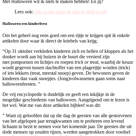
Met Halloween wil ik niets te maken hebben! En jij?
Lees ook:
Die avond voert de duivel strijd in mij
Halloween een kinderfeest
Om het geheel nog eens goed om een rijtje te krijgen spit ik enkele
artikelen door waar ik direct de kriebels van krijg;
“Op 31 oktober verkleden kinderen zich en bellen of kloppen als het
donker wordt aan bij huizen in de buurt die versierd zijn
met pompoenen en lichtjes en roepen
trick or treat
, waarbij de keuze
wordt gegeven tussen slachtoffer van een plagerijtje worden (trick)
of iets lekkers (treat, meestal snoep) geven. De bewoners geven de
kinderen dan vaak snoepjes. (Jong)volwassenen gaan soms naar
halloweenfeesten. ”
De vrij encyclopedie is duidelijk en geeft een inkijkje in de
mogelijke geschiedenis van halloween. Aangrijpend om te lezen is
het wel. Wat me van deze artikelen bijbleef was dit:
” Want zij geloofden dat op die dag de geesten van alle gestorvenen
van het afgelopen jaar terugkwamen om te proberen een levend
lichaam in bezit te nemen voor het komende jaar. De geesten die uit
dode mensen op zouden rijzen, werden aangetrokken door voedsel