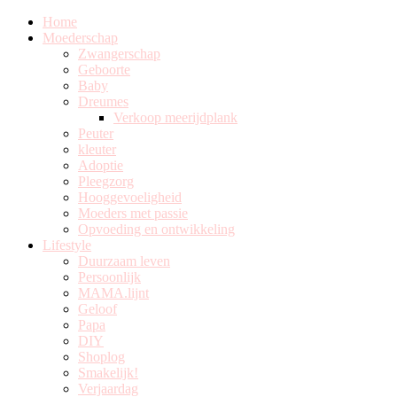
Home
Moederschap
Zwangerschap
Geboorte
Baby
Dreumes
Verkoop meerijdplank
Peuter
kleuter
Adoptie
Pleegzorg
Hooggevoeligheid
Moeders met passie
Opvoeding en ontwikkeling
Lifestyle
Duurzaam leven
Persoonlijk
MAMA.lijnt
Geloof
Papa
DIY
Shoplog
Smakelijk!
Verjaardag