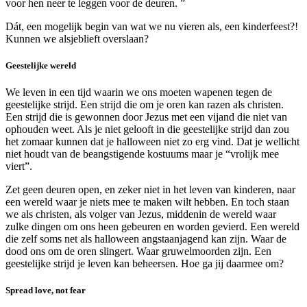
voor hen neer te leggen voor de deuren. ”
Dát, een mogelijk begin van wat we nu vieren als, een kinderfeest?!
Kunnen we alsjeblieft overslaan?
Geestelijke wereld
We leven in een tijd waarin we ons moeten wapenen tegen de
geestelijke strijd. Een strijd die om je oren kan razen als christen.
Een strijd die is gewonnen door Jezus met een vijand die niet van
ophouden weet. Als je niet gelooft in die geestelijke strijd dan zou
het zomaar kunnen dat je halloween niet zo erg vind. Dat je wellicht
niet houdt van de beangstigende kostuums maar je “vrolijk mee
viert”.
Zet geen deuren open, en zeker niet in het leven van kinderen, naar
een wereld waar je niets mee te maken wilt hebben. En toch staan
we als christen, als volger van Jezus, middenin de wereld waar
zulke dingen om ons heen gebeuren en worden gevierd. Een wereld
die zelf soms net als halloween angstaanjagend kan zijn. Waar de
dood ons om de oren slingert. Waar gruwelmoorden zijn. Een
geestelijke strijd je leven kan beheersen. Hoe ga jij daarmee om?
Spread love, not fear