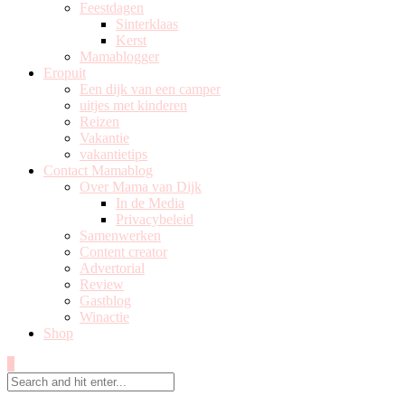
Feestdagen
Sinterklaas
Kerst
Mamablogger
Eropuit
Een dijk van een camper
uitjes met kinderen
Reizen
Vakantie
vakantietips
Contact Mamablog
Over Mama van Dijk
In de Media
Privacybeleid
Samenwerken
Content creator
Advertorial
Review
Gastblog
Winactie
Shop
0