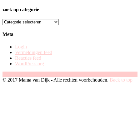
zoek op categorie
zoek
op
categorie
Meta
Login
Vermeldingen feed
Reacties feed
WordPress.org
Facebook
Instagram
Pinterest
© 2017 Mama van Dijk - Alle rechten voorbehouden.
Back to top