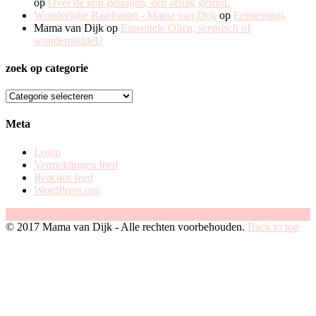
op
Over de kop geslagen, een afslag gemist.
Wonderlijke Raadsman - Mama van Dijk
op
Eersterangs
Mama van Dijk
op
Essentiele Olien, sceptisch of
wondermiddel?
zoek op categorie
zoek
op
categorie
Meta
Login
Vermeldingen feed
Reacties feed
WordPress.org
Facebook
Instagram
Pinterest
© 2017 Mama van Dijk - Alle rechten voorbehouden.
Back to top