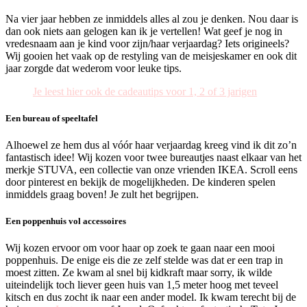
Na vier jaar hebben ze inmiddels alles al zou je denken. Nou daar is
dan ook niets aan gelogen kan ik je vertellen! Wat geef je nog in
vredesnaam aan je kind voor zijn/haar verjaardag? Iets origineels?
Wij gooien het vaak op de restyling van de meisjeskamer en ook dit
jaar zorgde dat wederom voor leuke tips.
Je leest hier ook de cadeautips voor 1, 2 of 3 jarigen
Een bureau of speeltafel
Alhoewel ze hem dus al vóór haar verjaardag kreeg vind ik dit zo’n
fantastisch idee! Wij kozen voor twee bureautjes naast elkaar van het
merkje STUVA, een collectie van onze vrienden IKEA. Scroll eens
door pinterest en bekijk de mogelijkheden. De kinderen spelen
inmiddels graag boven! Je zult het begrijpen.
Een poppenhuis vol accessoires
Wij kozen ervoor om voor haar op zoek te gaan naar een mooi
poppenhuis. De enige eis die ze zelf stelde was dat er een trap in
moest zitten. Ze kwam al snel bij kidkraft maar sorry, ik wilde
uiteindelijk toch liever geen huis van 1,5 meter hoog met teveel
kitsch en dus zocht ik naar een ander model. Ik kwam terecht bij de