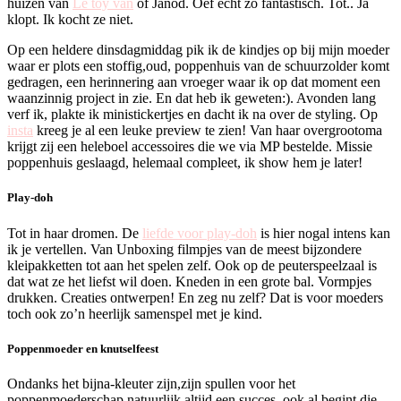
huizen van
Le toy van
of Janod. Oef echt zo fantastisch. Tot.. Ja
klopt. Ik kocht ze niet.
Op een heldere dinsdagmiddag pik ik de kindjes op bij mijn moeder
waar er plots een stoffig,oud, poppenhuis van de schuurzolder komt
gedragen, een herinnering aan vroeger waar ik op dat moment een
waanzinnig project in zie. En dat heb ik geweten:). Avonden lang
verf ik, plakte ik ministickertjes en dacht ik na over de styling. Op
insta
kreeg je al een leuke preview te zien! Van haar overgrootoma
krijgt zij een heleboel accessoires die we via MP bestelde. Missie
poppenhuis geslaagd, helemaal compleet, ik show hem je later!
Play-doh
Tot in haar dromen. De
liefde voor play-doh
is hier nogal intens kan
ik je vertellen. Van Unboxing filmpjes van de meest bijzondere
kleipakketten tot aan het spelen zelf. Ook op de peuterspeelzaal is
dat wat ze het liefst wil doen. Kneden in een grote bal. Vormpjes
drukken. Creaties ontwerpen! En zeg nu zelf? Dat is voor moeders
toch ook zo’n heerlijk samenspel met je kind.
Poppenmoeder en knutselfeest
Ondanks het bijna-kleuter zijn,zijn spullen voor het
poppenmoederschap natuurlijk altijd een succes, ook al begint die