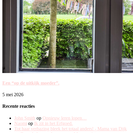
Een “op de uitkijk moeder”.
5 mei 2026
Recente reacties
John Smith
op
Opnieuw leren lopen…
Naomi
op
Ik zit in het Erfgoed.
Tot haar verbazing bleek het totaal anders! - Mama van Dijk