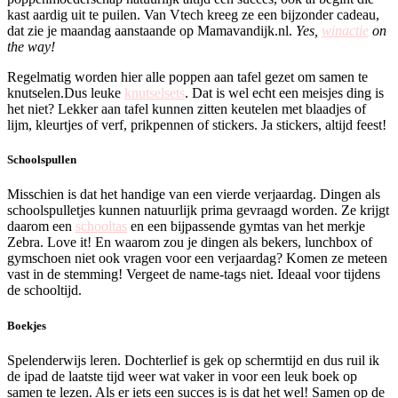
kast aardig uit te puilen. Van Vtech kreeg ze een bijzonder cadeau,
dat zie je maandag aanstaande op Mamavandijk.nl.
Yes,
winactie
on
the way!
Regelmatig worden hier alle poppen aan tafel gezet om samen te
knutselen.Dus leuke
knutselsets
. Dat is wel echt een meisjes ding is
het niet? Lekker aan tafel kunnen zitten keutelen met blaadjes of
lijm, kleurtjes of verf, prikpennen of stickers. Ja stickers, altijd feest!
Schoolspullen
Misschien is dat het handige van een vierde verjaardag. Dingen als
schoolspulletjes kunnen natuurlijk prima gevraagd worden. Ze krijgt
daarom een
schooltas
en een bijpassende gymtas van het merkje
Zebra. Love it! En waarom zou je dingen als bekers, lunchbox of
gymschoen niet ook vragen voor een verjaardag? Komen ze meteen
vast in de stemming! Vergeet de name-tags niet. Ideaal voor tijdens
de schooltijd.
Boekjes
Spelenderwijs leren. Dochterlief is gek op schermtijd en dus ruil ik
de ipad de laatste tijd weer wat vaker in voor een leuk boek op
samen te lezen. Als er iets een succes is is dat het wel! Samen op de