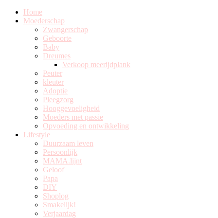
Home
Moederschap
Zwangerschap
Geboorte
Baby
Dreumes
Verkoop meerijdplank
Peuter
kleuter
Adoptie
Pleegzorg
Hooggevoeligheid
Moeders met passie
Opvoeding en ontwikkeling
Lifestyle
Duurzaam leven
Persoonlijk
MAMA.lijnt
Geloof
Papa
DIY
Shoplog
Smakelijk!
Verjaardag