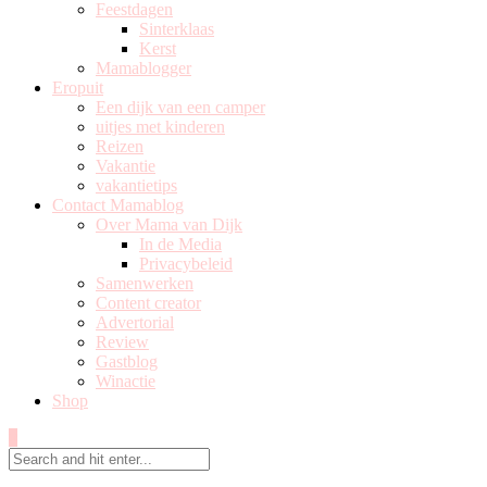
Feestdagen
Sinterklaas
Kerst
Mamablogger
Eropuit
Een dijk van een camper
uitjes met kinderen
Reizen
Vakantie
vakantietips
Contact Mamablog
Over Mama van Dijk
In de Media
Privacybeleid
Samenwerken
Content creator
Advertorial
Review
Gastblog
Winactie
Shop
0