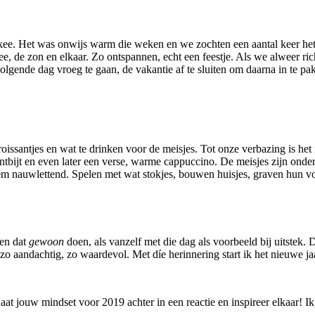
kee. Het was onwijs warm die weken en we zochten een aantal keer het s
zee, de zon en elkaar. Zo ontspannen, echt een feestje. Als we alweer r
olgende dag vroeg te gaan, de vakantie af te sluiten om daarna in te p
oissantjes en wat te drinken voor de meisjes. Tot onze verbazing is het
s ontbijt en even later een verse, warme cappuccino. De meisjes zijn on
m nauwlettend. Spelen met wat stokjes, bouwen huisjes, graven hun voete
ren dat
gewoon
doen, als vanzelf met die dag als voorbeeld bij uitstek.
 zo aandachtig, zo waardevol. Met díe herinnering start ik het nieuwe j
at jouw mindset voor 2019 achter in een reactie en inspireer elkaar! Ik