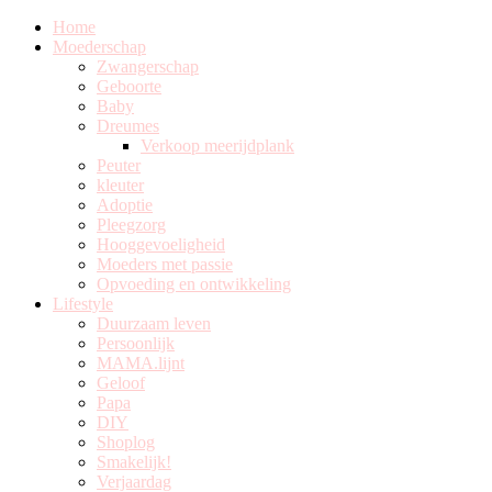
Home
Moederschap
Zwangerschap
Geboorte
Baby
Dreumes
Verkoop meerijdplank
Peuter
kleuter
Adoptie
Pleegzorg
Hooggevoeligheid
Moeders met passie
Opvoeding en ontwikkeling
Lifestyle
Duurzaam leven
Persoonlijk
MAMA.lijnt
Geloof
Papa
DIY
Shoplog
Smakelijk!
Verjaardag