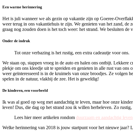
Een warme herinnering
Het is juli wanneer we als gezin op vakantie zijn op Goeree-Overflak
weer terug in ons vakantiehuis te zijn. We genieten van het zand, de 
graag nog zouden doen is het toch weer: het strand. We besluiten de v
Onder de indruk
Tot onze verbazing is het rustig, een extra cadeautje voor ons.
We staan op, stappen vroeg in de auto en halen ons ontbijt. Lekkere cr
plekje om ons kleedje uit te spreiden en genieten in alle rust van on
weer geïnteresseerd is in de kruimels van onze broodjes. Ze volgen he
spelen in de natuur, vlakbij de zee. Het is geweldig!
De kinderen, een voorbeeld
Ik was al goed op weg met aandachtig te leven, maar hoe onze kinde
leven! Dus, die dag op het strand zou ik willen herbeleven. Zo rustig,
Lees hier meer artikelen rondom
duurzaam en aandachtig leven
Welke herinnering van 2018 is jouw startpunt voor het nieuwe jaar? La