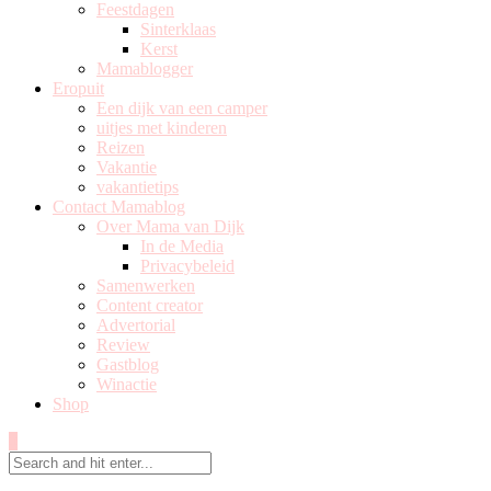
Feestdagen
Sinterklaas
Kerst
Mamablogger
Eropuit
Een dijk van een camper
uitjes met kinderen
Reizen
Vakantie
vakantietips
Contact Mamablog
Over Mama van Dijk
In de Media
Privacybeleid
Samenwerken
Content creator
Advertorial
Review
Gastblog
Winactie
Shop
0