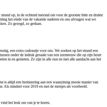
trand op, in de ochtend meestal om voor de grootste hitte en drukte
ichting het einde van de vakantie naderen en ons afvragen wat we
akken. Zo gezegd, zo gedaan.
 rustig, een extra cadeautje voor ons. We zoeken op het strand een
dertussen onder de indruk geraakt van een zeemeeuw die op zijn beurt
n in en genieten. Ze zijn in alle rust en met alle aandacht aan het
 Dat is altijd een herinnering aan een waanzinnig mooie manier van
aar. Als mindset voor 2019 en met de meisjes als voorbeeld.
 vind het leuk om van je te horen.