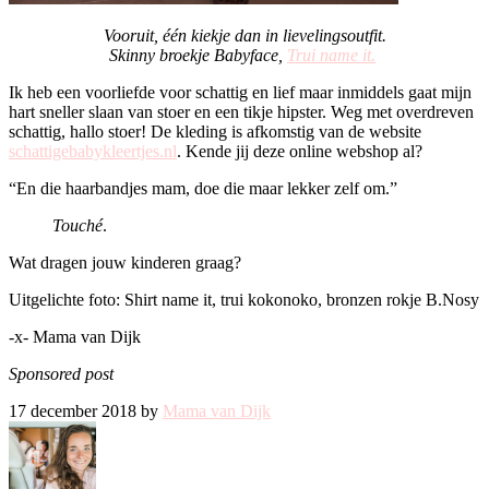
Vooruit, één kiekje dan in lievelingsoutfit.
Skinny broekje Babyface,
Trui name it.
Ik heb een voorliefde voor schattig en lief maar inmiddels gaat mijn
hart sneller slaan van stoer en een tikje hipster. Weg met overdreven
schattig, hallo stoer! De kleding is afkomstig van de website
schattigebabykleertjes.nl
. Kende jij deze online webshop al?
“En die haarbandjes mam, doe die maar lekker zelf om.”
Touché
.
Wat dragen jouw kinderen graag?
Uitgelichte foto: Shirt name it, trui kokonoko, bronzen rokje B.Nosy
-x- Mama van Dijk
Sponsored post
17 december 2018 by
Mama van Dijk