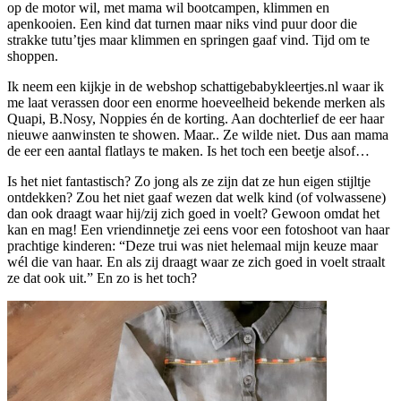
op de motor wil, met mama wil bootcampen, klimmen en
apenkooien. Een kind dat turnen maar niks vind puur door die
strakke tutu’tjes maar klimmen en springen gaaf vind. Tijd om te
shoppen.
Ik neem een kijkje in de webshop schattigebabykleertjes.nl waar ik
me laat verassen door een enorme hoeveelheid bekende merken als
Quapi, B.Nosy, Noppies én de korting. Aan dochterlief de eer haar
nieuwe aanwinsten te showen. Maar.. Ze wilde niet. Dus aan mama
de eer een aantal flatlays te maken. Is het toch een beetje alsof…
Is het niet fantastisch? Zo jong als ze zijn dat ze hun eigen stijltje
ontdekken? Zou het niet gaaf wezen dat welk kind (of volwassene)
dan ook draagt waar hij/zij zich goed in voelt? Gewoon omdat het
kan en mag! Een vriendinnetje zei eens voor een fotoshoot van haar
prachtige kinderen: “Deze trui was niet helemaal mijn keuze maar
wél die van haar. En als zij draagt waar ze zich goed in voelt straalt
ze dat ook uit.” En zo is het toch?