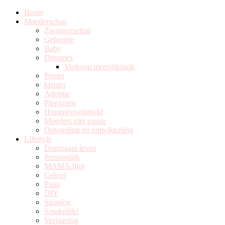
Home
Moederschap
Zwangerschap
Geboorte
Baby
Dreumes
Verkoop meerijdplank
Peuter
kleuter
Adoptie
Pleegzorg
Hooggevoeligheid
Moeders met passie
Opvoeding en ontwikkeling
Lifestyle
Duurzaam leven
Persoonlijk
MAMA.lijnt
Geloof
Papa
DIY
Shoplog
Smakelijk!
Verjaardag