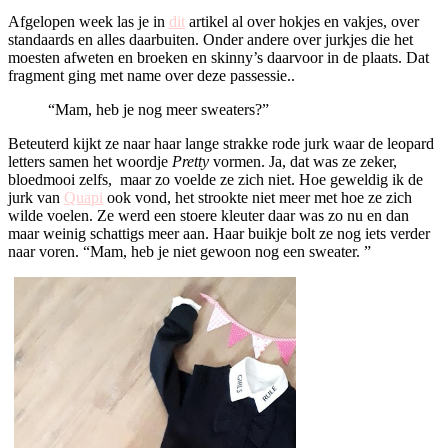
Afgelopen week las je in
dit
artikel al over hokjes en vakjes, over
standaards en alles daarbuiten. Onder andere over jurkjes die het
moesten afweten en broeken en skinny’s daarvoor in de plaats. Dat
fragment ging met name over deze passessie..
“Mam, heb je nog meer sweaters?”
Beteuterd kijkt ze naar haar lange strakke rode jurk waar de leopard
letters samen het woordje
Pretty
vormen. Ja, dat was ze zeker,
bloedmooi zelfs, maar zo voelde ze zich niet. Hoe geweldig ik de
jurk van
Quapi
ook vond, het strookte niet meer met hoe ze zich
wilde voelen. Ze werd een stoere kleuter daar was zo nu en dan
maar weinig schattigs meer aan. Haar buikje bolt ze nog iets verder
naar voren. “Mam, heb je niet gewoon nog een sweater. ”