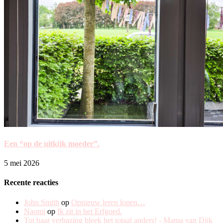
Een “op de uitkijk moeder”.
5 mei 2026
Recente reacties
John Smith
op
Opnieuw leren lopen…
Naomi
op
Ik zit in het Erfgoed.
Tot haar verbazing bleek het totaal anders! - Mama van Dijk