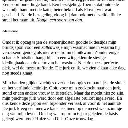
Een soort onderlinge band. Een bezegeling. Toen ik dat ontdekte
was mijn band met de kater, beter bekend als Floyd, wel wat
geschaad. Na de bezegeling vloog hij dan ook met dezelfde flinke
straal het raam uit.
Nouja, een soort van dan.
Als nieuw
Omdat ik opzag tegen de stomerijkosten gooide ik destijds mijn
bruidsjapon voor een
katten
wasje mijn wasmachine in waarna hij
verrassend genoeg als nieuw de trommel uitkwam. Zonder enige
schade. Sindsdien hangt hij aan een wit gekleurde stevige
kledinghaak aan de deur van het washok. Niet de meest perfecte
plek, wel de meest treffende. Die jurk en ik, we zien elkaar elke dag,
nog steeds graag.
Mijn handen glijden zachtjes over de knoopjes en pareltjes, de sluier
en het verfijnde kettinkje. Ooit, voor mijn zoektocht naar een jurk,
stond er een andere vrouw in te stralen. Maar dat mocht niet zo zijn,
mijn prachtige jurk werd door een afgelaste bruiloft ingeleverd. En
dus kende deze japon een bijzonder verhaal, al voor ik het aantrok.
De jurk kreeg een nieuwe kans te shinen op de meest waanzinnige
dag van mijn leven. De dag waarop ruim 6 jaar geleden de basis
gelegd werd voor Huize van Dijk. Onze trouwdag.