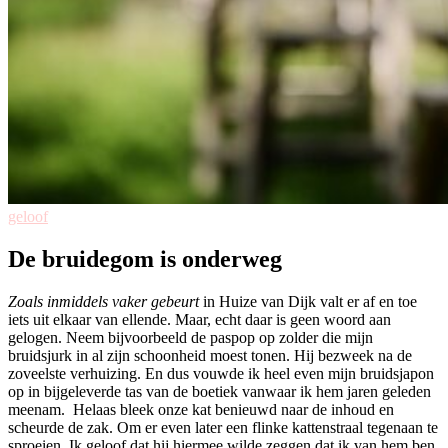
geloof
De bruidegom is onderweg
Zoals inmiddels vaker gebeurt
in Huize van Dijk valt er af en toe
iets uit elkaar van ellende. Maar, echt daar is geen woord aan
gelogen. Neem bijvoorbeeld de paspop op zolder die mijn
bruidsjurk in al zijn schoonheid moest tonen. Hij bezweek na de
zoveelste verhuizing.
En dus vouwde ik heel even mijn bruidsjapon
op in bijgeleverde tas van de boetiek vanwaar ik hem jaren geleden
meenam. Helaas bleek onze kat benieuwd naar de inhoud en
scheurde de zak. Om er even later een flinke kattenstraal tegenaan te
sproeien. Ik geloof dat hij hiermee wilde zeggen dat ik van hem ben.