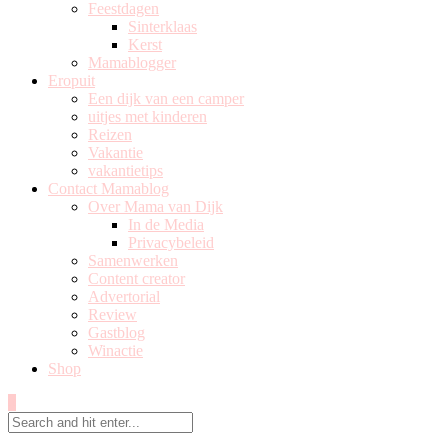
Feestdagen
Sinterklaas
Kerst
Mamablogger
Eropuit
Een dijk van een camper
uitjes met kinderen
Reizen
Vakantie
vakantietips
Contact Mamablog
Over Mama van Dijk
In de Media
Privacybeleid
Samenwerken
Content creator
Advertorial
Review
Gastblog
Winactie
Shop
0