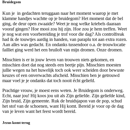
Bruidegom
Kun je in gedachten teruggaan naar het moment waarop je met
klamme handjes wachtte op je bruidegom? Het moment dat de bel
ging, de deur open zwaaide? Weet je nog welke kriebels daaraan
vooraf gingen? Hoe mooi zou hij zijn. Hoe zou je hem treffen. Weet
je nog wat een voorbereiding je trof voor die dag? Als controlfreak
had ik de touwtjes aardig in handen, van paraplu tot aan extra rozen.
Aan alles was gedacht. En ondanks tussendoor o.a. de trouwlocatie
failliet ging werd het een bruiloft van mijn dromen. Onze dromen.
Misschien is er in jouw leven van trouwen niets gekomen, en
misschien doet dat nog steeds een beetje pijn. Misschien moesten
jullie wegen na het huwelijk toch ook weer scheiden door bewuste
keuzes of een onverwachts afscheid. Misschien ben je getrouwd
maar voel je je ondanks dat toch nooit écht geliefd.
Prachtige vrouw, je moest eens weten. Je Bruidegom is onderweg.
Echt, naar jou! Hij koos jou uit als Zijn geliefde. Zijn geliefde kind,
Zijn bruid, Zijn gemeente. Ruk de bruidsjapon van de pop, schud
het stof van de schoenen, want Hij komt. Bereid je voor op de dag
van je leven want het feest wordt bereid.
Jezus komt terug