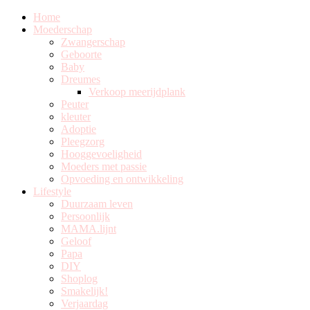
Home
Moederschap
Zwangerschap
Geboorte
Baby
Dreumes
Verkoop meerijdplank
Peuter
kleuter
Adoptie
Pleegzorg
Hooggevoeligheid
Moeders met passie
Opvoeding en ontwikkeling
Lifestyle
Duurzaam leven
Persoonlijk
MAMA.lijnt
Geloof
Papa
DIY
Shoplog
Smakelijk!
Verjaardag