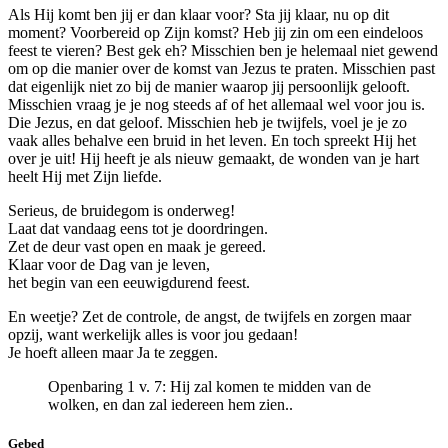
Als Hij komt ben jij er dan klaar voor? Sta jij klaar, nu op dit
moment? Voorbereid op Zijn komst? Heb jij zin om een eindeloos
feest te vieren? Best gek eh? Misschien ben je helemaal niet gewend
om op die manier over de komst van Jezus te praten. Misschien past
dat eigenlijk niet zo bij de manier waarop jij persoonlijk gelooft.
Misschien vraag je je nog steeds af of het allemaal wel voor jou is.
Die Jezus, en dat geloof. Misschien heb je twijfels, voel je je zo
vaak alles behalve een bruid in het leven. En toch spreekt Hij het
over je uit! Hij heeft je als nieuw gemaakt, de wonden van je hart
heelt Hij met Zijn liefde.
Serieus, de bruidegom is onderweg!
Laat dat vandaag eens tot je doordringen.
Zet de deur vast open en maak je gereed.
Klaar voor de Dag van je leven,
het begin van een eeuwigdurend feest.
En weetje? Zet de controle, de angst, de twijfels en zorgen maar
opzij, want werkelijk alles is voor jou gedaan!
Je hoeft alleen maar Ja te zeggen.
Openbaring 1 v. 7: Hij zal komen te midden van de
wolken, en dan zal iedereen hem zien..
Gebed