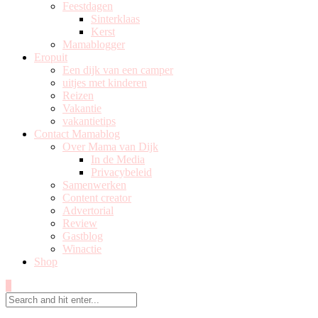
Feestdagen
Sinterklaas
Kerst
Mamablogger
Eropuit
Een dijk van een camper
uitjes met kinderen
Reizen
Vakantie
vakantietips
Contact Mamablog
Over Mama van Dijk
In de Media
Privacybeleid
Samenwerken
Content creator
Advertorial
Review
Gastblog
Winactie
Shop
0