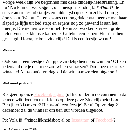
Vorige week zijn we begonnen met deze zindelijkheidstraining. En
nu? Nu kunnen we zeggen, ons meisje is zindelijk! *
Whaa!*
de
eerste autoritjes, uitstapjes en middagslaapjes zijn zelfs al droog
doorstaan. Wauw! Ja, er is soms een ongelukje wanneer ze met haar
slaperige lijfje uit bed stapt en ergens nog zo gewend is aan het
luiertje. Die nemen we voor lief. Eenmaal wakker is er een grote
liefde voor het kleinste kamertje. Gefeliciteerd stoere Fleur! Je bent
geslaagd! Hoera, je bent zindelijk! Dat is een feestje waard!
Winnen
Ook zin in een feestje? Wil jij de zindelijkheidsbox winnen? Of ken
je iemand die je daarmee zou willen verrassen? Doe mee met onze
winactie! Aanstaande vrijdag zal de winnaar worden uitgeloot!
Wat moet je doen?
Reageer op onze
Facebookpagina
(of hieronder in de comments) dat
je mee wilt doen en maak kans op deze gave Zindelijkheidsbox.
Ben jij er klaar voor? Het wordt een feestje! Echt! Op vrijdag 21
december zal de winnaar om tien uur worden uitgeloot.
Ps: Volg jij @zindelijkheidsbox al op
Instagram
of
Facebook
?
-x- Mama van Dijk