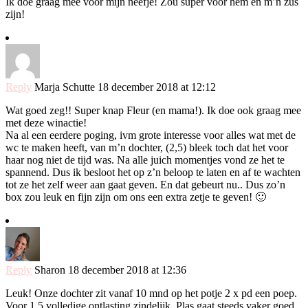
Ik doe graag mee voor mijn neefje! Zou super voor hem en m’n zus
zijn!
Reply
Marja Schutte
18 december 2018 at 12:12
Wat goed zeg!! Super knap Fleur (en mama!). Ik doe ook graag mee
met deze winactie!
Na al een eerdere poging, ivm grote interesse voor alles wat met de
wc te maken heeft, van m’n dochter, (2,5) bleek toch dat het voor
haar nog niet de tijd was. Na alle juich momentjes vond ze het te
spannend. Dus ik besloot het op z’n beloop te laten en af te wachten
tot ze het zelf weer aan gaat geven. En dat gebeurt nu.. Dus zo’n
box zou leuk en fijn zijn om ons een extra zetje te geven! 🙂
Reply
Sharon
18 december 2018 at 12:36
Leuk! Onze dochter zit vanaf 10 mnd op het potje 2 x pd een poep.
Voor 1.5 volledige ontlasting zindelijk. Plas gaat steeds vaker goed