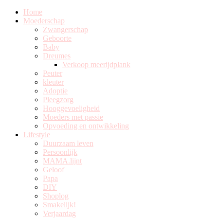
Home
Moederschap
Zwangerschap
Geboorte
Baby
Dreumes
Verkoop meerijdplank
Peuter
kleuter
Adoptie
Pleegzorg
Hooggevoeligheid
Moeders met passie
Opvoeding en ontwikkeling
Lifestyle
Duurzaam leven
Persoonlijk
MAMA.lijnt
Geloof
Papa
DIY
Shoplog
Smakelijk!
Verjaardag