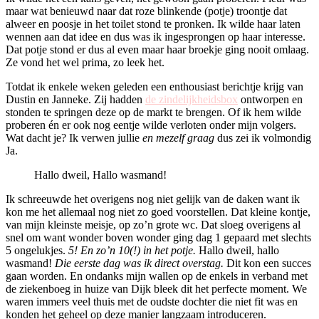
maar wat benieuwd naar dat roze blinkende (potje) troontje dat
alweer en poosje in het toilet stond te pronken. Ik wilde haar laten
wennen aan dat idee en dus was ik ingesprongen op haar interesse.
Dat potje stond er dus al even maar haar broekje ging nooit omlaag.
Ze vond het wel prima, zo leek het.
Totdat ik enkele weken geleden een enthousiast berichtje krijg van
Dustin en Janneke. Zij hadden
de zindelijkheidsbox
ontworpen en
stonden te springen deze op de markt te brengen. Of ik hem wilde
proberen én er ook nog eentje wilde verloten onder mijn volgers.
Wat dacht je? Ik verwen jullie
en mezelf graag
dus zei ik volmondig
Ja.
Hallo dweil, Hallo wasmand!
Ik schreeuwde het overigens nog niet gelijk van de daken want ik
kon me het allemaal nog niet zo goed voorstellen. Dat kleine kontje,
van mijn kleinste meisje, op zo’n grote wc. Dat sloeg overigens al
snel om want wonder boven wonder ging dag 1 gepaard met slechts
5 ongelukjes.
5! En zo’n 10(!) in het potje.
Hallo dweil, hallo
wasmand!
Die eerste dag was ik direct overstag.
Dit kon een succes
gaan worden. En ondanks mijn wallen op de enkels in verband met
de ziekenboeg in huize van Dijk bleek dit het perfecte moment. We
waren immers veel thuis met de oudste dochter die niet fit was en
konden het geheel op deze manier langzaam introduceren.