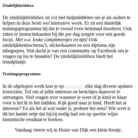
Zindelijkheidsbox
De zindelijkheidsbox zit vol met hulpmiddelen om je als ouders te
helpen in deze
beste wel
intensieve week. Er zit een duidelijk
trainingsprogramma bij dat je vooraf even helemaal doorleest. Ook
zitten er instructiekaarten bij die per dag zorgen voor een goede
focus.
Met o.a. leuke complimentjes en tips!
Ook
zindelijkheidsschema’s, stickerkaarten en een diploma zijn
inbegrepen. Wat dacht je van een community op Facebook om je
vragen op los te branden? De zindelijkheidsbox biedt het
totaalplaatje.
Trainingsprogramma
In de afgelopen week kon je op
instagram
elke dag diverse updates
lezen/zien. Tof om al jullie interesse en berichtjes daarover te
ontvangen. Veel vragen over wanneer je weet of je kind er klaar
voor is liet ik in het midden. Kijk goed naar je kind. Heeft het al
interesse? En als het al wat ouder is, probeer het eens! Wie weet is
dit het laatste zetje dat hij/zij nodig had om op speelse wijze
fantastische resultaat te boeken.
Vandaag vieren wij in Huize van Dijk een klein feestje.