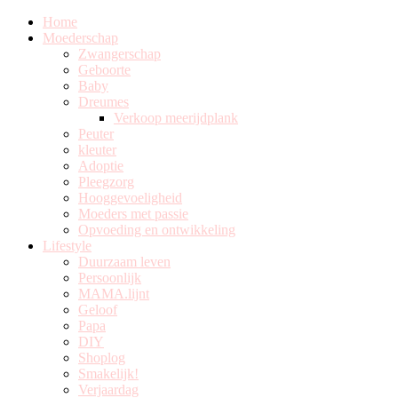
Home
Moederschap
Zwangerschap
Geboorte
Baby
Dreumes
Verkoop meerijdplank
Peuter
kleuter
Adoptie
Pleegzorg
Hooggevoeligheid
Moeders met passie
Opvoeding en ontwikkeling
Lifestyle
Duurzaam leven
Persoonlijk
MAMA.lijnt
Geloof
Papa
DIY
Shoplog
Smakelijk!
Verjaardag