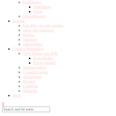
Feestdagen
Sinterklaas
Kerst
Mamablogger
Eropuit
Een dijk van een camper
uitjes met kinderen
Reizen
Vakantie
vakantietips
Contact Mamablog
Over Mama van Dijk
In de Media
Privacybeleid
Samenwerken
Content creator
Advertorial
Review
Gastblog
Winactie
Shop
0