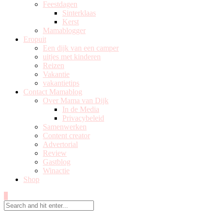
Feestdagen
Sinterklaas
Kerst
Mamablogger
Eropuit
Een dijk van een camper
uitjes met kinderen
Reizen
Vakantie
vakantietips
Contact Mamablog
Over Mama van Dijk
In de Media
Privacybeleid
Samenwerken
Content creator
Advertorial
Review
Gastblog
Winactie
Shop
0