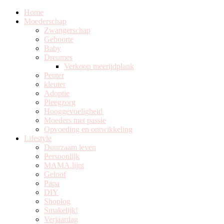
Home
Moederschap
Zwangerschap
Geboorte
Baby
Dreumes
Verkoop meerijdplank
Peuter
kleuter
Adoptie
Pleegzorg
Hooggevoeligheid
Moeders met passie
Opvoeding en ontwikkeling
Lifestyle
Duurzaam leven
Persoonlijk
MAMA.lijnt
Geloof
Papa
DIY
Shoplog
Smakelijk!
Verjaardag