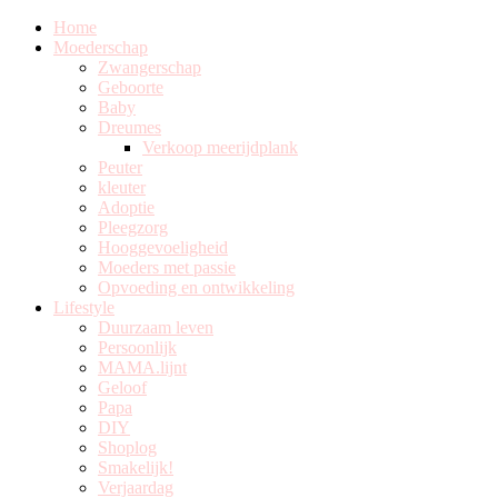
Home
Moederschap
Zwangerschap
Geboorte
Baby
Dreumes
Verkoop meerijdplank
Peuter
kleuter
Adoptie
Pleegzorg
Hooggevoeligheid
Moeders met passie
Opvoeding en ontwikkeling
Lifestyle
Duurzaam leven
Persoonlijk
MAMA.lijnt
Geloof
Papa
DIY
Shoplog
Smakelijk!
Verjaardag