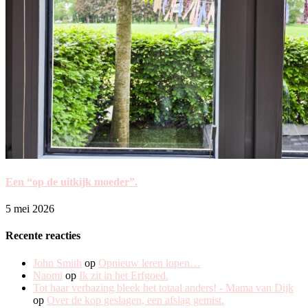
Een “op de uitkijk moeder”.
5 mei 2026
Recente reacties
John Smith
op
Opnieuw leren lopen…
Naomi
op
Ik zit in het Erfgoed.
Tot haar verbazing bleek het totaal anders! - Mama van Dijk
op
Over de kop geslagen, een afslag gemist.