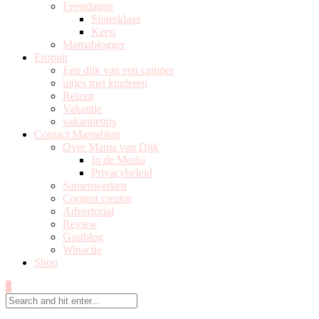
Feestdagen
Sinterklaas
Kerst
Mamablogger
Eropuit
Een dijk van een camper
uitjes met kinderen
Reizen
Vakantie
vakantietips
Contact Mamablog
Over Mama van Dijk
In de Media
Privacybeleid
Samenwerken
Content creator
Advertorial
Review
Gastblog
Winactie
Shop
0