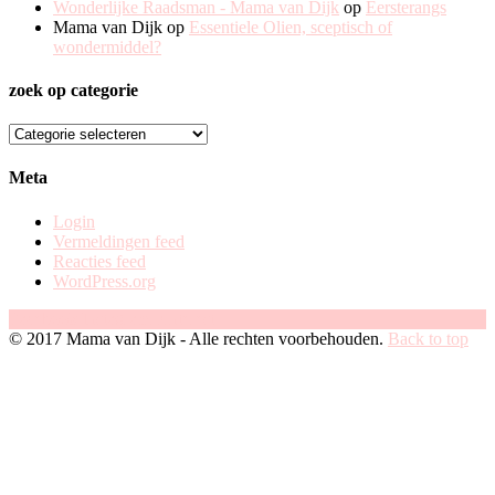
Wonderlijke Raadsman - Mama van Dijk
op
Eersterangs
Mama van Dijk
op
Essentiele Olien, sceptisch of
wondermiddel?
zoek op categorie
zoek
op
categorie
Meta
Login
Vermeldingen feed
Reacties feed
WordPress.org
Facebook
Instagram
Pinterest
© 2017 Mama van Dijk - Alle rechten voorbehouden.
Back to top