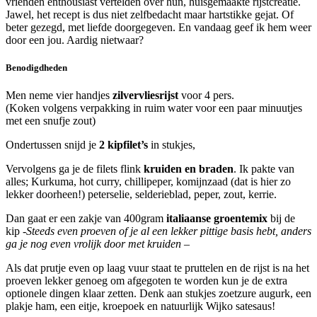
vrienden enthousiast vertelden over hun, huisgemaakte rijstcreatie.
Jawel, het recept is dus niet zelfbedacht maar hartstikke gejat. Of
beter gezegd, met liefde doorgegeven. En vandaag geef ik hem weer
door een jou. Aardig nietwaar?
Benodigdheden
Men neme vier handjes
zilvervliesrijst
voor 4 pers.
(Koken volgens verpakking in ruim water voor een paar minuutjes
met een snufje zout)
Ondertussen snijd je
2 kipfilet’s
in stukjes,
Vervolgens ga je de filets flink
kruiden en braden
. Ik pakte van
alles; Kurkuma, hot curry, chillipeper, komijnzaad (dat is hier zo
lekker doorheen!) peterselie, selderieblad, peper, zout, kerrie.
Dan gaat er een zakje van 400gram
italiaanse groentemix
bij de
kip
-Steeds even proeven of je al een lekker pittige basis hebt, anders
ga je nog even vrolijk door met kruiden –
Als dat prutje even op laag vuur staat te pruttelen en de rijst is na het
proeven lekker genoeg om afgegoten te worden kun je de extra
optionele dingen klaar zetten. Denk aan stukjes zoetzure augurk, een
plakje ham, een eitje, kroepoek en natuurlijk Wijko satesaus!