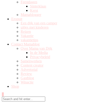
Feestdagen
Sinterklaas
Kerst
Mamablogger
Eropuit
Een dijk van een camper
uitjes met kinderen
Reizen
Vakantie
vakantietips
Contact Mamablog
Over Mama van Dijk
In de Media
Privacybeleid
Samenwerken
Content creator
Advertorial
Review
Gastblog
Winactie
Shop
0