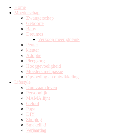
Home
Moederschap
Zwangerschap
Geboorte
Baby
Dreumes
Verkoop meerijdplank
Peuter
kleuter
Adoptie
Pleegzorg
Hooggevoeligheid
Moeders met passie
Opvoeding en ontwikkeling
Lifestyle
Duurzaam leven
Persoonlijk
MAMA.lijnt
Geloof
Papa
DIY
Shoplog
Smakelijk!
Verjaardag