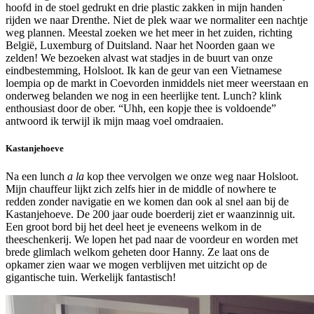
hoofd in de stoel gedrukt en drie plastic zakken in mijn handen
rijden we naar Drenthe. Niet de plek waar we normaliter een nachtje
weg plannen. Meestal zoeken we het meer in het zuiden, richting
België, Luxemburg of Duitsland. Naar het Noorden gaan we
zelden! We bezoeken alvast wat stadjes in de buurt van onze
eindbestemming, Holsloot. Ik kan de geur van een Vietnamese
loempia op de markt in Coevorden inmiddels niet meer weerstaan en
onderweg belanden we nog in een heerlijke tent. Lunch? klink
enthousiast door de ober. “Uhh, een kopje thee is voldoende”
antwoord ik terwijl ik mijn maag voel omdraaien.
Kastanjehoeve
Na een lunch
a la
kop thee vervolgen we onze weg naar Holsloot.
Mijn chauffeur lijkt zich zelfs hier in de middle of nowhere te
redden zonder navigatie en we komen dan ook al snel aan bij de
Kastanjehoeve. De 200 jaar oude boerderij ziet er waanzinnig uit.
Een groot bord bij het deel heet je eveneens welkom in de
theeschenkerij. We lopen het pad naar de voordeur en worden met
brede glimlach welkom geheten door Hanny. Ze laat ons de
opkamer zien waar we mogen verblijven met uitzicht op de
gigantische tuin. Werkelijk fantastisch!