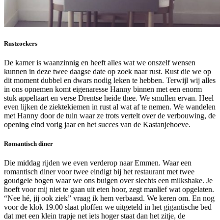
Rustzoekers
De kamer is waanzinnig en heeft alles wat we onszelf wensen
kunnen in deze twee daagse date op zoek naar rust. Rust die we op
dit moment dubbel en dwars nodig leken te hebben. Terwijl wij alles
in ons opnemen komt eigenaresse Hanny binnen met een enorm
stuk appeltaart en verse Drentse heide thee. We smullen ervan. Heel
even lijken de ziektekiemen in rust al wat af te nemen. We wandelen
met Hanny door de tuin waar ze trots vertelt over de verbouwing, de
opening eind vorig jaar en het succes van de Kastanjehoeve.
Romantisch diner
Die middag rijden we even verderop naar Emmen. Waar een
romantisch diner voor twee eindigt bij het restaurant met twee
goudgele bogen waar we ons buigen over slechts een milkshake. Je
hoeft voor mij niet te gaan uit eten hoor, zegt manlief wat opgelaten.
“Nee hé, jij ook ziek” vraag ik hem verbaasd. We keren om. En nog
voor de klok 19.00 slaat ploffen we uitgeteld in het gigantische bed
dat met een klein trapje net iets hoger staat dan het zitje, de