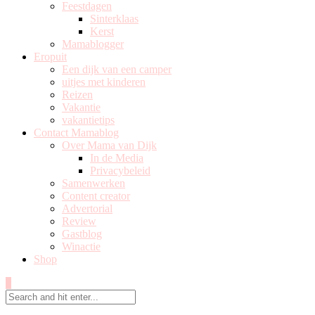
Feestdagen
Sinterklaas
Kerst
Mamablogger
Eropuit
Een dijk van een camper
uitjes met kinderen
Reizen
Vakantie
vakantietips
Contact Mamablog
Over Mama van Dijk
In de Media
Privacybeleid
Samenwerken
Content creator
Advertorial
Review
Gastblog
Winactie
Shop
0