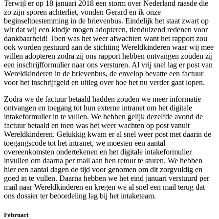
Terwijl er op 18 januari 2018 een storm over Nederland raasde die
zo zijn sporen achterliet, vonden Gerard en ik onze
beginseltoestemming in de brievenbus. Eindelijk het staat zwart op
wit dat wij een kindje mogen adopteren, tienduizend redenen voor
dankbaarheid! Toen was het weer afwachten want het rapport zou
ook worden gestuurd aan de stichting Wereldkinderen waar wij mee
willen adopteren zodra zij ons rapport hebben ontvangen zouden zij
een inschrijfformulier naar ons versturen. Al vrij snel lag er post van
Wereldkinderen in de brievenbus, de envelop bevatte een factuur
voor het inschrijfgeld en uitleg over hoe het nu verder gaat lopen.
Zodra we de factuur betaald hadden zouden we meer informatie
ontvangen en toegang tot hun externe intranet om het digitale
intakeformulier in te vullen. We hebben gelijk dezelfde avond de
factuur betaald en toen was het weer wachten op post vanuit
Wereldkinderen. Gelukkig kwam er al snel weer post met daarin de
toegangscode tot het intranet, we moesten een aantal
overeenkomsten ondertekenen en het digitale intakeformulier
invullen om daarna per mail aan hen retour te sturen. We hebben
hier een aantal dagen de tijd voor genomen om dit zorgvuldig en
goed in te vullen. Daarna hebben we het eind januari verstuurd per
mail naar Wereldkinderen en kregen we al snel een mail terug dat
ons dossier ter beoordeling lag bij het intaketeam.
Februari