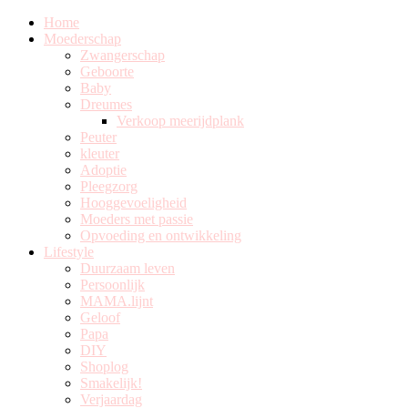
Home
Moederschap
Zwangerschap
Geboorte
Baby
Dreumes
Verkoop meerijdplank
Peuter
kleuter
Adoptie
Pleegzorg
Hooggevoeligheid
Moeders met passie
Opvoeding en ontwikkeling
Lifestyle
Duurzaam leven
Persoonlijk
MAMA.lijnt
Geloof
Papa
DIY
Shoplog
Smakelijk!
Verjaardag