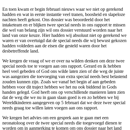
En toen kwam er begin februari nieuws waar we niet op gerekend
hadden en wat in eerste instantie veel tranen, boosheid en slapeloze
nachten heeft gekost. Ons dossier was beoordeeld door het
intaketeam en er blijken twee special needs in ons rapport te missen
die wel van belang zijn wil ons dossier verstuurd worden naar het
land van onze keuze. Hier hadden wij absoluut niet op gerekend we
waren er van overtuigd dat de special needs die wij bewust gekozen
hadden voldeden aan de eisen die gesteld waren door het
desbetreffende land.
We kregen de vraag of we er over na wilden denken om deze twee
special needs toe te voegen aan ons rapport. Gerard en ik hebben
heel veel gebeden of God ons wilde laten zien of die weg de juiste
was aangezien die toevoeging van extra special needs best belastend
zouden kunnen zijn. Zoals we vanaf het begin af aan gebeden
hebben voor dit traject hebben we het nu ook biddend in Gods
handen gelegd. God heeft ons op verschillende manieren laten zien
dat de weg die we nu in gaan slaan goed is en zo hebben we bij
Wereldkinderen aangegeven op 5 februari dat we deze twee special
needs graag toe willen laten voegen aan ons rapport.
We kregen het advies om een gesprek aan te gaan met een
neonatoloog over de twee special needs die toegevoegd dienen te
worden om in aanmerking te komen om ons dossier naar het land