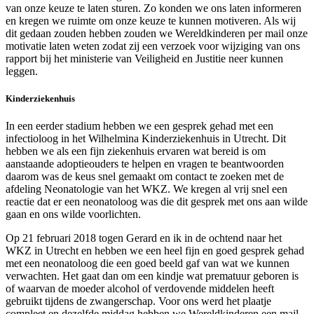
van onze keuze te laten sturen. Zo konden we ons laten informeren
en kregen we ruimte om onze keuze te kunnen motiveren. Als wij
dit gedaan zouden hebben zouden we Wereldkinderen per mail onze
motivatie laten weten zodat zij een verzoek voor wijziging van ons
rapport bij het ministerie van Veiligheid en Justitie neer kunnen
leggen.
Kinderziekenhuis
In een eerder stadium hebben we een gesprek gehad met een
infectioloog in het Wilhelmina Kinderziekenhuis in Utrecht. Dit
hebben we als een fijn ziekenhuis ervaren wat bereid is om
aanstaande adoptieouders te helpen en vragen te beantwoorden
daarom was de keus snel gemaakt om contact te zoeken met de
afdeling Neonatologie van het WKZ. We kregen al vrij snel een
reactie dat er een neonatoloog was die dit gesprek met ons aan wilde
gaan en ons wilde voorlichten.
Op 21 februari 2018 togen Gerard en ik in de ochtend naar het
WKZ in Utrecht en hebben we een heel fijn en goed gesprek gehad
met een neonatoloog die een goed beeld gaf van wat we kunnen
verwachten. Het gaat dan om een kindje wat prematuur geboren is
of waarvan de moeder alcohol of verdovende middelen heeft
gebruikt tijdens de zwangerschap. Voor ons werd het plaatje
compleet en dezelfde middag hebben we Wereldkinderen een mail