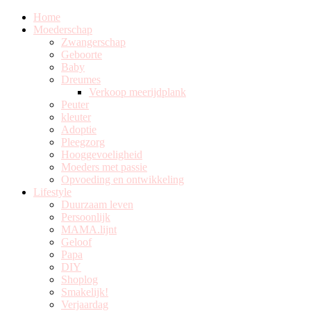
Home
Moederschap
Zwangerschap
Geboorte
Baby
Dreumes
Verkoop meerijdplank
Peuter
kleuter
Adoptie
Pleegzorg
Hooggevoeligheid
Moeders met passie
Opvoeding en ontwikkeling
Lifestyle
Duurzaam leven
Persoonlijk
MAMA.lijnt
Geloof
Papa
DIY
Shoplog
Smakelijk!
Verjaardag