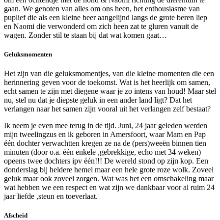
gaan. We genoten van alles om ons heen, het enthousiasme van
puplief die als een kleine beer aangelijnd langs de grote beren liep
en Naomi die verwonderd om zich heen zat te gluren vanuit de
wagen. Zonder stil te staan bij dat wat komen gaat…
Geluksmomenten
Het zijn van die geluksmomentjes, van die kleine momenten die een
herinnering geven voor de toekomst. Wat is het heerlijk om samen,
echt samen te zijn met diegene waar je zo intens van houd! Maar stel
nu, stel nu dat je diepste geluk in een ander land ligt? Dat het
verlangen naar het samen zijn vooral uit het verlangen zelf bestaat?
Ik neem je even mee terug in de tijd. Juni, 24 jaar geleden werden
mijn tweelingzus en ik geboren in Amersfoort, waar Mam en Pap
één dochter verwachtten kregen ze na de (pers)weeën binnen tien
minuten (door o.a. één enkele ,gebrekkige, echo met 34 weken)
opeens twee dochters ipv één!!! De wereld stond op zijn kop. Een
donderslag bij heldere hemel maar een hele grote roze wolk. Zoveel
geluk maar ook zoveel zorgen. Wat was het een omschakeling maar
wat hebben we een respect en wat zijn we dankbaar voor al ruim 24
jaar liefde ,steun en toeverlaat.
Afscheid