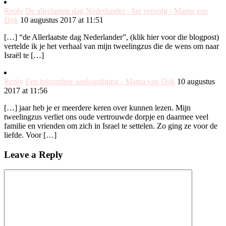
Reply
De allerlaatste dag Nederlander - het vervolg - Mama van
Dijk
10 augustus 2017 at 11:51
[…] “de Allerlaatste dag Nederlander”, (klik hier voor die blogpost)
vertelde ik je het verhaal van mijn tweelingzus die de wens om naar
Israël te […]
Reply
Een bijzondere aankondiging - Mama van Dijk
10 augustus
2017 at 11:56
[…] jaar heb je er meerdere keren over kunnen lezen. Mijn
tweelingzus verliet ons oude vertrouwde dorpje en daarmee veel
familie en vrienden om zich in Israel te settelen. Zo ging ze voor de
liefde. Voor […]
Leave a Reply