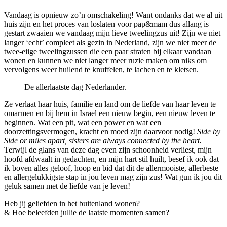
Vandaag is opnieuw zo’n omschakeling! Want ondanks dat we al uit
huis zijn en het proces van loslaten voor pap&mam dus allang is
gestart zwaaien we vandaag mijn lieve tweelingzus uit! Zijn we niet
langer ‘echt’ compleet als gezin in Nederland, zijn we niet meer de
twee-eiige tweelingzussen die een paar straten bij elkaar vandaan
wonen en kunnen we niet langer meer ruzie maken om niks om
vervolgens weer huilend te knuffelen, te lachen en te kletsen.
De allerlaatste dag Nederlander.
Ze verlaat haar huis, familie en land om de liefde van haar leven te
omarmen en bij hem in Israel een nieuw begin, een nieuw leven te
beginnen. Wat een pit, wat een power en wat een
doorzettingsvermogen, kracht en moed zijn daarvoor nodig!
Side by
Side or miles apart, sisters are always connected by the heart.
Terwijl de glans van deze dag even zijn schoonheid verliest, mijn
hoofd afdwaalt in gedachten, en mijn hart stil huilt, besef ik ook dat
ik boven alles geloof, hoop en bid dat dit de allermooiste, allerbeste
en allergelukkigste stap in jou leven mag zijn zus! Wat gun ik jou dit
geluk samen met de liefde van je leven!
Heb jij geliefden in het buitenland wonen?
& Hoe beleefden jullie de laatste momenten samen?