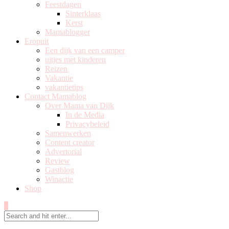
Feestdagen
Sinterklaas
Kerst
Mamablogger
Eropuit
Een dijk van een camper
uitjes met kinderen
Reizen
Vakantie
vakantietips
Contact Mamablog
Over Mama van Dijk
In de Media
Privacybeleid
Samenwerken
Content creator
Advertorial
Review
Gastblog
Winactie
Shop
0