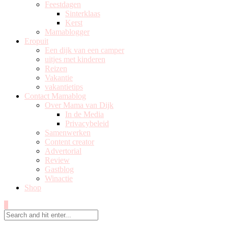
Feestdagen
Sinterklaas
Kerst
Mamablogger
Eropuit
Een dijk van een camper
uitjes met kinderen
Reizen
Vakantie
vakantietips
Contact Mamablog
Over Mama van Dijk
In de Media
Privacybeleid
Samenwerken
Content creator
Advertorial
Review
Gastblog
Winactie
Shop
0