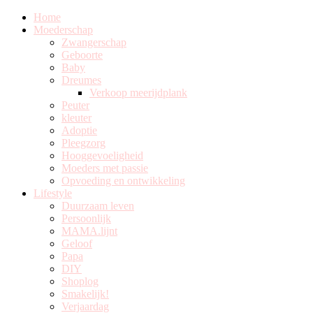
Home
Moederschap
Zwangerschap
Geboorte
Baby
Dreumes
Verkoop meerijdplank
Peuter
kleuter
Adoptie
Pleegzorg
Hooggevoeligheid
Moeders met passie
Opvoeding en ontwikkeling
Lifestyle
Duurzaam leven
Persoonlijk
MAMA.lijnt
Geloof
Papa
DIY
Shoplog
Smakelijk!
Verjaardag