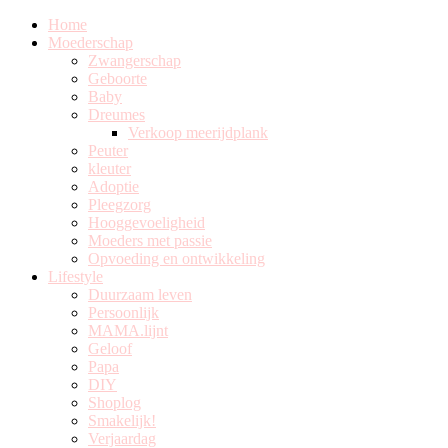
Home
Moederschap
Zwangerschap
Geboorte
Baby
Dreumes
Verkoop meerijdplank
Peuter
kleuter
Adoptie
Pleegzorg
Hooggevoeligheid
Moeders met passie
Opvoeding en ontwikkeling
Lifestyle
Duurzaam leven
Persoonlijk
MAMA.lijnt
Geloof
Papa
DIY
Shoplog
Smakelijk!
Verjaardag