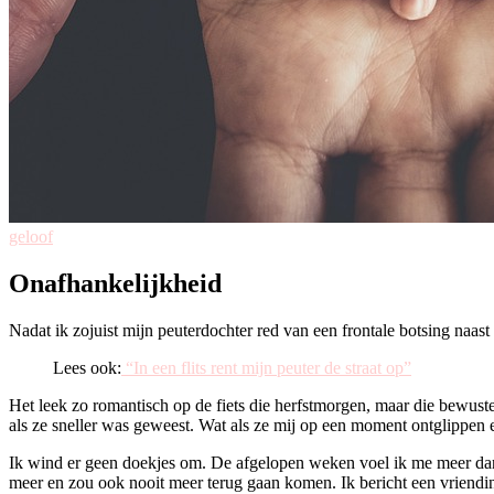
geloof
Onafhankelijkheid
Nadat ik zojuist mijn peuterdochter red van een frontale botsing naast 
Lees ook:
“In een flits rent mijn peuter de straat op”
Het leek zo romantisch op de fiets die herfstmorgen, maar die bewus
als ze sneller was geweest. Wat als ze mij op een moment ontglippen 
Ik wind er geen doekjes om. De afgelopen weken voel ik me meer dan o
meer en zou ook nooit meer terug gaan komen. Ik bericht een vriendin