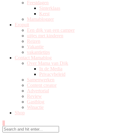
Feestdagen
Sinterklaas
Kerst
Mamablogger
Eropuit
Een dijk van een camper
uitjes met kinderen
Reizen
Vakantie
vakantietips
Contact Mamablog
Over Mama van Dijk
In de Media
Privacybeleid
Samenwerken
Content creator
Advertorial
Review
Gastblog
Winactie
Shop
0