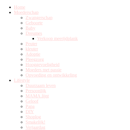
Home
Moederschap
Zwangerschap
Geboorte
Baby
Dreumes
Verkoop meerijdplank
Peuter
kleuter
Adoptie
Pleegzorg
Hooggevoeligheid
Moeders met passie
Opvoeding en ontwikkeling
Lifestyle
Duurzaam leven
Persoonlijk
MAMA.lijnt
Geloof
Papa
DIY
Shoplog
Smakelijk!
Verjaardag