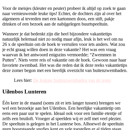
Voor de meisjes (kleuter en peuter) probeer ik altijd op zoek te gaan
naar vernieuwende leuke tips! Echter, de dochters zijn al over het
algemeen al tevreden met een kartonnen doos, een stift, pakje
drinken of een bezoek aan de nabijgelegen buurtspeeltuin.
Wanneer je dat bedenkt zijn die heel bijzondere vakantietips
natuurlijk helemaal niet zo nodig maar afijn, leuk is het wel om na
26 x de speeltuin om de hoek te verruilen voor iets anders. Wat zou
je echt graag willen doen in deze vakantie? Het was een vraag
waarvan ik het antwoord enigszins vermoedde; “Zwemmen in
Putten”. Niets verre reis of vakantie om de hoek. Gewoon naar haar
favoriete zwembad. Het was die reden dat ik deze reeks vakantietips
deze zomer begon met een heerlijk overzicht van buitenzwembaden.
Lees hier:
De leukste buitenzwembaden van de regio
Uilenbos Lunteren
Één keer in de maand (soms zit er iets langer tussen) brengen we
wel een bezoekje aan het Uilenbos. Een heerlijke vakantietip om
eens een paar uur te spelen. Ideaal ook voor een familie etentje of
zelfs een bruiloft. Vroeger al speelden wij er zelf met veel plezier.
De speeltuin is gelegen in het Lunterse bos. Alhoewel de speeltuin
geen hoogstaande snufjes kent en vele toestellen er al tijden staan