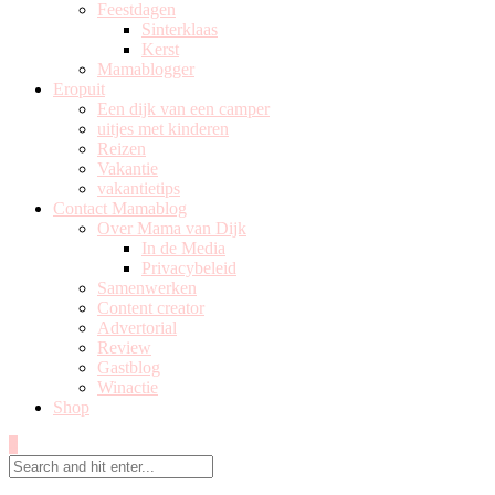
Feestdagen
Sinterklaas
Kerst
Mamablogger
Eropuit
Een dijk van een camper
uitjes met kinderen
Reizen
Vakantie
vakantietips
Contact Mamablog
Over Mama van Dijk
In de Media
Privacybeleid
Samenwerken
Content creator
Advertorial
Review
Gastblog
Winactie
Shop
0