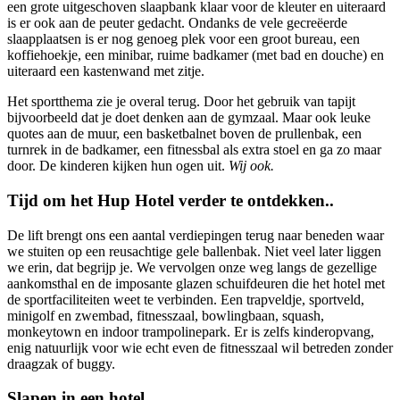
een grote uitgeschoven slaapbank klaar voor de kleuter en uiteraard
is er ook aan de peuter gedacht. Ondanks de vele gecreëerde
slaapplaatsen is er nog genoeg plek voor een groot bureau, een
koffiehoekje, een minibar, ruime badkamer (met bad en douche) en
uiteraard een kastenwand met zitje.
Het sportthema zie je overal terug. Door het gebruik van tapijt
bijvoorbeeld dat je doet denken aan de gymzaal. Maar ook leuke
quotes aan de muur, een basketbalnet boven de prullenbak, een
turnrek in de badkamer, een fitnessbal als extra stoel en ga zo maar
door. De kinderen kijken hun ogen uit.
Wij ook.
Tijd om het Hup Hotel verder te ontdekken..
De lift brengt ons een aantal verdiepingen terug naar beneden waar
we stuiten op een reusachtige gele ballenbak. Niet veel later liggen
we erin, dat begrijp je. We vervolgen onze weg langs de gezellige
aankomsthal en de imposante glazen schuifdeuren die het hotel met
de sportfaciliteiten weet te verbinden. Een trapveldje, sportveld,
minigolf en zwembad, fitnesszaal, bowlingbaan, squash,
monkeytown en indoor trampolinepark. Er is zelfs kinderopvang,
enig natuurlijk voor wie echt even de fitnesszaal wil betreden zonder
draagzak of buggy.
Slapen in een hotel