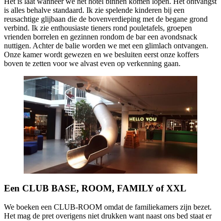
Het is laat wanneer we het hotel binnen komen lopen. Het ontvangst
is alles behalve standaard. Ik zie spelende kinderen bij een
reusachtige glijbaan die de bovenverdieping met de begane grond
verbind. Ik zie enthousiaste tieners rond pouletafels, groepen
vrienden borrelen en gezinnen rondom de bar een avondsnack
nuttigen. Achter de balie worden we met een glimlach ontvangen.
Onze kamer wordt gewezen en we besluiten eerst onze koffers
boven te zetten voor we alvast even op verkenning gaan.
Een CLUB BASE, ROOM, FAMILY of XXL
We boeken een CLUB-ROOM omdat de familiekamers zijn bezet.
Het mag de pret overigens niet drukken want naast ons bed staat er