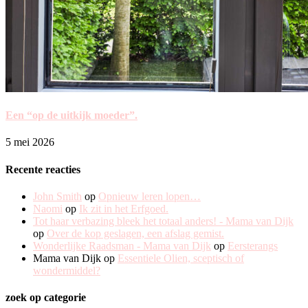
Een “op de uitkijk moeder”.
5 mei 2026
Recente reacties
John Smith
op
Opnieuw leren lopen…
Naomi
op
Ik zit in het Erfgoed.
Tot haar verbazing bleek het totaal anders! - Mama van Dijk
op
Over de kop geslagen, een afslag gemist.
Wonderlijke Raadsman - Mama van Dijk
op
Eersterangs
Mama van Dijk
op
Essentiele Olien, sceptisch of
wondermiddel?
zoek op categorie