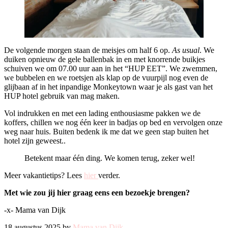
De volgende morgen staan de meisjes om half 6 op.
As usual
. We
duiken opnieuw de gele ballenbak in en met knorrende buikjes
schuiven we om 07.00 uur aan in het “HUP EET”. We zwemmen,
we bubbelen en we roetsjen als klap op de vuurpijl nog even de
glijbaan af in het inpandige Monkeytown waar je als gast van het
HUP hotel gebruik van mag maken.
Vol indrukken en met een lading enthousiasme pakken we de
koffers, chillen we nog één keer in badjas op bed en vervolgen onze
weg naar huis. Buiten bedenk ik me dat we geen stap buiten het
hotel zijn geweest..
Betekent maar één ding. We komen terug, zeker wel!
Meer vakantietips? Lees
hier
verder.
Met wie zou jij hier graag eens een bezoekje brengen?
-x- Mama van Dijk
18 augustus 2025 by
Mama van Dijk