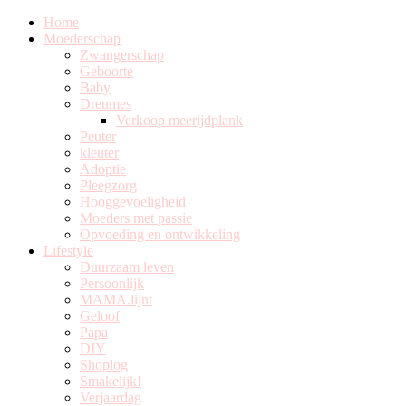
Home
Moederschap
Zwangerschap
Geboorte
Baby
Dreumes
Verkoop meerijdplank
Peuter
kleuter
Adoptie
Pleegzorg
Hooggevoeligheid
Moeders met passie
Opvoeding en ontwikkeling
Lifestyle
Duurzaam leven
Persoonlijk
MAMA.lijnt
Geloof
Papa
DIY
Shoplog
Smakelijk!
Verjaardag