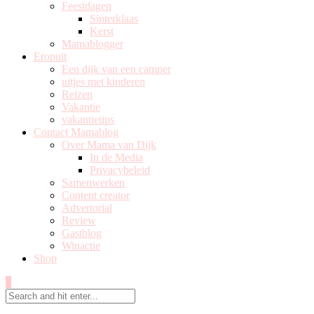
Feestdagen
Sinterklaas
Kerst
Mamablogger
Eropuit
Een dijk van een camper
uitjes met kinderen
Reizen
Vakantie
vakantietips
Contact Mamablog
Over Mama van Dijk
In de Media
Privacybeleid
Samenwerken
Content creator
Advertorial
Review
Gastblog
Winactie
Shop
0