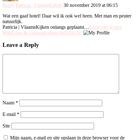
Reply
Patricia | VlaamsKijken
30 november 2019 at 06:15
Wat een gaaf hotel! Daar wil ik ook wel heen. Met man en peuter
natuurlijk.
Patricia | VlaamsKijken onlangs geplaatst…
Kerst vier je met
WithLove & VlaamsKijken (WINNEN!)
Leave a Reply
Naam
*
E-mail
*
Site
Mijn naam, e-mail en site opslaan in deze browser voor de