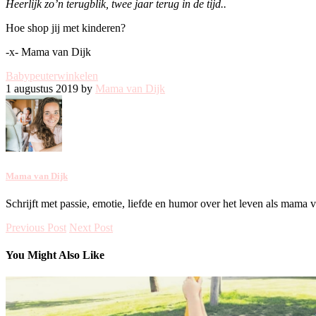
Heerlijk zo’n terugblik, twee jaar terug in de tijd..
Hoe shop jij met kinderen?
-x- Mama van Dijk
Baby
peuter
winkelen
1 augustus 2019 by
Mama van Dijk
Mama van Dijk
Schrijft met passie, emotie, liefde en humor over het leven als mama 
Previous Post
Next Post
You Might Also Like