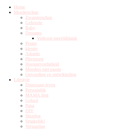
Home
Moederschap
Zwangerschap
Geboorte
Baby
Dreumes
Verkoop meerijdplank
Peuter
kleuter
Adoptie
Pleegzorg
Hooggevoeligheid
Moeders met passie
Opvoeding en ontwikkeling
Lifestyle
Duurzaam leven
Persoonlijk
MAMA.lijnt
Geloof
Papa
DIY
Shoplog
Smakelijk!
Verjaardag