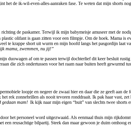
int het de ik-wil-even-alles-aanraken fase. Te weten dat mijn shorts 
richting de paskamer. Terwijl ik mijn babymeisje amuseer met de nodige 
plastic olifant is gaan zitten voor een filmpje. Om de hoek. Mama is eve
el te krappe short uit wurm en mijn hoofd langs het pasgordijn laat vall
ijk mama, zwemmen, nu jij!”
jn duowagen af om te passen terwijl dochterlief dit keer besluit rustig 
hteraan die zich ondertussen voor het raam naar buiten heeft gewurmd tu
ermobiele loopje en negeer de zwaai hier en daar die ze geeft aan de f
 het rek zonnebrillen als nooit tevoren ronddraait. Ik pak haar vast, z
 gedaan mam!
Ik kijk naar mijn eigen “buit” van slechts twee shorts 
door het personeel word uitgezwaaid. Als eenmaal thuis mijn rijkdommen
 met een reusachtige bilpartij. Steek dan maar gewoon je duim omhoog e