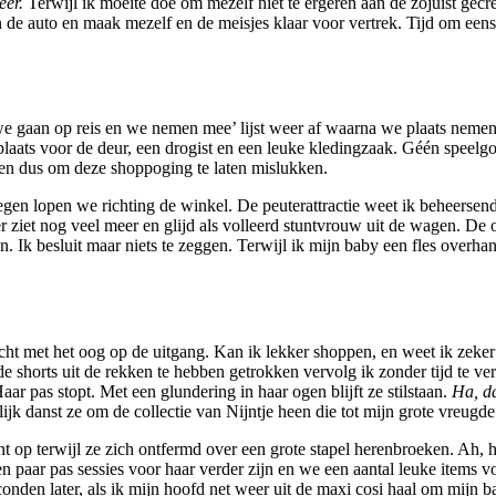
weer.
Terwijl ik moeite doe om mezelf niet te ergeren aan de zojuist gec
n de auto en maak mezelf en de meisjes klaar voor vertrek. Tijd om eens
‘we gaan op reis en we nemen mee’ lijst weer af waarna we plaats neme
laats voor de deur, een drogist en een leuke kledingzaak. Géén speelgoe
en dus om deze shoppoging te laten mislukken.
gen lopen we richting de winkel. De peuterattractie weet ik beheersen
er ziet nog veel meer en glijd als volleerd stuntvrouw uit de wagen. De o
n. Ik besluit maar niets te zeggen. Terwijl ik mijn baby een fles overhand
icht met het oog op de uitgang. Kan ik lekker shoppen, en weet ik zeker 
nde shorts uit de rekken te hebben getrokken vervolg ik zonder tijd te v
r pas stopt. Met een glundering in haar ogen blijft ze stilstaan.
Ha, da
jk danst ze om de collectie van Nijntje heen die tot mijn grote vreugde
t op terwijl ze zich ontfermd over een grote stapel herenbroeken. Ah, 
 een paar pas sessies voor haar verder zijn en we een aantal leuke items 
nden later, als ik mijn hoofd net weer uit de maxi cosi haal om mijn b