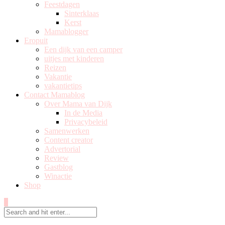
Feestdagen
Sinterklaas
Kerst
Mamablogger
Eropuit
Een dijk van een camper
uitjes met kinderen
Reizen
Vakantie
vakantietips
Contact Mamablog
Over Mama van Dijk
In de Media
Privacybeleid
Samenwerken
Content creator
Advertorial
Review
Gastblog
Winactie
Shop
0