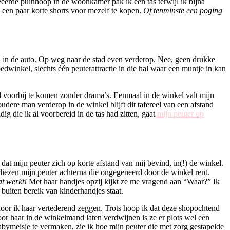
reëerde puinhoop in de woonkamer pak ik een tas terwijl ik bijna
 een paar korte shorts voor mezelf te kopen.
Of tenminste een poging
n in de auto. Op weg naar de stad even verderop. Nee, geen drukke
dwinkel, slechts één peuterattractie in die hal waar een muntje in kan
d voorbij te komen zonder drama’s. Eenmaal in de winkel valt mijn
udere man verderop in de winkel blijft dit tafereel van een afstand
ig die ik al voorbereid in de tas had zitten, gaat
mijn peuter op
dat mijn peuter zich op korte afstand van mij bevind, in(!) de winkel.
erliezen mijn peuter achterna die ongegeneerd door de winkel rent.
t werkt!
Met haar handjes opzij kijkt ze me vragend aan “Waar?” Ik
 buiten bereik van kinderhandjes staat.
hoor ik haar vertederend zeggen. Trots hoop ik dat deze shopochtend
voor haar in de winkelmand laten verdwijnen is ze er plots wel een
abymeisje te vermaken, zie ik hoe mijn peuter die met zorg gestapelde