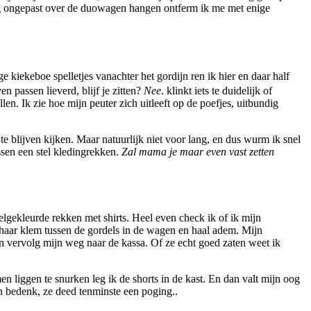
nog ongepast over de duowagen hangen ontferm ik me met enige
kiekeboe spelletjes vanachter het gordijn ren ik hier en daar half
n passen lieverd, blijf je zitten?
Nee
. klinkt iets te duidelijk of
en. Ik zie hoe mijn peuter zich uitleeft op de poefjes, uitbundig
te blijven kijken. Maar natuurlijk niet voor lang, en dus wurm ik snel
ssen een stel kledingrekken.
Zal mama je maar even vast zetten
elgekleurde rekken met shirts. Heel even check ik of ik mijn
et haar klem tussen de gordels in de wagen en haal adem. Mijn
en vervolg mijn weg naar de kassa. Of ze echt goed zaten weet ik
 liggen te snurken leg ik de shorts in de kast. En dan valt mijn oog
n bedenk, ze deed tenminste een poging..