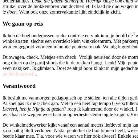
peuterhandjes.
Leuk, die glazen achterpui. Heerlijk klusje ook altijd 
struikel over de blokkentoren van dochterlief. Ik laad de duo wagen i
te doen.
Want ook onze zomervakantie lijkt eindelijk in zicht.
We gaan op reis
Ik heb de boel ondertussen onder controle en vink in mijn hoofd de 
winkelstraten, slechts een overdekt klein winkelcentrum. Mét parkeerp
worden gegooid voor een minuutje peutervermaak. Weinig ingrediënt
Duowagen. check. Meisjes erin check. Vrolijk neuriënd door de motre
oog direct op de partij shorts die in de rekken hangt. Leuk! Mijn peut
even nakijken. Ik glimlach. Doet ze altijd hoor klinkt in mijn gedachte
ontdekkingstocht
.
Verantwoord
Ik besluit me vanmorgen pedagogisch op te stellen, ten alle tijden ger
Al snel pas ik die tactiek aan. Met in een heel rap tempo 6 verschille
Lieverd, heb je Nijntje al gezien?
roep ik kalmerend door de winkel. Haa
wijs haar de weg en weet haar in opperbeste stemming te krijgen. Vroli
De winkelmedewerker kijkt vanaf een aantal meters liefdevol mijn kan
zo schattig blijft verlopen. Nadat peuterlief de buit binnen heeft, we
beetje klaar mee. Tja, voor wie waren we hier ook alweer? Enkele seco