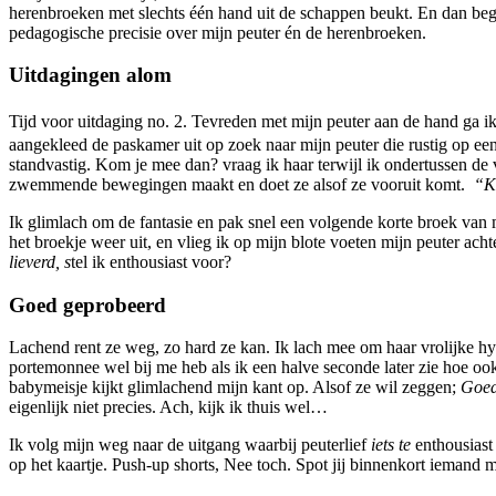
herenbroeken met slechts één hand uit de schappen beukt. En dan beg
pedagogische precisie over mijn peuter én de herenbroeken.
Uitdagingen alom
Tijd voor uitdaging no. 2.
Tevreden met mijn peuter aan de hand ga ik 
aangekleed de paskamer uit op zoek naar mijn peuter die rustig op een 
standvastig. Kom je mee dan? vraag ik haar terwijl ik ondertussen de ve
zwemmende bewegingen maakt en doet ze alsof ze vooruit komt.
“K
Ik glimlach om de fantasie en pak snel een volgende korte broek van mi
het broekje weer uit, en vlieg ik op mijn blote voeten mijn peuter ac
lieverd, s
tel ik enthousiast voor?
Goed geprobeerd
Lachend rent ze weg, zo hard ze kan. Ik lach mee om haar vrolijke hyp
portemonnee wel bij me heb als ik een halve seconde later zie hoe ook
babymeisje kijkt glimlachend mijn kant op. Alsof ze wil zeggen;
Goed
eigenlijk niet precies. Ach, kijk ik thuis wel…
Ik volg mijn weg naar de uitgang waarbij peuterlief
iets te
enthousiast 
op het kaartje. Push-up shorts, Nee toch. Spot jij binnenkort iemand