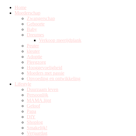
Home
Moederschap
Zwangerschap
Geboorte
Baby
Dreumes
Verkoop meerijdplank
Peuter
kleuter
Adoptie
Pleegzorg
Hooggevoeligheid
Moeders met passie
Opvoeding en ontwikkeling
Lifestyle
Duurzaam leven
Persoonlijk
MAMA.lijnt
Geloof
Papa
DIY
Shoplog
Smakelijk!
Verjaardag