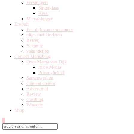
Feestdagen
Sinterklaas
Kerst
Mamablogger
Eropuit
Een dijk van een camper
uitjes met kinderen
Reizen
Vakantie
vakantietips
Contact Mamablog
Over Mama van Dijk
In de Media
Privacybeleid
Samenwerken
Content creator
Advertorial
Review
Gastblog
Winactie
Shop
0