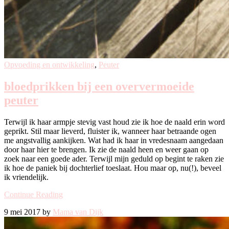
Opvoeding en ontwikkeling
,
Peuter
bloedprikken bij een oververmoeide
peuter
Terwijl ik haar armpje stevig vast houd zie ik hoe de naald erin word
geprikt. Stil maar lieverd, fluister ik, wanneer haar betraande ogen
me angstvallig aankijken. Wat had ik haar in vredesnaam aangedaan
door haar hier te brengen. Ik zie de naald heen en weer gaan op
zoek naar een goede ader. Terwijl mijn geduld op begint te raken zie
ik hoe de paniek bij dochterlief toeslaat. Hou maar op, nu(!), beveel
ik vriendelijk.
Continue Reading
9 mei 2017 by
Mama van Dijk