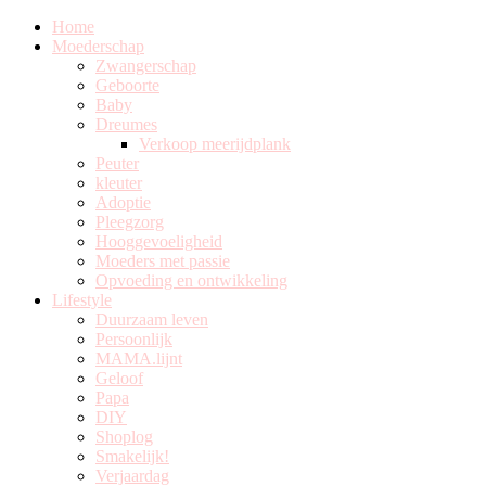
Home
Moederschap
Zwangerschap
Geboorte
Baby
Dreumes
Verkoop meerijdplank
Peuter
kleuter
Adoptie
Pleegzorg
Hooggevoeligheid
Moeders met passie
Opvoeding en ontwikkeling
Lifestyle
Duurzaam leven
Persoonlijk
MAMA.lijnt
Geloof
Papa
DIY
Shoplog
Smakelijk!
Verjaardag