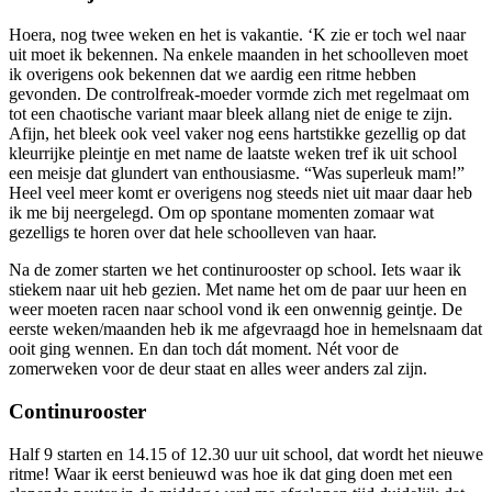
Hoera, nog twee weken en het is vakantie. ‘K zie er toch wel naar
uit moet ik bekennen. Na enkele maanden in het schoolleven moet
ik overigens ook bekennen dat we aardig een ritme hebben
gevonden. De controlfreak-moeder vormde zich met regelmaat om
tot een chaotische variant maar bleek allang niet de enige te zijn.
Afijn, het bleek ook veel vaker nog eens hartstikke gezellig op dat
kleurrijke pleintje en met name de laatste weken tref ik uit school
een meisje dat glundert van enthousiasme. “Was superleuk mam!”
Heel veel meer komt er overigens nog steeds niet uit maar daar heb
ik me bij neergelegd. Om op spontane momenten zomaar wat
gezelligs te horen over dat hele schoolleven van haar.
Na de zomer starten we het continurooster op school. Iets waar ik
stiekem naar uit heb gezien. Met name het om de paar uur heen en
weer moeten racen naar school vond ik een onwennig geintje. De
eerste weken/maanden heb ik me afgevraagd hoe in hemelsnaam dat
ooit ging wennen. En dan toch dát moment. Nét voor de
zomerweken voor de deur staat en alles weer anders zal zijn.
Continurooster
Half 9 starten en 14.15 of 12.30 uur uit school, dat wordt het nieuwe
ritme! Waar ik eerst benieuwd was hoe ik dat ging doen met een