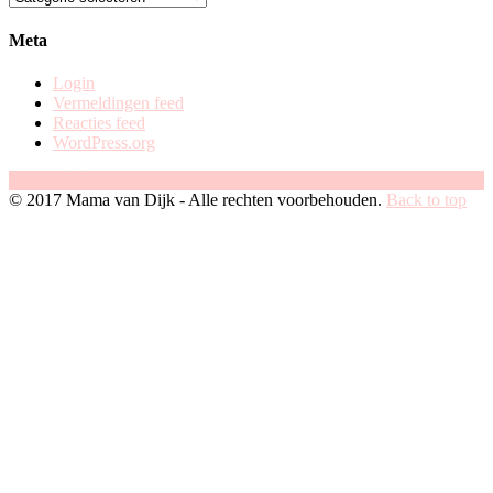
op
categorie
Meta
Login
Vermeldingen feed
Reacties feed
WordPress.org
Facebook
Instagram
Pinterest
© 2017 Mama van Dijk - Alle rechten voorbehouden.
Back to top