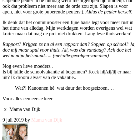
slapende peuter in de middag werd me afgelopen tijd duidelijk dat
ook dat probleem niet meer aan de orde zou zijn. Slapen is voor
apen, niet voor grote puberende peuters;).
Aldus de peuter herself.
Ik denk dat het continurooster een fijne basis legt voor meer rust in
het ritme van alledag. Mijn werkdagen worden overigens wel wat
korter maar dat mag de pret niet drukken. Lang leve thuiswerken!
Rapport? Krijgen ze nu al een rapport dan? Soppen op school? Ja,
doe mij maar spul voor thuis. Aii, was dat vandaag? Ach doe het
wel in mijn fietsmand…..
(met alle gevolgen van dien
)
Nog even lieve moeders..
Is bij jullie de schoolvakantie al begonnen? Keek hij/zij/jij er naar
uit? Ik droom alvast van de vakantie..
Wat?! Kanonnen hé, wat duur dat hoogseizoen….
Voor alles een eerste keer..
-x- Mama van Dijk
9 juli 2019 by
Mama van Dijk