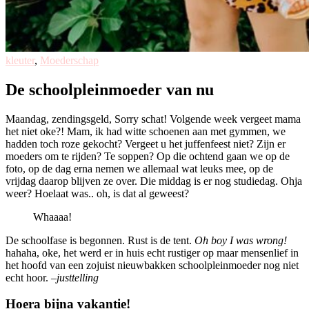
kleuter
,
Moederschap
De schoolpleinmoeder van nu
Maandag, zendingsgeld, Sorry schat! Volgende week vergeet mama
het niet oke?! Mam, ik had witte schoenen aan met gymmen, we
hadden toch roze gekocht? Vergeet u het juffenfeest niet? Zijn er
moeders om te rijden? Te soppen? Op die ochtend gaan we op de
foto, op de dag erna nemen we allemaal wat leuks mee, op de
vrijdag daarop blijven ze over. Die middag is er nog studiedag. Ohja
weer? Hoelaat was.. oh, is dat al geweest?
Whaaaa!
De schoolfase is begonnen. Rust is de tent.
Oh boy I was wrong!
hahaha, oke, het werd er in huis echt rustiger op maar mensenlief in
het hoofd van een zojuist nieuwbakken schoolpleinmoeder nog niet
echt hoor. –
justtelling
Hoera bijna vakantie!