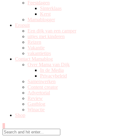
Feestdagen
Sinterklaas
Kerst
Mamablogger
Eropuit
Een dijk van een camper
uitjes met kinderen
Reizen
Vakantie
vakantietips
Contact Mamablog
Over Mama van Dijk
In de Media
Privacybeleid
Samenwerken
Content creator
Advertorial
Review
Gastblog
Winactie
Shop
0