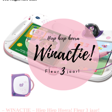
– WINACTIE – Hiep Hiep Hoera! Fleur 3 jaar!