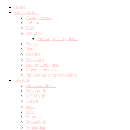
Home
Moederschap
Zwangerschap
Geboorte
Baby
Dreumes
Verkoop meerijdplank
Peuter
kleuter
Adoptie
Pleegzorg
Hooggevoeligheid
Moeders met passie
Opvoeding en ontwikkeling
Lifestyle
Duurzaam leven
Persoonlijk
MAMA.lijnt
Geloof
Papa
DIY
Shoplog
Smakelijk!
Verjaardag