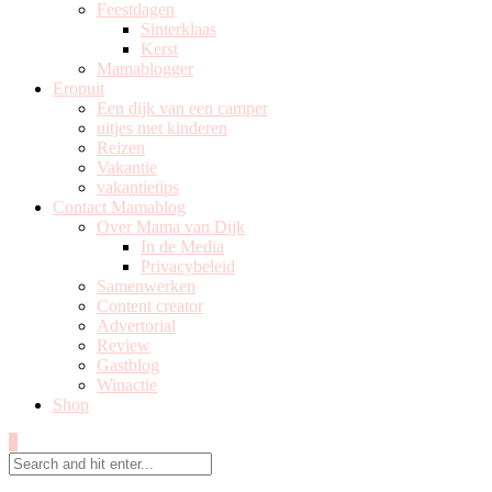
Feestdagen
Sinterklaas
Kerst
Mamablogger
Eropuit
Een dijk van een camper
uitjes met kinderen
Reizen
Vakantie
vakantietips
Contact Mamablog
Over Mama van Dijk
In de Media
Privacybeleid
Samenwerken
Content creator
Advertorial
Review
Gastblog
Winactie
Shop
0