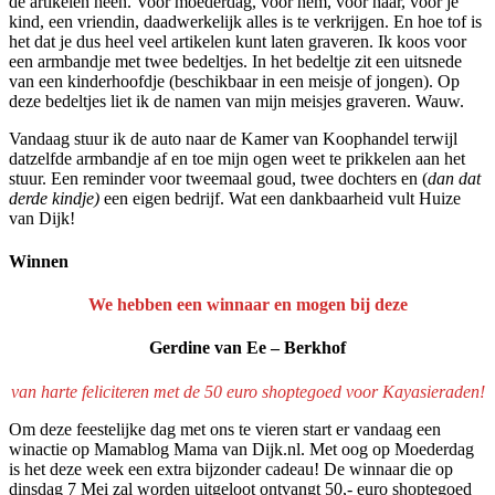
de artikelen heen. Voor moederdag, voor hem, voor haar, voor je
kind, een vriendin, daadwerkelijk alles is te verkrijgen. En hoe tof is
het dat je dus heel veel artikelen kunt laten graveren. Ik koos voor
een armbandje met twee bedeltjes. In het bedeltje zit een uitsnede
van een kinderhoofdje (beschikbaar in een meisje of jongen). Op
deze bedeltjes liet ik de namen van mijn meisjes graveren. Wauw.
Vandaag stuur ik de auto naar de Kamer van Koophandel terwijl
datzelfde armbandje af en toe mijn ogen weet te prikkelen aan het
stuur. Een reminder voor tweemaal goud, twee dochters en (
dan dat
derde kindje)
een eigen bedrijf. Wat een dankbaarheid vult Huize
van Dijk!
Winnen
We hebben een winnaar en mogen bij deze
Gerdine van Ee – Berkhof
van harte feliciteren met de 50 euro shoptegoed voor Kayasieraden!
Om deze feestelijke dag met ons te vieren start er vandaag een
winactie op Mamablog Mama van Dijk.nl. Met oog op Moederdag
is het deze week een extra bijzonder cadeau! De winnaar die op
dinsdag 7 Mei zal worden uitgeloot ontvangt 50,- euro shoptegoed