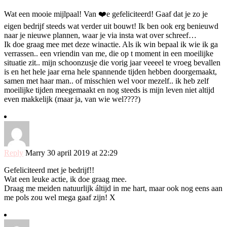
Wat een mooie mijlpaal! Van ❤️e gefeliciteerd! Gaaf dat je zo je
eigen bedrijf steeds wat verder uit bouwt! Ik ben ook erg benieuwd
naar je nieuwe plannen, waar je via insta wat over schreef…
Ik doe graag mee met deze winactie. Als ik win bepaal ik wie ik ga
verrassen.. een vriendin van me, die op t moment in een moeilijke
situatie zit.. mijn schoonzusje die vorig jaar veeeel te vroeg bevallen
is en het hele jaar erna hele spannende tijden hebben doorgemaakt,
samen met haar man.. of misschien wel voor mezelf.. ik heb zelf
moeilijke tijden meegemaakt en nog steeds is mijn leven niet altijd
even makkelijk (maar ja, van wie wel????)
Reply
Marry
30 april 2019 at 22:29
Gefeliciteerd met je bedrijf!!
Wat een leuke actie, ik doe graag mee.
Draag me meiden natuurlijk áltijd in me hart, maar ook nog eens aan
me pols zou wel mega gaaf zijn! X