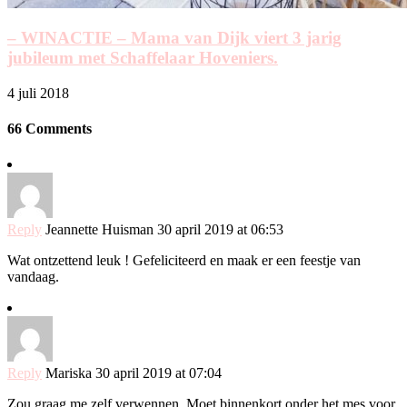
– WINACTIE – Mama van Dijk viert 3 jarig
jubileum met Schaffelaar Hoveniers.
4 juli 2018
66 Comments
Reply
Jeannette Huisman
30 april 2019 at 06:53
Wat ontzettend leuk ! Gefeliciteerd en maak er een feestje van
vandaag.
Reply
Mariska
30 april 2019 at 07:04
Zou graag me zelf verwennen. Moet binnenkort onder het mes voor