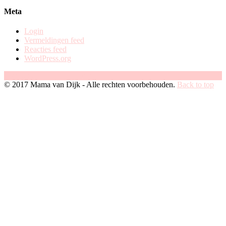
categorie
Meta
Login
Vermeldingen feed
Reacties feed
WordPress.org
Facebook
Instagram
Pinterest
© 2017 Mama van Dijk - Alle rechten voorbehouden.
Back to top