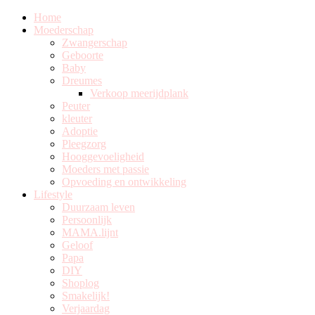
Home
Moederschap
Zwangerschap
Geboorte
Baby
Dreumes
Verkoop meerijdplank
Peuter
kleuter
Adoptie
Pleegzorg
Hooggevoeligheid
Moeders met passie
Opvoeding en ontwikkeling
Lifestyle
Duurzaam leven
Persoonlijk
MAMA.lijnt
Geloof
Papa
DIY
Shoplog
Smakelijk!
Verjaardag