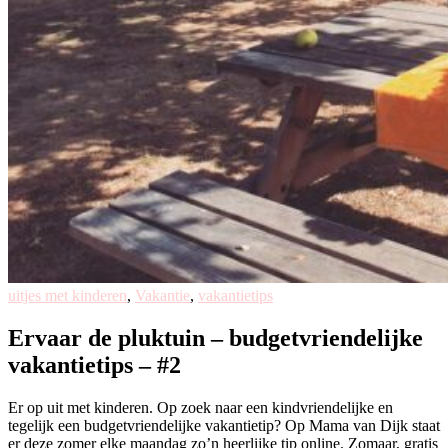
uitjes met kinderen
,
Vakantie
,
vakantietips
Ervaar de pluktuin – budgetvriendelijke
vakantietips – #2
Er op uit met kinderen. Op zoek naar een kindvriendelijke en
tegelijk een budgetvriendelijke vakantietip? Op Mama van Dijk staat
er deze zomer elke maandag zo’n heerlijke tip online. Zomaar, gratis