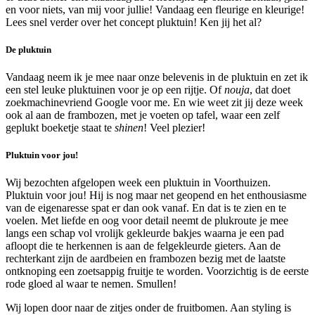
en voor niets, van mij voor jullie! Vandaag een fleurige en kleurige!
Lees snel verder over het concept pluktuin! Ken jij het al?
De pluktuin
Vandaag neem ik je mee naar onze belevenis in de pluktuin en zet ik
een stel leuke pluktuinen voor je op een rijtje. Of
nouja
, dat doet
zoekmachinevriend Google voor me. En wie weet zit jij deze week
ook al aan de frambozen, met je voeten op tafel, waar een zelf
geplukt boeketje staat te
shinen
! Veel plezier!
Pluktuin voor jou!
Wij bezochten afgelopen week een pluktuin in Voorthuizen.
Pluktuin voor jou! Hij is nog maar net geopend en het enthousiasme
van de eigenaresse spat er dan ook vanaf. En dat is te zien en te
voelen. Met liefde en oog voor detail neemt de plukroute je mee
langs een schap vol vrolijk gekleurde bakjes waarna je een pad
afloopt die te herkennen is aan de felgekleurde gieters. Aan de
rechterkant zijn de aardbeien en frambozen bezig met de laatste
ontknoping een zoetsappig fruitje te worden. Voorzichtig is de eerste
rode gloed al waar te nemen. Smullen!
Wij lopen door naar de zitjes onder de fruitbomen. Aan styling is