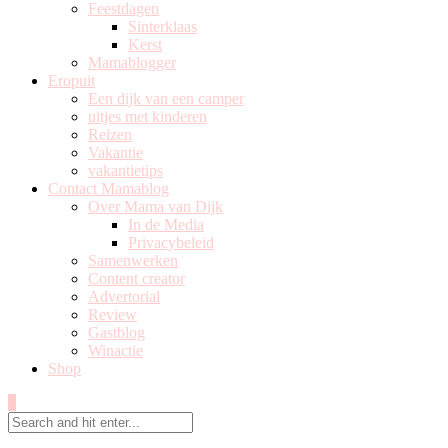
Feestdagen
Sinterklaas
Kerst
Mamablogger
Eropuit
Een dijk van een camper
uitjes met kinderen
Reizen
Vakantie
vakantietips
Contact Mamablog
Over Mama van Dijk
In de Media
Privacybeleid
Samenwerken
Content creator
Advertorial
Review
Gastblog
Winactie
Shop
0