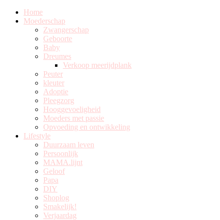
Home
Moederschap
Zwangerschap
Geboorte
Baby
Dreumes
Verkoop meerijdplank
Peuter
kleuter
Adoptie
Pleegzorg
Hooggevoeligheid
Moeders met passie
Opvoeding en ontwikkeling
Lifestyle
Duurzaam leven
Persoonlijk
MAMA.lijnt
Geloof
Papa
DIY
Shoplog
Smakelijk!
Verjaardag