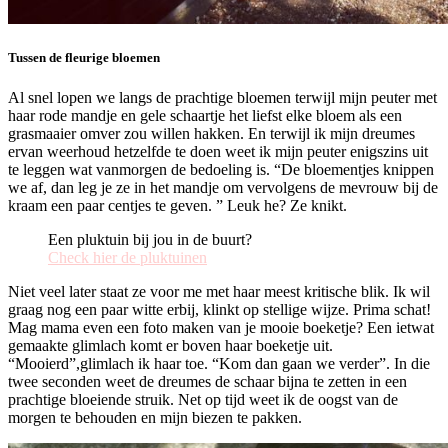
Tussen de fleurige bloemen
Al snel lopen we langs de prachtige bloemen terwijl mijn peuter met
haar rode mandje en gele schaartje het liefst elke bloem als een
grasmaaier omver zou willen hakken. En terwijl ik mijn dreumes
ervan weerhoud hetzelfde te doen weet ik mijn peuter enigszins uit
te leggen wat vanmorgen de bedoeling is. “De bloementjes knippen
we af, dan leg je ze in het mandje om vervolgens de mevrouw bij de
kraam een paar centjes te geven. ” Leuk he? Ze knikt.
Een pluktuin bij jou in de buurt?
Check hier de pluktuinen
Niet veel later staat ze voor me met haar meest kritische blik. Ik wil
graag nog een paar witte erbij, klinkt op stellige wijze. Prima schat!
Mag mama even een foto maken van je mooie boeketje? Een ietwat
gemaakte glimlach komt er boven haar boeketje uit.
“Mooierd”,glimlach ik haar toe. “Kom dan gaan we verder”. In die
twee seconden weet de dreumes de schaar bijna te zetten in een
prachtige bloeiende struik. Net op tijd weet ik de oogst van de
morgen te behouden en mijn biezen te pakken.