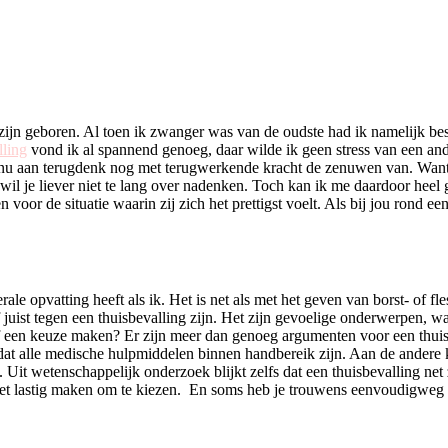
s zijn geboren. Al toen ik zwanger was van de oudste had ik namelijk besl
lling
vond ik al spannend genoeg, daar wilde ik geen stress van een and
r nu aan terugdenk nog met terugwerkende kracht de zenuwen van. Want 
wil je liever niet te lang over nadenken. Toch kan ik me daardoor heel g
 voor de situatie waarin zij zich het prettigst voelt. Als bij jou rond ee
ale opvatting heeft als ik. Het is net als met het geven van borst- of fle
of juist tegen een thuisbevalling zijn. Het zijn gevoelige onderwerpen, 
zelf een keuze maken? Er zijn meer dan genoeg argumenten voor een thu
mdat alle medische hulpmiddelen binnen handbereik zijn. Aan de andere
Uit wetenschappelijk onderzoek blijkt zelfs dat een thuisbevalling net z
het lastig maken om te kiezen. En soms heb je trouwens eenvoudigweg n