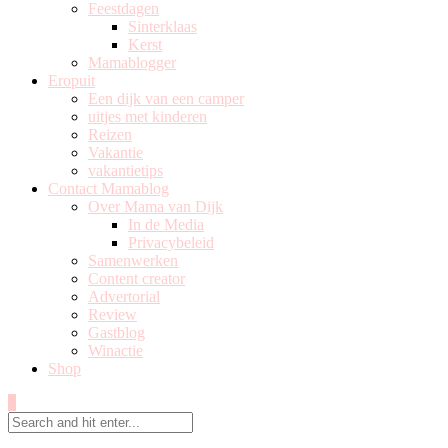
Feestdagen
Sinterklaas
Kerst
Mamablogger
Eropuit
Een dijk van een camper
uitjes met kinderen
Reizen
Vakantie
vakantietips
Contact Mamablog
Over Mama van Dijk
In de Media
Privacybeleid
Samenwerken
Content creator
Advertorial
Review
Gastblog
Winactie
Shop
0