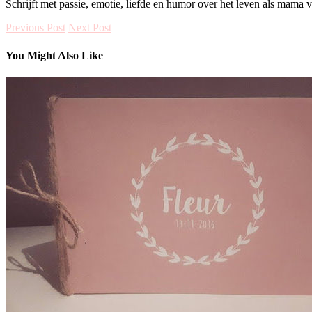
Schrijft met passie, emotie, liefde en humor over het leven als mama 
Previous Post
Next Post
You Might Also Like