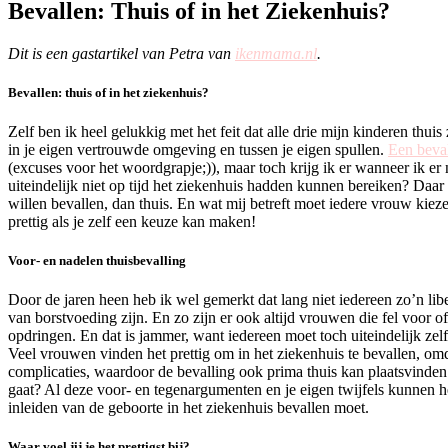
Bevallen: Thuis of in het Ziekenhuis?
Dit is een gastartikel van Petra van
ikenmama.nl
.
Bevallen: thuis of in het ziekenhuis?
Zelf ben ik heel gelukkig met het feit dat alle drie mijn kinderen thui
in je eigen vertrouwde omgeving en tussen je eigen spullen.
Een beva
(excuses voor het woordgrapje;)), maar toch krijg ik er wanneer ik e
uiteindelijk niet op tijd het ziekenhuis hadden kunnen bereiken? Daar 
willen bevallen, dan thuis. En wat mij betreft moet iedere vrouw kiezen
prettig als je zelf een keuze kan maken!
Voor- en nadelen thuisbevalling
Door de jaren heen heb ik wel gemerkt dat lang niet iedereen zo’n liber
van borstvoeding zijn. En zo zijn er ook altijd vrouwen die fel voor 
opdringen. En dat is jammer, want iedereen moet toch uiteindelijk 
Veel vrouwen vinden het prettig om in het ziekenhuis te bevallen, o
complicaties, waardoor de bevalling ook prima thuis kan plaatsvinden. 
gaat? Al deze voor- en tegenargumenten en je eigen twijfels kunnen 
inleiden van de geboorte in het ziekenhuis bevallen moet.
Waar voel jij je het prettigst bij?