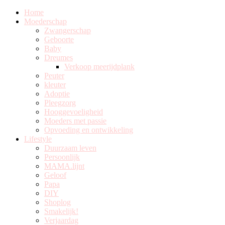
Home
Moederschap
Zwangerschap
Geboorte
Baby
Dreumes
Verkoop meerijdplank
Peuter
kleuter
Adoptie
Pleegzorg
Hooggevoeligheid
Moeders met passie
Opvoeding en ontwikkeling
Lifestyle
Duurzaam leven
Persoonlijk
MAMA.lijnt
Geloof
Papa
DIY
Shoplog
Smakelijk!
Verjaardag