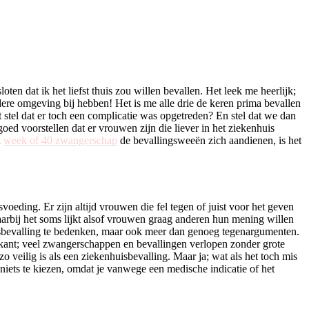
oten dat ik het liefst thuis zou willen bevallen. Het leek me heerlijk;
ere omgeving bij hebben! Het is me alle drie de keren prima bevallen
stel dat er toch een complicatie was opgetreden? En stel dat we dan
oed voorstellen dat er vrouwen zijn die liever in het ziekenhuis
n
week of 40 zwangerschap
de bevallingsweeën zich aandienen, is het
svoeding. Er zijn altijd vrouwen die fel tegen of juist voor het geven
waarbij het soms lijkt alsof vrouwen graag anderen hun mening willen
isbevalling te bedenken, maar ook meer dan genoeg tegenargumenten.
 kant; veel zwangerschappen en bevallingen verlopen zonder grote
o veilig is als een ziekenhuisbevalling. Maar ja; wat als het toch mis
iets te kiezen, omdat je vanwege een medische indicatie of het