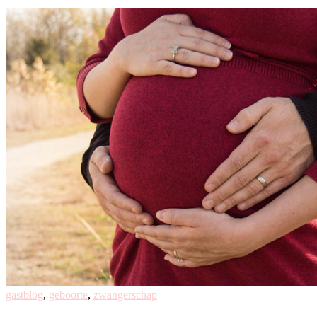
gastblog
,
geboorte
,
zwangerschap