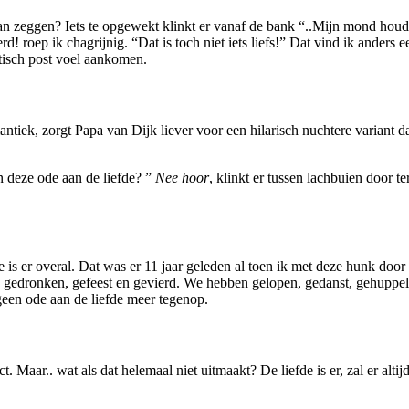
j dan zeggen? Iets te opgewekt klinkt er vanaf de bank “..Mijn mond houde
! roep ik chagrijnig. “Dat is toch niet iets liefs!” Dat vind ik anders e
ntisch post voel aankomen.
ek, zorgt Papa van Dijk liever voor een hilarisch nuchtere variant daa
n deze ode aan de liefde? ”
Nee hoor
, klinkt er tussen lachbuien door te
 is er overal. Dat was er 11 jaar geleden al toen ik met deze hunk door
, gedronken, gefeest en gevierd. We hebben gelopen, gedanst, gehuppe
een ode aan de liefde meer tegenop.
t. Maar.. wat als dat helemaal niet uitmaakt? De liefde is er, zal er altijd