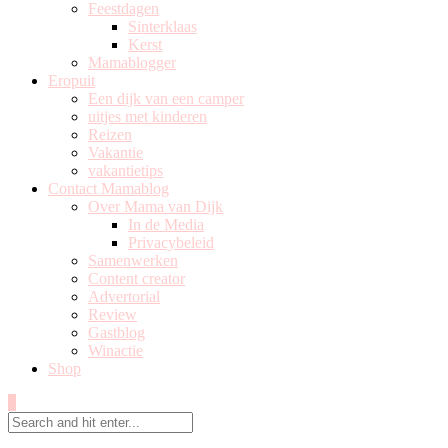
Feestdagen
Sinterklaas
Kerst
Mamablogger
Eropuit
Een dijk van een camper
uitjes met kinderen
Reizen
Vakantie
vakantietips
Contact Mamablog
Over Mama van Dijk
In de Media
Privacybeleid
Samenwerken
Content creator
Advertorial
Review
Gastblog
Winactie
Shop
0