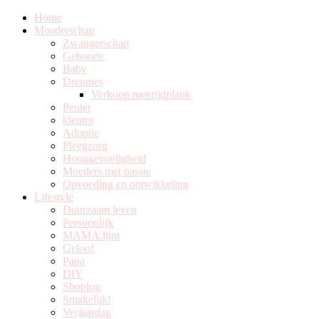
Home
Moederschap
Zwangerschap
Geboorte
Baby
Dreumes
Verkoop meerijdplank
Peuter
kleuter
Adoptie
Pleegzorg
Hooggevoeligheid
Moeders met passie
Opvoeding en ontwikkeling
Lifestyle
Duurzaam leven
Persoonlijk
MAMA.lijnt
Geloof
Papa
DIY
Shoplog
Smakelijk!
Verjaardag