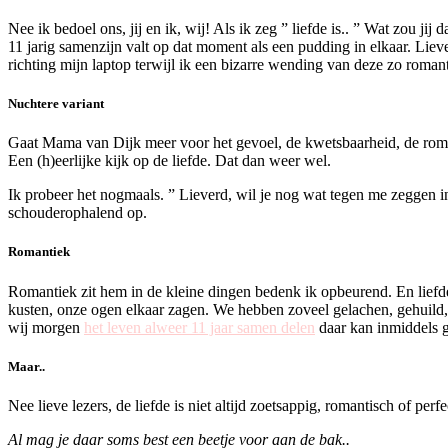
Nee ik bedoel ons, jij en ik, wij! Als ik zeg ” liefde is.. ” Wat zou ji
11 jarig samenzijn valt op dat moment als een pudding in elkaar. Lieverd
richting mijn laptop terwijl ik een bizarre wending van deze zo roma
Nuchtere variant
Gaat Mama van Dijk meer voor het gevoel, de kwetsbaarheid, de romanti
Een (h)eerlijke kijk op de liefde. Dat dan weer wel.
Ik probeer het nogmaals. ” Lieverd, wil je nog wat tegen me zeggen i
schouderophalend op.
Romantiek
Romantiek zit hem in de kleine dingen bedenk ik opbeurend. En liefde
kusten, onze ogen elkaar zagen. We hebben zoveel gelachen, gehuild
wij morgen
het leven alweer 11 jaar samen delen
daar kan inmiddels g
Maar..
Nee lieve lezers, de liefde is niet altijd zoetsappig, romantisch of perfec
Al mag je daar soms best een beetje voor aan de bak..