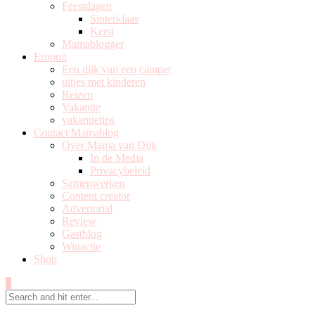
Feestdagen
Sinterklaas
Kerst
Mamablogger
Eropuit
Een dijk van een camper
uitjes met kinderen
Reizen
Vakantie
vakantietips
Contact Mamablog
Over Mama van Dijk
In de Media
Privacybeleid
Samenwerken
Content creator
Advertorial
Review
Gastblog
Winactie
Shop
0