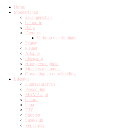
Home
Moederschap
Zwangerschap
Geboorte
Baby
Dreumes
Verkoop meerijdplank
Peuter
kleuter
Adoptie
Pleegzorg
Hooggevoeligheid
Moeders met passie
Opvoeding en ontwikkeling
Lifestyle
Duurzaam leven
Persoonlijk
MAMA.lijnt
Geloof
Papa
DIY
Shoplog
Smakelijk!
Verjaardag