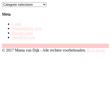
zoek
op
categorie
Meta
Login
Vermeldingen feed
Reacties feed
WordPress.org
Facebook
Instagram
Pinterest
© 2017 Mama van Dijk - Alle rechten voorbehouden.
Back to top