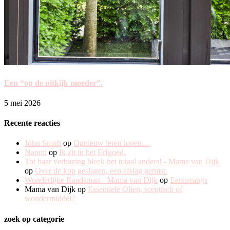
Een “op de uitkijk moeder”.
5 mei 2026
Recente reacties
John Smith
op
Opnieuw leren lopen…
Naomi
op
Ik zit in het Erfgoed.
Tot haar verbazing bleek het totaal anders! - Mama van Dijk
op
Over de kop geslagen, een afslag gemist.
Wonderlijke Raadsman - Mama van Dijk
op
Eersterangs
Mama van Dijk
op
Essentiele Olien, sceptisch of
wondermiddel?
zoek op categorie