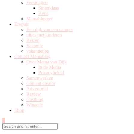
Feestdagen
Sinterklaas
Kerst
Mamablogger
Eropuit
Een dijk van een camper
uitjes met kinderen
Reizen
Vakantie
vakantietips
Contact Mamablog
Over Mama van Dijk
In de Media
Privacybeleid
Samenwerken
Content creator
Advertorial
Review
Gastblog
Winactie
Shop
0