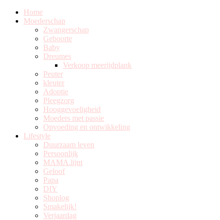
Home
Moederschap
Zwangerschap
Geboorte
Baby
Dreumes
Verkoop meerijdplank
Peuter
kleuter
Adoptie
Pleegzorg
Hooggevoeligheid
Moeders met passie
Opvoeding en ontwikkeling
Lifestyle
Duurzaam leven
Persoonlijk
MAMA.lijnt
Geloof
Papa
DIY
Shoplog
Smakelijk!
Verjaardag