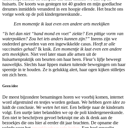
huisarts. De koorts was gestegen tot 40 graden en mijn goedlachse
dreumes inmiddels veranderd in een hoopje ellende. Het bracht ons
vorige week op de poli kindergeneeskunde..
Een momentje ik laat even een andere arts meekijken
“Is het dan niet “hand mond en voet” ziekte? Een pittige vorm van
waterpokken? Zou het iets anders kunnen zijn?”
Ineens zijn we
onderdeel geworden van een ingewikkelde casus.
Heeft ze alle
vaccinaties gehad?
Ik knik.
Een momentje ik laat even een andere
arts meekijken.
Niet veel later staan alle artsen uit de
huisartsenpraktijk om beurten om haar heen. Fleur’s lijfje beweegt
nauwelijks. Slechts haar lippen maken tuitende bewegingen om haar
speentje in te houden. Ze is gelukkig alert, haar ogen kijken stilletjes
om zich heen.
Geen idee
De meest bijzondere benamingen horen we voorbij komen, internet
word afgestruind en testjes worden gedaan. We hebben g
een idee zo
luidt de conclusie.
We weten het niet
. Een belletje naar de kinderarts
volgt. Een uurtje later belandden we op de poli kindergeneeskunde.
Een niet te beschrijven gevoel bekruipt me als ik denk aan de
bezoekjes die ons hier al eerder dit jaar brachten. De opname die
volgde voor het
onverklaarbaar vele huilen
. Een heel gevoelig