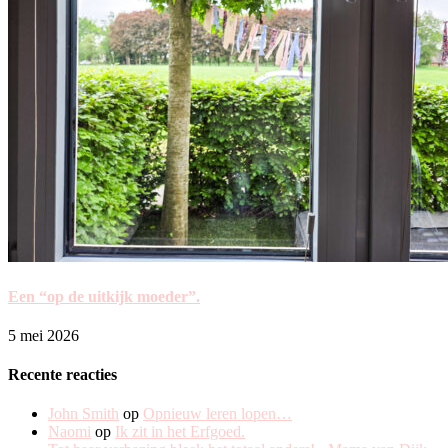
Een “op de uitkijk moeder”.
5 mei 2026
Recente reacties
John Smith
op
Opnieuw leren lopen…
Naomi
op
Ik zit in het Erfgoed.