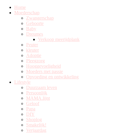
Home
Moederschap
Zwangerschap
Geboorte
Baby
Dreumes
Verkoop meerijdplank
Peuter
kleuter
Adoptie
Pleegzorg
Hooggevoeligheid
Moeders met passie
Opvoeding en ontwikkeling
Lifestyle
Duurzaam leven
Persoonlijk
MAMA.lijnt
Geloof
Papa
DIY
Shoplog
Smakelijk!
Verjaardag