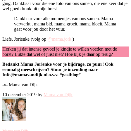
ging. Dankbaar voor die ene foto van ons samen, die ene keer dat je
wel goed dronk uit mijn borst.
Dankbaar voor alle momentjes van ons samen. Mama
verwerkt , mama bid, mama groeit, mama bloeit. Mama
gaat voor jou door het vuur.
Liefs, Jorienke (volg op
@mama.jork
)
Herken jij dat intense gevoel je kindje te willen voeden met de
borst? Lukte dat wel of juist niet? Hoe kijk je daar op terug?
Bedankt Mama Jorienke voor je bijdrage, zo puur! Ook
eenmalig meeschrijven? Stuur je inzending naar
Info@mamavandijk.nl o.v.v. “gastblog”
-x- Mama van Dijk
10 december 2019 by
Mama van Dijk
Mama van Dijk