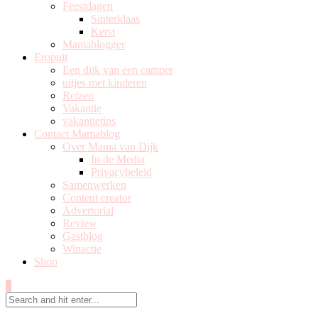
Feestdagen
Sinterklaas
Kerst
Mamablogger
Eropuit
Een dijk van een camper
uitjes met kinderen
Reizen
Vakantie
vakantietips
Contact Mamablog
Over Mama van Dijk
In de Media
Privacybeleid
Samenwerken
Content creator
Advertorial
Review
Gastblog
Winactie
Shop
0