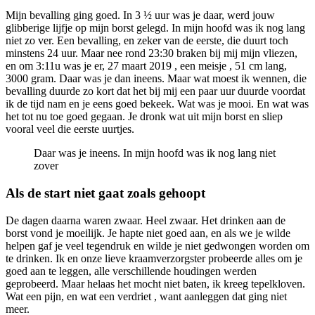
Mijn bevalling ging goed. In 3 ½ uur was je daar, werd jouw
glibberige lijfje op mijn borst gelegd. In mijn hoofd was ik nog lang
niet zo ver. Een bevalling, en zeker van de eerste, die duurt toch
minstens 24 uur. Maar nee rond 23:30 braken bij mij mijn vliezen,
en om 3:11u was je er, 27 maart 2019 , een meisje , 51 cm lang,
3000 gram. Daar was je dan ineens. Maar wat moest ik wennen, die
bevalling duurde zo kort dat het bij mij een paar uur duurde voordat
ik de tijd nam en je eens goed bekeek. Wat was je mooi. En wat was
het tot nu toe goed gegaan. Je dronk wat uit mijn borst en sliep
vooral veel die eerste uurtjes.
Daar was je ineens. In mijn hoofd was ik nog lang niet
zover
Als de start niet gaat zoals gehoopt
De dagen daarna waren zwaar. Heel zwaar. Het drinken aan de
borst vond je moeilijk. Je hapte niet goed aan, en als we je wilde
helpen gaf je veel tegendruk en wilde je niet gedwongen worden om
te drinken. Ik en onze lieve kraamverzorgster probeerde alles om je
goed aan te leggen, alle verschillende houdingen werden
geprobeerd. Maar helaas het mocht niet baten, ik kreeg tepelkloven.
Wat een pijn, en wat een verdriet , want aanleggen dat ging niet
meer.