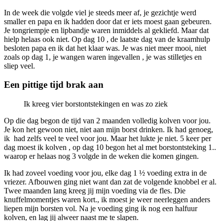
In de week die volgde viel je steeds meer af, je gezichtje werd
smaller en papa en ik hadden door dat er iets moest gaan gebeuren.
Je tongriempje en lipbandje waren inmiddels al gekliefd. Maar dat
hielp helaas ook niet. Op dag 10 , de laatste dag van de kraamhulp
besloten papa en ik dat het klaar was. Je was niet meer mooi, niet
zoals op dag 1, je wangen waren ingevallen , je was stilletjes en
sliep veel.
Een pittige tijd brak aan
Ik kreeg vier borstontstekingen en was zo ziek
Op die dag begon de tijd van 2 maanden volledig kolven voor jou.
Je kon het gewoon niet, niet aan mijn borst drinken. Ik had genoeg,
ik had zelfs veel te veel voor jou. Maar het lukte je niet. 5 keer per
dag moest ik kolven , op dag 10 begon het al met borstontsteking 1..
waarop er helaas nog 3 volgde in de weken die komen gingen.
Ik had zoveel voeding voor jou, elke dag 1 ½ voeding extra in de
vriezer. Afbouwen ging niet want dan zat de volgende knobbel er al.
Twee maanden lang kreeg jij mijn voeding via de fles. Die
knuffelmomentjes waren kort., ik moest je weer neerleggen anders
liepen mijn borsten vol. Na je voeding ging ik nog een halfuur
kolven, en lag jij alweer naast me te slapen.