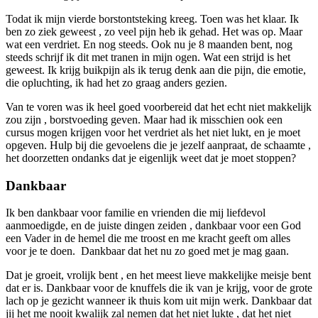
Todat ik mijn vierde borstontsteking kreeg. Toen was het klaar. Ik
ben zo ziek geweest , zo veel pijn heb ik gehad. Het was op. Maar
wat een verdriet. En nog steeds. Ook nu je 8 maanden bent, nog
steeds schrijf ik dit met tranen in mijn ogen. Wat een strijd is het
geweest. Ik krijg buikpijn als ik terug denk aan die pijn, die emotie,
die opluchting, ik had het zo graag anders gezien.
Van te voren was ik heel goed voorbereid dat het echt niet makkelijk
zou zijn , borstvoeding geven. Maar had ik misschien ook een
cursus mogen krijgen voor het verdriet als het niet lukt, en je moet
opgeven. Hulp bij die gevoelens die je jezelf aanpraat, de schaamte ,
het doorzetten ondanks dat je eigenlijk weet dat je moet stoppen?
Dankbaar
Ik ben dankbaar voor familie en vrienden die mij liefdevol
aanmoedigde, en de juiste dingen zeiden , dankbaar voor een God
een Vader in de hemel die me troost en me kracht geeft om alles
voor je te doen. Dankbaar dat het nu zo goed met je mag gaan.
Dat je groeit, vrolijk bent , en het meest lieve makkelijke meisje bent
dat er is. Dankbaar voor de knuffels die ik van je krijg, voor de grote
lach op je gezicht wanneer ik thuis kom uit mijn werk. Dankbaar dat
jij het me nooit kwalijk zal nemen dat het niet lukte , dat het niet