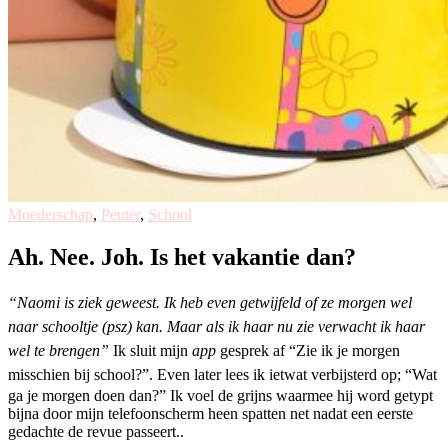
Moederschap
,
Peuter
,
School
Ah. Nee. Joh. Is het vakantie dan?
“Naomi is ziek geweest. Ik heb even getwijfeld of ze morgen wel
naar schooltje (psz) kan. Maar als ik haar nu zie verwacht ik haar
wel te brengen”
Ik sluit mijn
app
gesprek af “Zie ik je morgen
misschien bij school?”. Even later lees ik ietwat verbijsterd op;
“Wat
ga je morgen doen dan?” Ik voel de grijns waarmee hij word getypt
bijna door mijn telefoonscherm heen spatten net nadat een eerste
gedachte de revue passeert..