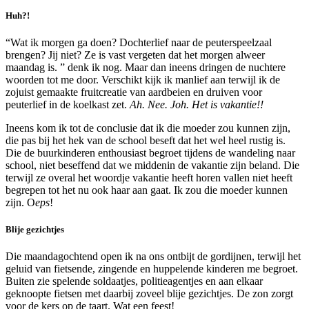
Huh?!
“Wat ik morgen ga doen? Dochterlief naar de peuterspeelzaal
brengen? Jij niet? Ze is vast vergeten dat het morgen alweer
maandag is. ” denk ik nog. Maar dan ineens dringen de nuchtere
woorden tot me door. Verschikt kijk ik manlief aan terwijl ik de
zojuist gemaakte fruitcreatie van aardbeien en druiven voor
peuterlief in de koelkast zet.
Ah. Nee. Joh. Het is vakantie!!
Ineens kom ik tot de conclusie dat ik die moeder zou kunnen zijn,
die pas bij het hek van de school beseft dat het wel heel rustig is.
Die de buurkinderen enthousiast begroet tijdens de wandeling naar
school, niet beseffend dat we middenin de vakantie zijn beland. Die
terwijl ze overal het woordje vakantie heeft horen vallen niet heeft
begrepen tot het nu ook haar aan gaat. Ik zou die moeder kunnen
zijn. O
eps
!
Blije gezichtjes
Die maandagochtend open ik na ons ontbijt de gordijnen, terwijl het
geluid van fietsende, zingende en huppelende kinderen me begroet.
Buiten zie spelende soldaatjes, politieagentjes en aan elkaar
geknoopte fietsen met daarbij zoveel blije gezichtjes. De zon zorgt
voor de kers op de taart. Wat een feest!