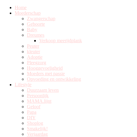
Home
Moederschap
Zwangerschap
Geboorte
Baby
Dreumes
Verkoop meerijdplank
Peuter
kleuter
Adoptie
Pleegzorg
Hooggevoeligheid
Moeders met passie
Opvoeding en ontwikkeling
Lifestyle
Duurzaam leven
Persoonlijk
MAMA.lijnt
Geloof
Papa
DIY
Shoplog
Smakelijk!
Verjaardag