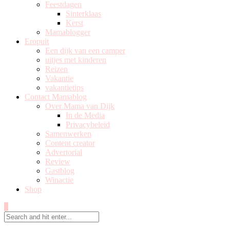
Feestdagen
Sinterklaas
Kerst
Mamablogger
Eropuit
Een dijk van een camper
uitjes met kinderen
Reizen
Vakantie
vakantietips
Contact Mamablog
Over Mama van Dijk
In de Media
Privacybeleid
Samenwerken
Content creator
Advertorial
Review
Gastblog
Winactie
Shop
0