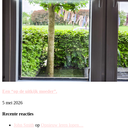
Een “op de uitkijk moeder”.
5 mei 2026
Recente reacties
John Smith
op
Opnieuw leren lopen…